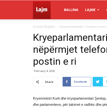
Gazeta
BALLINA
LAJME
Kosovë-Shqipëri
Kryeparlamentari i Turqisë e uron n
Lajm
Kryeparlamentari
nëpërmjet telefon
postin e ri
February 4, 2020
Facebook
Share
Kryeministri Kurti dhe kryeparlamentari Şento
dhe parlamenteve, për takimet e radhës dhe për