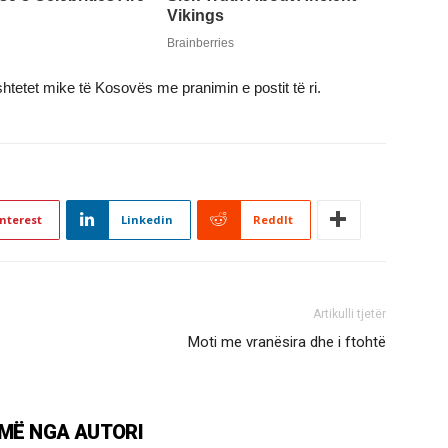
htetet mike të Kosovës me pranimin e postit të ri.
nterest
Linkedin
ReddIt
Artikulli tjetër
Moti me vranësira dhe i ftohtë
MË NGA AUTORI