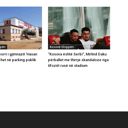
përi
Kosovë-Shqipëri
orri i gjimnazit ‘Hasan
“Kosova është Serbi”, Mirlind Daku
ehet në parking publik
përballet me thirrje skandaloze nga
tifozët rusë në stadium