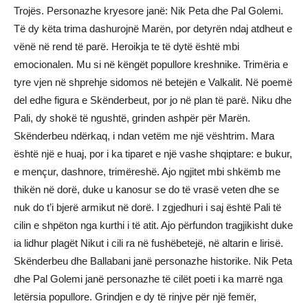
Trojës. Personazhe kryesore janë: Nik Peta dhe Pal Golemi.
Të dy këta trima dashurojnë Marën, por detyrën ndaj atdheut e
vënë në rend të parë. Heroikja te të dytë është mbi
emocionalen. Mu si në këngët popullore kreshnike. Trimëria e
tyre vjen në shprehje sidomos në betejën e Valkalit. Në poemë
del edhe figura e Skënderbeut, por jo në plan të parë. Niku dhe
Pali, dy shokë të ngushtë, grinden ashpër për Marën.
Skënderbeu ndërkaq, i ndan vetëm me një vështrim. Mara
është një e huaj, por i ka tiparet e një vashe shqiptare: e bukur,
e mençur, dashnore, trimëreshë. Ajo ngjitet mbi shkëmb me
thikën në dorë, duke u kanosur se do të vrasë veten dhe se
nuk do t’i bjerë armikut në dorë. I zgjedhuri i saj është Pali të
cilin e shpëton nga kurthi i të atit. Ajo përfundon tragjikisht duke
ia lidhur plagët Nikut i cili ra në fushëbetejë, në altarin e lirisë.
Skënderbeu dhe Ballabani janë personazhe historike. Nik Peta
dhe Pal Golemi janë personazhe të cilët poeti i ka marrë nga
letërsia popullore. Grindjen e dy të rinjve për një femër,