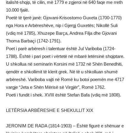
italisht-shqip, të cilin, më 1779 e zgjeroi në 640 faqe me rreth
10.000 fjalë.
Poetë të tjerë janë: Gjovani-Krisostomo Guxeta (1700-1770)
nga Hora e Arbëreshëve, nip i Gjergj Guxetës; Nikollë Suli
(vdiq më 1785), Xhuzepe Barça, Andrea Filja dhe Gjovani
Thoma Barbaçi (1742-1791).
Poet i parë arbëresh i talentuar është Jul Variboba (1724-
1788). Është i pari poet i vërtetë në mbarë letërsinë shqiptare.
U shkollua në seminarin Korsini më 1732 në Shën Benedhiti,
qendër e shkollimit të klerit grek. Në të u shkolluan shumë
arbëreshë. Variboba vajti në Romë ku botoi poemën me 4717
vargje “Jeta e Shën Mërisë së Virgjër”, Romë 1762.
Poeti i fundit i shek. XVIII është Stefan Bafa (vdiq më 1808).
LETËRSIA ARBËRESHE E SHEKULLIT XIX
JERONIM DE RADA (1814-1903) – Është figurë e shënuar e