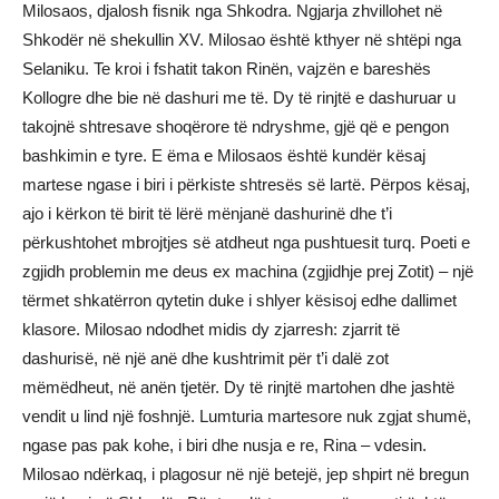
Milosaos, djalosh fisnik nga Shkodra. Ngjarja zhvillohet në
Shkodër në shekullin XV. Milosao është kthyer në shtëpi nga
Selaniku. Te kroi i fshatit takon Rinën, vajzën e bareshës
Kollogre dhe bie në dashuri me të. Dy të rinjtë e dashuruar u
takojnë shtresave shoqërore të ndryshme, gjë që e pengon
bashkimin e tyre. E ëma e Milosaos është kundër kësaj
martese ngase i biri i përkiste shtresës së lartë. Përpos kësaj,
ajo i kërkon të birit të lërë mënjanë dashurinë dhe t’i
përkushtohet mbrojtjes së atdheut nga pushtuesit turq. Poeti e
zgjidh problemin me deus ex machina (zgjidhje prej Zotit) – një
tërmet shkatërron qytetin duke i shlyer kësisoj edhe dallimet
klasore. Milosao ndodhet midis dy zjarresh: zjarrit të
dashurisë, në një anë dhe kushtrimit për t’i dalë zot
mëmëdheut, në anën tjetër. Dy të rinjtë martohen dhe jashtë
vendit u lind një foshnjë. Lumturia martesore nuk zgjat shumë,
ngase pas pak kohe, i biri dhe nusja e re, Rina – vdesin.
Milosao ndërkaq, i plagosur në një betejë, jep shpirt në bregun