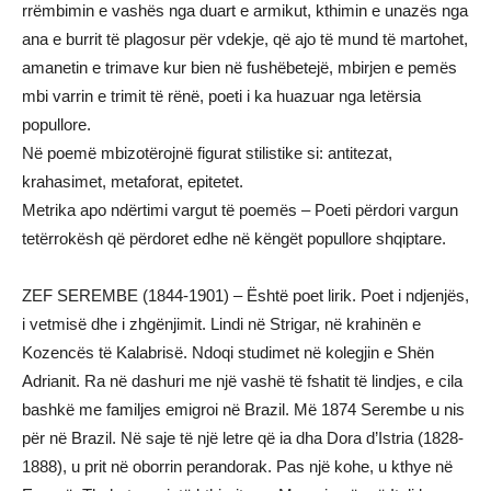
rrëmbimin e vashës nga duart e armikut, kthimin e unazës nga
ana e burrit të plagosur për vdekje, që ajo të mund të martohet,
amanetin e trimave kur bien në fushëbetejë, mbirjen e pemës
mbi varrin e trimit të rënë, poeti i ka huazuar nga letërsia
popullore.
Në poemë mbizotërojnë figurat stilistike si: antitezat,
krahasimet, metaforat, epitetet.
Metrika apo ndërtimi vargut të poemës – Poeti përdori vargun
tetërrokësh që përdoret edhe në këngët popullore shqiptare.
ZEF SEREMBE (1844-1901) – Është poet lirik. Poet i ndjenjës,
i vetmisë dhe i zhgënjimit. Lindi në Strigar, në krahinën e
Kozencës të Kalabrisë. Ndoqi studimet në kolegjin e Shën
Adrianit. Ra në dashuri me një vashë të fshatit të lindjes, e cila
bashkë me familjes emigroi në Brazil. Më 1874 Serembe u nis
për në Brazil. Në saje të një letre që ia dha Dora d’Istria (1828-
1888), u prit në oborrin perandorak. Pas një kohe, u kthye në