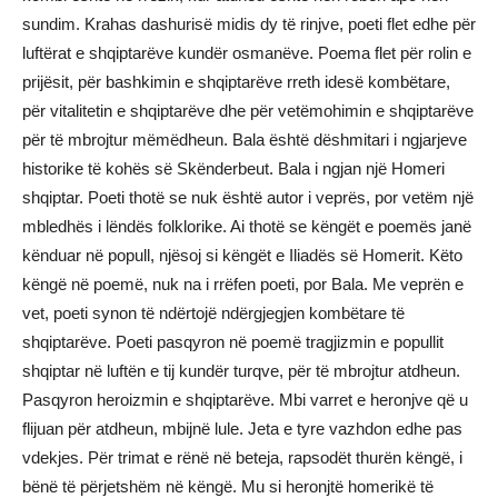
sundim. Krahas dashurisë midis dy të rinjve, poeti flet edhe për
luftërat e shqiptarëve kundër osmanëve. Poema flet për rolin e
prijësit, për bashkimin e shqiptarëve rreth idesë kombëtare,
për vitalitetin e shqiptarëve dhe për vetëmohimin e shqiptarëve
për të mbrojtur mëmëdheun. Bala është dëshmitari i ngjarjeve
historike të kohës së Skënderbeut. Bala i ngjan një Homeri
shqiptar. Poeti thotë se nuk është autor i veprës, por vetëm një
mbledhës i lëndës folklorike. Ai thotë se këngët e poemës janë
kënduar në popull, njësoj si këngët e Iliadës së Homerit. Këto
këngë në poemë, nuk na i rrëfen poeti, por Bala. Me veprën e
vet, poeti synon të ndërtojë ndërgjegjen kombëtare të
shqiptarëve. Poeti pasqyron në poemë tragjizmin e popullit
shqiptar në luftën e tij kundër turqve, për të mbrojtur atdheun.
Pasqyron heroizmin e shqiptarëve. Mbi varret e heronjve që u
flijuan për atdheun, mbijnë lule. Jeta e tyre vazhdon edhe pas
vdekjes. Për trimat e rënë në beteja, rapsodët thurën këngë, i
bënë të përjetshëm në këngë. Mu si heronjtë homerikë të