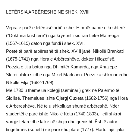
LETËRSIA ARBËRESHE NË SHEK. XVIII
Vepra e parë e letërsisë arbëreshe “E mbësuame e krishterë”
(“Doktrina krishtere”) nga kryeprifti sicilian Lekë Matrënga
(1567-1619) daton nga fundi i shek. XVI.
Poetë të parë arbëreshë të shek. XVIII janë: Nikollë Brankati
(1675-1741) nga Hora e Arbëreshëve, doktor i filozofisë.
Poezia e tij u botua nga Dhimitër Kamarda, nga Xhuzepe
Skiroi plaku si dhe nga Mikel Markiano. Poezi ka shkruar edhe
Nikollë Filja (1682-1769).
Më 1730 u themelua kolegji (seminari) grek në Palermo të
Sicilisë. Themelues ishte Gjergj Guxeta (1682-1756) nga Hora
e Arbëreshëve. Në të u shkolluan shumë arbëreshë. Ndër
studentët e parë ishte Nikollë Keta (1740-1803), i cili shkroi
vargje fetare dhe laike në shqip dhe greqisht. Është autor i
tingëllimës (sonetit) së parë shqiptare (1777). Hartoi një fjalor