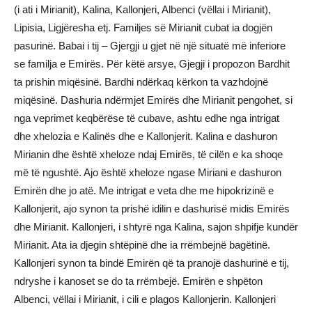
(i ati i Mirianit), Kalina, Kallonjeri, Albenci (vëllai i Mirianit),
Lipisia, Ligjëresha etj. Familjes së Mirianit cubat ia dogjën
pasurinë. Babai i tij – Gjergji u gjet në një situatë më inferiore
se familja e Emirës. Për këtë arsye, Gjegji i propozon Bardhit
ta prishin miqësinë. Bardhi ndërkaq kërkon ta vazhdojnë
miqësinë. Dashuria ndërmjet Emirës dhe Mirianit pengohet, si
nga veprimet keqbërëse të cubave, ashtu edhe nga intrigat
dhe xhelozia e Kalinës dhe e Kallonjerit. Kalina e dashuron
Mirianin dhe është xheloze ndaj Emirës, të cilën e ka shoqe
më të ngushtë. Ajo është xheloze ngase Miriani e dashuron
Emirën dhe jo atë. Me intrigat e veta dhe me hipokrizinë e
Kallonjerit, ajo synon ta prishë idilin e dashurisë midis Emirës
dhe Mirianit. Kallonjeri, i shtyrë nga Kalina, sajon shpifje kundër
Mirianit. Ata ia djegin shtëpinë dhe ia rrëmbejnë bagëtinë.
Kallonjeri synon ta bindë Emirën që ta pranojë dashurinë e tij,
ndryshe i kanoset se do ta rrëmbejë. Emirën e shpëton
Albenci, vëllai i Mirianit, i cili e plagos Kallonjerin. Kallonjeri