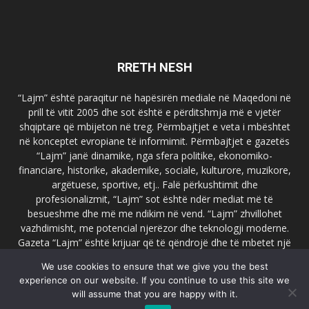
RRETH NESH
“Lajm” është paraqitur në hapësirën mediale në Maqedoni në
prill të vitit 2005 dhe sot është e përditshmja më e vjetër
shqiptare që mbijeton në treg. Përmbajtjet e veta i mbështet
në konceptet evropiane të informimit. Përmbajtjet e gazetës
“Lajm” janë dinamike, nga sfera politike, ekonomiko-
financiare, historike, akademike, sociale, kulturore, muzikore,
argëtuese, sportive, etj.. Falë përkushtimit dhe
profesionalizmit, “Lajm” sot është ndër mediat më të
besueshme dhe më me ndikim në vend. “Lajm” zhvillohet
vazhdimisht, me potencial njerëzor dhe teknologji moderne.
Gazeta “Lajm” është krijuar që të qëndrojë dhe të mbetet një
emër i dallueshëm në hapësirat ballkanike dhe evropiane. Ueb
We use cookies to ensure that we give you the best
faqja zyrtare e gazetës “Lajm”, www.lajmpress.org është një
experience on our website. If you continue to use this site we
ndër portalet më të njohur në Maqedoni.
will assume that you are happy with it.