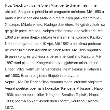
Nga Napoli u kthye në Shën Mitër për të dhënë mësim në
shkollë. Shqipen e përfshiu në programin mësimor. Më 1850 u
martua me Madalena Melikio-n me të cilën pati katër fëmijë –
Xhuzepe, Mikelanxhelo, Rodrigo dhe Etore. Të gjithë vdiqën sa
qe gjallë poeti. Më pas i vdiqën edhe gruaja dhe vëllezërit. Më
1868 u emërua drejtor shkolle të mesme në Koriliano Kalabro.
Në këtë detyrë qëndroi 10 vjet. Më 1892 u riemërua profesor
në kolegjin e Shën Adrianit në Shën Mitër. Më 1895 organizoi
të parin kongres gjuhësor arbëresh në Koriliano Kalabro. Më
1897 mori pjesë në Kongresin e dytë gjuhësor arbëresh në
Ungër. Vdiq i vetmuar në vendlindje, në malësinë e Kalabrisë
më 1903. Ëndrra e tij ishte Shqipëria e pavarur.
Vepra – Me De Radën fillon romantizmi në letërsinë shqiptare.
Veprat poetike: poema liriko-epike “Këngët e Milosaos”, Napoli
1936; poema epiko-lirike “Këngët e Serafina Topisë”, Napoli
1839; poema epike “Skënderbeu i pafat”, Koriliano Kalabro
1872.