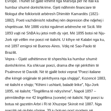
Evropë. Thuhet se gjatë kthimit nga Marseja për në Itali ka
humbur shumë dorëshkrime. Gjeti ndihmën financiare të
filologut dhe folkloristit arbëresh Dhimitër Kamardës (1821-
1882). Poeti vazhdimisht ndodhej nën depresion dhe ndjehej i
shqetësuar. Më 1886 vizitoi ngulimet arbëreshe në Sicili. Më
1893 vajti në ShBA ku jetoi rreth dy vjet. Më 1895 botoi në Nju-
Jork një vëllim me poezi në italisht. U kthye në Kalabri nga ku,
më 1897 emigroi në Buenos-Aires. Vdiq në Sao-Paolo të
Brazilit.
Vepra – Gjatë udhëtimeve të shpeshta ka humbur shumë
dorëshkrime. Ka shkruar poezi, drama dhe një përkthim të
Psalmeve të Davidit. Në të gjallë botoi veprat “Poezi italiane
dhe këngë origjinale të përkthyera nga shqipja”, Kozencë 1883,
në italisht e shqip; “Kthimi i ushtarit, baladë lirike”, Nju-Jork
1895, në italisht; “Tingëllima të ndryshme”, Napoli 1897 –
përmbledhje me 42 tingëllima (sonete) në italisht. Një poezi iu
botua në gazetën Arbri i Ri të Xhuzepe Skiroit më 1887. Nga
poezitë në gjuhën shqipe, 39 iu botuan post mortem në