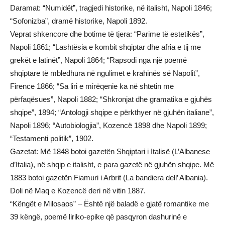
Daramat: “Numidët”, tragjedi historike, në italisht, Napoli 1846;
“Sofonizba”, dramë historike, Napoli 1892.
Veprat shkencore dhe botime të tjera: “Parime të estetikës”,
Napoli 1861; “Lashtësia e kombit shqiptar dhe afria e tij me
grekët e latinët”, Napoli 1864; “Rapsodi nga një poemë
shqiptare të mbledhura në ngulimet e krahinës së Napolit”,
Firence 1866; “Sa liri e mirëqenie ka në shtetin me
përfaqësues”, Napoli 1882; “Shkronjat dhe gramatika e gjuhës
shqipe”, 1894; “Antologji shqipe e përkthyer në gjuhën italiane”,
Napoli 1896; “Autobiologjia”, Kozencë 1898 dhe Napoli 1899;
“Testamenti politik”, 1902.
Gazetat: Më 1848 botoi gazetën Shqiptari i Italisë (L’Albanese
d’Italia), në shqip e italisht, e para gazetë në gjuhën shqipe. Më
1883 botoi gazetën Fiamuri i Arbrit (La bandiera dell’ Albania).
Doli në Maq e Kozencë deri në vitin 1887.
“Këngët e Milosaos” – Është një baladë e gjatë romantike me
39 këngë, poemë liriko-epike që pasqyron dashurinë e