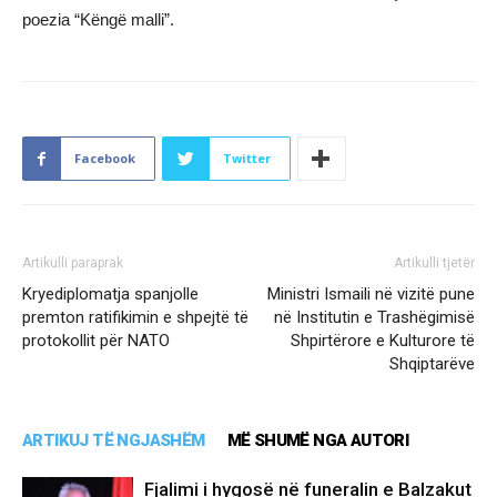
poezia “Këngë malli”.
Facebook
Twitter
Artikulli paraprak
Artikulli tjetër
Kryediplomatja spanjolle
Ministri Ismaili në vizitë pune
premton ratifikimin e shpejtë të
në Institutin e Trashëgimisë
protokollit për NATO
Shpirtërore e Kulturore të
Shqiptarëve
ARTIKUJ TË NGJASHËM
MË SHUMË NGA AUTORI
Fjalimi i hygosë në funeralin e Balzakut