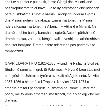
shpif te autoritet e pushtetit, kinse Gjergji dhe Miriani janë
bashkëpunëtorë të cubave. Që të dy arrestohen dhe ndodhen
para pushkatimit. Cubat e vrasin Kallonjerin, ndërsa Gjergji
dhe Miriani lirohen nga akuza. Emira martohet me Mirianin,
ndërsa Kalina martohet me Albencin – vëllanë e Mirianit. Në
dramë shohim barinj, baresha, blegtorë. Autori i përfshin në
dramë traditat, zakonet, këngët, vallet, veshjen e arbëreshëve
dhe ritet familjare. Drama është ndërtuar sipas parimeve të
romantizmit.
GAVRIL DARA I RIU (1826-1885) – Lindi në Pallac të Sicilisë.
Studio në seminarin grek të Palermos. Më vonë kreu studimet
e drejtësisë. Ushtroi detyrën e avokatit në Agrixhento. Në vitet
1867-1869 u bë prefekt i Trapanit. Në vitet 1871-1874 u
emërua drejtor i periodikut La Riforma në Romë. U mor me
poezi, me folklorin arbëresh, me filozofi, me arkeologji dhe me
drejtësi.