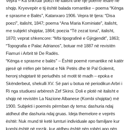
Vepra – Ka shkruar poezi në italisht dhe një poemë fetare në
shqip. Kryevepër e tij është balada romantike – poema “Kënga
e sprasme e Balës”, Katanxaro 1906. Vepra të tjera: “Disa
poezi”, italisht, 1847; poema “Ana Maria Kominiate”, italisht,
me subjekt shqiptar, 1864; poezia “Të zezat tona”, italisht,
1870; veprat shkencore: “Mbi tipografinë e Gjirgjendit”, 1863;
“Topografia e Palac Adrianos”, botuar më 1887 në revistën
Fiamuri i Arbrit të De Radës.
“Kënga e sprasme e balës” – Është poemë romantike në katër
pjesë që rrëfen për bëmat e Nik Petës dhe të Pal Golemit,
heronj shqiptarë të periudhës së motit të madh – epoka e
Skënderbeut, shekulli XV. Së pari u botua në periodikun Arbri i
Ri nga studiuesi arbëresh Zef Skiroi. Doli e plotë në italisht e
shqip në revistën La Nazione Albanese (Kombi shqiptar) më
1900. Subjekti i poemës përmban dy tema: dashuria ndaj
atdheut dhe dashuria ndaj gruas. Ideja themelore e veprës
është: Nuk mund të ketë lumturi individuale apo familjare kur
kombi është në rrezik, kur atdheu është nën robëri apo nën