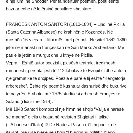
e një lumi në Shkodër. Për ta ndërtuar poemën, poeti është
bazuar edhe në letërsinë popullore shqiptare.
FRANÇESK ANTON SANTORI (1819-1894) – Lindi në Picilia
(Santa Caterina Albanese) në krahinën e Kozencës. Në
moshën 16-vjeçare i filloi mësimet për prift. Në vitet 1842-1860
jetoi në manastirin françeskan në San Marko Arxhentano. Më
pas e la jetën e murgut dhe u kthye në Picilia.
Vepra – Është autor poezish, pjesësh teatrale, tregimesh,
romanesh, përshtatjesh të 112 fabulave të Ezopit si dhe autor i
një gramatike të shqipes. Poezia e parë e tij është “Këngëtorja
arbëreshe”. Është një poemë kushtuar dashurisë dhe bukurive
të natyrës. E ribotoi më 1975 studiuesi arbëresh Françesko
Solano (i lidur më 1914).
Më 1848 Santori kompozoi një himn në shqip “Vallja e haresë
së madhe” e cila u botua në revistën Shqiptari i Italisë
(L’Albanese d’Italia) të De Radës. Pason rrëfimi poetik në
italisht, me disa pjesë në shqip “I burgosuri politik”, Napoli