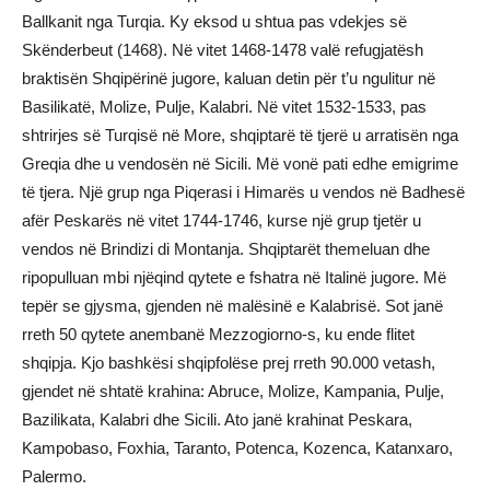
Ballkanit nga Turqia. Ky eksod u shtua pas vdekjes së
Skënderbeut (1468). Në vitet 1468-1478 valë refugjatësh
braktisën Shqipërinë jugore, kaluan detin për t’u ngulitur në
Basilikatë, Molize, Pulje, Kalabri. Në vitet 1532-1533, pas
shtrirjes së Turqisë në More, shqiptarë të tjerë u arratisën nga
Greqia dhe u vendosën në Sicili. Më vonë pati edhe emigrime
të tjera. Një grup nga Piqerasi i Himarës u vendos në Badhesë
afër Peskarës në vitet 1744-1746, kurse një grup tjetër u
vendos në Brindizi di Montanja. Shqiptarët themeluan dhe
ripopulluan mbi njëqind qytete e fshatra në Italinë jugore. Më
tepër se gjysma, gjenden në malësinë e Kalabrisë. Sot janë
rreth 50 qytete anembanë Mezzogiorno-s, ku ende flitet
shqipja. Kjo bashkësi shqipfolëse prej rreth 90.000 vetash,
gjendet në shtatë krahina: Abruce, Molize, Kampania, Pulje,
Bazilikata, Kalabri dhe Sicili. Ato janë krahinat Peskara,
Kampobaso, Foxhia, Taranto, Potenca, Kozenca, Katanxaro,
Palermo.