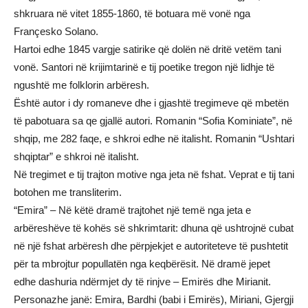
shkruara në vitet 1855-1860, të botuara më vonë nga
Françesko Solano.
Hartoi edhe 1845 vargje satirike që dolën në dritë vetëm tani
vonë. Santori në krijimtarinë e tij poetike tregon një lidhje të
ngushtë me folklorin arbëresh.
Është autor i dy romaneve dhe i gjashtë tregimeve që mbetën
të pabotuara sa qe gjallë autori. Romanin “Sofia Kominiate”, në
shqip, me 282 faqe, e shkroi edhe në italisht. Romanin “Ushtari
shqiptar” e shkroi në italisht.
Në tregimet e tij trajton motive nga jeta në fshat. Veprat e tij tani
botohen me transliterim.
“Emira” – Në këtë dramë trajtohet një temë nga jeta e
arbëreshëve të kohës së shkrimtarit: dhuna që ushtrojnë cubat
në një fshat arbëresh dhe përpjekjet e autoriteteve të pushtetit
për ta mbrojtur popullatën nga keqbërësit. Në dramë jepet
edhe dashuria ndërmjet dy të rinjve – Emirës dhe Mirianit.
Personazhe janë: Emira, Bardhi (babi i Emirës), Miriani, Gjergji