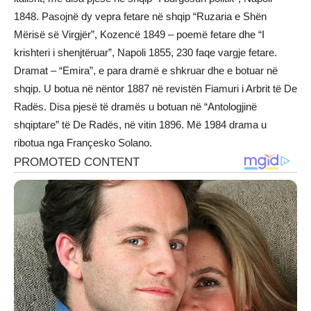
1848. Pasojnë dy vepra fetare në shqip “Ruzaria e Shën
Mërisë së Virgjër”, Kozencë 1849 – poemë fetare dhe “I
krishteri i shenjtëruar”, Napoli 1855, 230 faqe vargje fetare.
Dramat – “Emira”, e para dramë e shkruar dhe e botuar në
shqip. U botua në nëntor 1887 në revistën Fiamuri i Arbrit të De
Radës. Disa pjesë të dramës u botuan në “Antologjinë
shqiptare” të De Radës, në vitin 1896. Më 1984 drama u
ribotua nga Françesko Solano.