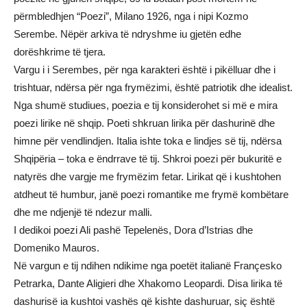
përmbledhjen “Poezi”, Milano 1926, nga i nipi Kozmo
Serembe. Nëpër arkiva të ndryshme iu gjetën edhe
dorëshkrime të tjera.
Vargu i i Serembes, për nga karakteri është i pikëlluar dhe i
trishtuar, ndërsa për nga frymëzimi, është patriotik dhe idealist.
Nga shumë studiues, poezia e tij konsiderohet si më e mira
poezi lirike në shqip. Poeti shkruan lirika për dashurinë dhe
himne për vendlindjen. Italia ishte toka e lindjes së tij, ndërsa
Shqipëria – toka e ëndrrave të tij. Shkroi poezi për bukuritë e
natyrës dhe vargje me frymëzim fetar. Lirikat që i kushtohen
atdheut të humbur, janë poezi romantike me frymë kombëtare
dhe me ndjenjë të ndezur malli.
I dedikoi poezi Ali pashë Tepelenës, Dora d’Istrias dhe
Domeniko Mauros.
Në vargun e tij ndihen ndikime nga poetët italianë Françesko
Petrarka, Dante Aligieri dhe Xhakomo Leopardi. Disa lirika të
dashurisë ia kushtoi vashës që kishte dashuruar, siç është