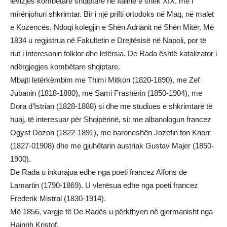
lëvizjes kombëtare shqiptare në Italinë e shek XIX, më i
mirënjohuri shkrimtar. Bir i një prifti ortodoks në Maq, në malet
e Kozencës. Ndoqi kolegjin e Shën Adrianit në Shën Mitër. Më
1834 u regjistrua në Fakultetin e Drejtësisë në Napoli, por të
riut i interesonin folklor dhe letërsia. De Rada është katalizator i
ndërgjegjes kombëtare shqiptare.
Mbajti letërkëmbim me Thimi Mitkon (1820-1890), me Zef
Jubanin (1818-1880), me Sami Frashërin (1850-1904), me
Dora d’Istrian (1828-1888) si dhe me studiues e shkrimtarë të
huaj, të interesuar për Shqipërinë, si: me albanologun francez
Ogyst Dozon (1822-1891), me baroneshën Jozefin fon Knorr
(1827-01908) dhe me gjuhëtarin austriak Gustav Majer (1850-
1900).
De Rada u inkurajua edhe nga poeti francez Alfons de
Lamartin (1790-1869). U vlerësua edhe nga poeti francez
Frederik Mistral (1830-1914).
Më 1856, vargje të De Radës u përkthyen në gjermanisht nga
Hajnrih Kristof.