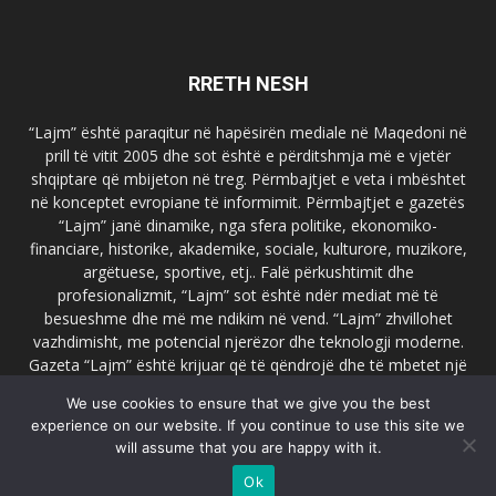
RRETH NESH
“Lajm” është paraqitur në hapësirën mediale në Maqedoni në
prill të vitit 2005 dhe sot është e përditshmja më e vjetër
shqiptare që mbijeton në treg. Përmbajtjet e veta i mbështet
në konceptet evropiane të informimit. Përmbajtjet e gazetës
“Lajm” janë dinamike, nga sfera politike, ekonomiko-
financiare, historike, akademike, sociale, kulturore, muzikore,
argëtuese, sportive, etj.. Falë përkushtimit dhe
profesionalizmit, “Lajm” sot është ndër mediat më të
besueshme dhe më me ndikim në vend. “Lajm” zhvillohet
vazhdimisht, me potencial njerëzor dhe teknologji moderne.
Gazeta “Lajm” është krijuar që të qëndrojë dhe të mbetet një
emër i dallueshëm në hapësirat ballkanike dhe evropiane. Ueb
We use cookies to ensure that we give you the best
faqja zyrtare e gazetës “Lajm”, www.lajmpress.org është një
experience on our website. If you continue to use this site we
ndër portalet më të njohur në Maqedoni.
will assume that you are happy with it.
Na kontakto:
lajm.sk@gmail.com
Ok