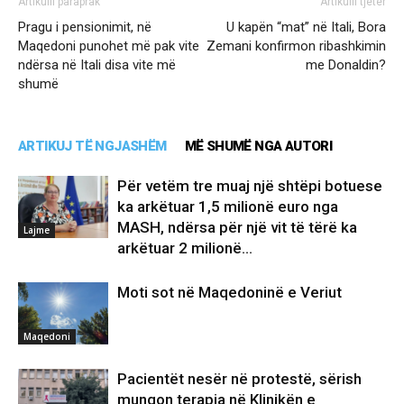
Artikulli paraprak
Artikulli tjetër
Pragu i pensionimit, në
U kapën “mat” në Itali, Bora
Maqedoni punohet më pak vite
Zemani konfirmon ribashkimin
ndërsa në Itali disa vite më
me Donaldin?
shumë
ARTIKUJ TË NGJASHËM
MË SHUMË NGA AUTORI
Për vetëm tre muaj një shtëpi botuese
ka arkëtuar 1,5 milionë euro nga
MASH, ndërsa për një vit të tërë ka
Lajme
arkëtuar 2 milionë...
Moti sot në Maqedoninë e Veriut
Maqedoni
Pacientët nesër në protestë, sërish
mungon terapia në Klinikën e