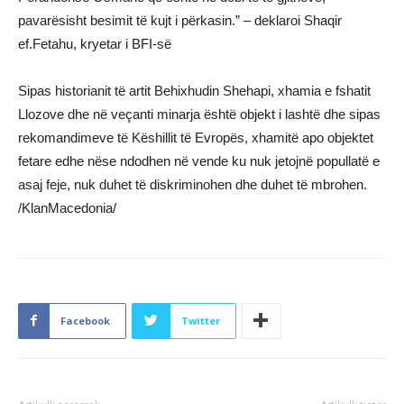
pavarësisht besimit të kujt i përkasin.” – deklaroi Shaqir
ef.Fetahu, kryetar i BFI-së
Sipas historianit të artit Behixhudin Shehapi, xhamia e fshatit
Llozove dhe në veçanti minarja është objekt i lashtë dhe sipas
rekomandimeve të Këshillit të Evropës, xhamitë apo objektet
fetare edhe nëse ndodhen në vende ku nuk jetojnë popullatë e
asaj feje, nuk duhet të diskriminohen dhe duhet të mbrohen.
/KlanMacedonia/
Facebook
Twitter