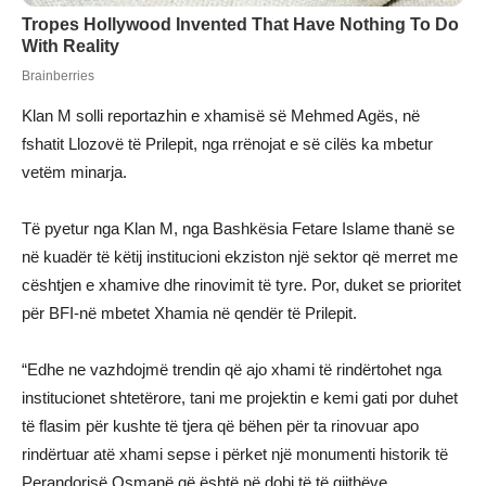
Klan M solli reportazhin e xhamisë së Mehmed Agës, në
fshatit Llozovë të Prilepit, nga rrënojat e së cilës ka mbetur
vetëm minarja.
Të pyetur nga Klan M, nga Bashkësia Fetare Islame thanë se
në kuadër të këtij institucioni ekziston një sektor që merret me
cështjen e xhamive dhe rinovimit të tyre. Por, duket se prioritet
për BFI-në mbetet Xhamia në qendër të Prilepit.
“Edhe ne vazhdojmë trendin që ajo xhami të rindërtohet nga
institucionet shtetërore, tani me projektin e kemi gati por duhet
të flasim për kushte të tjera që bëhen për ta rinovuar apo
rindërtuar atë xhami sepse i përket një monumenti historik të
Perandorisë Osmanë që është në dobi të të gjithëve,