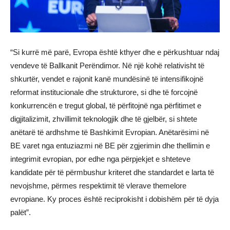
“Si kurrë më parë, Evropa është kthyer dhe e përkushtuar ndaj
vendeve të Ballkanit Perëndimor. Në një kohë relativisht të
shkurtër, vendet e rajonit kanë mundësinë të intensifikojnë
reformat institucionale dhe strukturore, si dhe të forcojnë
konkurrencën e tregut global, të përfitojnë nga përfitimet e
digjitalizimit, zhvillimit teknologjik dhe të gjelbër, si shtete
anëtarë të ardhshme të Bashkimit Evropian. Anëtarësimi në
BE varet nga entuziazmi në BE për zgjerimin dhe thellimin e
integrimit evropian, por edhe nga përpjekjet e shteteve
kandidate për të përmbushur kriteret dhe standardet e larta të
nevojshme, përmes respektimit të vlerave themelore
evropiane. Ky proces është reciprokisht i dobishëm për të dyja
palët”.