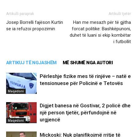
Artikulli paraprak
Artikulli tjetër
Josep Borrelli fajëson Kurtin
Han me mesazh për të gjitha
se ia refuzoi propozimin
forcat politike: Bashkëpunoni,
duhet të luani si ekip kombëtar
i futbollit
ARTIKUJ TË NGJASHËM
MË SHUMË NGA AUTORI
Përleshje fizike mes të rinjëve – natë e
tensionuese për Policinë e Tetovës
Maqedoni
Digjet banesa në Gostivar, 2 policë dhe
një person tjetër, përfundojnë në
urgjencë
Maqedoni
Mickoski: Nuk planifikojmë rritje të