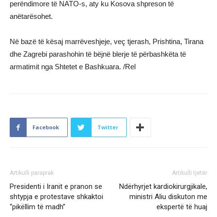
perëndimore të NATO-s, aty ku Kosova shpreson të
anëtarësohet.
Në bazë të kësaj marrëveshjeje, veç tjerash, Prishtina, Tirana
dhe Zagrebi parashohin të bëjnë blerje të përbashkëta të
armatimit nga Shtetet e Bashkuara. /Rel
Facebook
Twitter
Artikulli paraprak
Artikulli tjetër
Presidenti i Iranit e pranon se
Ndërhyrjet kardiokirurgjikale,
shtypja e protestave shkaktoi
ministri Aliu diskuton me
“pikëllim të madh”
ekspertë të huaj