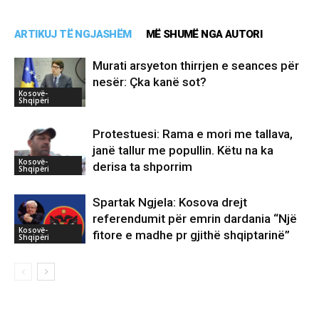
ARTIKUJ TË NGJASHËM
MË SHUMË NGA AUTORI
Murati arsyeton thirrjen e seances për
nesër: Çka kanë sot?
Kosovë-
Shqipëri
Protestuesi: Rama e mori me tallava,
janë tallur me popullin. Këtu na ka
Kosovë-
derisa ta shporrim
Shqipëri
Spartak Ngjela: Kosova drejt
referendumit për emrin dardania “Një
Kosovë-
fitore e madhe pr gjithë shqiptarinë”
Shqipëri