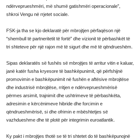
ndërveprueshmëri, më shumë gatishmëri operacionale”,
shkroi Vengu në rrjetet sociale.
FSK-ja tha se kjo deklaratë për mbrojtjen përfaqëson një
“shembull të partneritetit të fortë” dhe vizionit të përbashkët të
tri shteteve për një rajon më të sigurt dhe më të qëndrueshëm.
Sipas deklaratës së fushës së mbrojtjes të arritur vitin e kaluar,
janë katër fusha kryesore të bashkëpunimit, që përfshijnë
promovimin e bashkëpunimit në fushën e aftësive mbrojtëse
dhe industrisë mbrojtëse, rritjen e ndërveprueshmërisë
përmes arsimit, trajnimit dhe ushtrimeve të përbashkëta,
adresimin e kërcënimeve hibride dhe forcimin e
qëndrueshmërisë, si dhe ofrimin e mbështetjes së
vazhdueshme dhe të plotë për integrimin euroatlantik.
Ky pakt i mbrojtjes thotë se të tri shtetet do të bashkëpunojnë