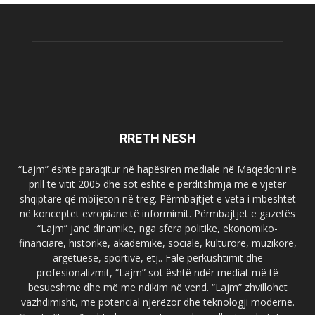
RRETH NESH
“Lajm” është paraqitur në hapësirën mediale në Maqedoni në
prill të vitit 2005 dhe sot është e përditshmja më e vjetër
shqiptare që mbijeton në treg. Përmbajtjet e veta i mbështet
në konceptet evropiane të informimit. Përmbajtjet e gazetës
“Lajm” janë dinamike, nga sfera politike, ekonomiko-
financiare, historike, akademike, sociale, kulturore, muzikore,
argëtuese, sportive, etj.. Falë përkushtimit dhe
profesionalizmit, “Lajm” sot është ndër mediat më të
besueshme dhe më me ndikim në vend. “Lajm” zhvillohet
vazhdimisht, me potencial njerëzor dhe teknologji moderne.