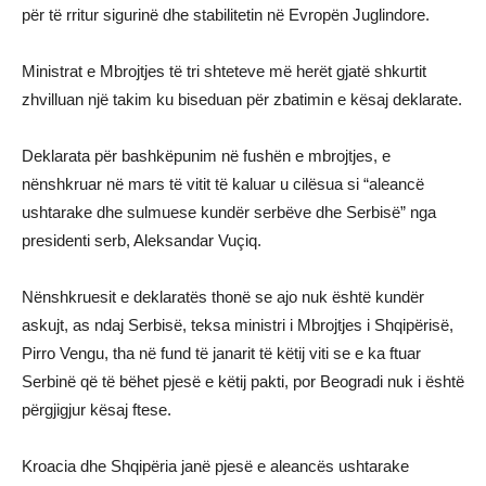
për të rritur sigurinë dhe stabilitetin në Evropën Juglindore.
Ministrat e Mbrojtjes të tri shteteve më herët gjatë shkurtit
zhvilluan një takim ku biseduan për zbatimin e kësaj deklarate.
Deklarata për bashkëpunim në fushën e mbrojtjes, e
nënshkruar në mars të vitit të kaluar u cilësua si “aleancë
ushtarake dhe sulmuese kundër serbëve dhe Serbisë” nga
presidenti serb, Aleksandar Vuçiq.
Nënshkruesit e deklaratës thonë se ajo nuk është kundër
askujt, as ndaj Serbisë, teksa ministri i Mbrojtjes i Shqipërisë,
Pirro Vengu, tha në fund të janarit të këtij viti se e ka ftuar
Serbinë që të bëhet pjesë e këtij pakti, por Beogradi nuk i është
përgjigjur kësaj ftese.
Kroacia dhe Shqipëria janë pjesë e aleancës ushtarake