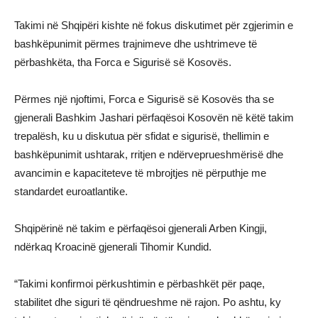
Takimi në Shqipëri kishte në fokus diskutimet për zgjerimin e
bashkëpunimit përmes trajnimeve dhe ushtrimeve të
përbashkëta, tha Forca e Sigurisë së Kosovës.
Përmes një njoftimi, Forca e Sigurisë së Kosovës tha se
gjenerali Bashkim Jashari përfaqësoi Kosovën në këtë takim
trepalësh, ku u diskutua për sfidat e sigurisë, thellimin e
bashkëpunimit ushtarak, rritjen e ndërveprueshmërisë dhe
avancimin e kapaciteteve të mbrojtjes në përputhje me
standardet euroatlantike.
Shqipërinë në takim e përfaqësoi gjenerali Arben Kingji,
ndërkaq Kroacinë gjenerali Tihomir Kundid.
“Takimi konfirmoi përkushtimin e përbashkët për paqe,
stabilitet dhe siguri të qëndrueshme në rajon. Po ashtu, ky