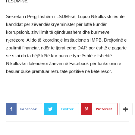
i LSDM-së.
Sekretari i Përgjithshëm i LSDM-së, Lupco Nikollovski është
kandidat për zëvendëskryeministër për luftë kundër
korrupsionit, zhvillimit të qëndrueshëm dhe burimeve
njerëzore. Ai do të koordinojë institucione si MPB, Drejtorinë e
zbulimit financiar, ndër të tjerat edhe DAP, por është e paqartë
se si ai do ta bëjë këtë kur puna e tyre është e fshehtë.
Nikollovksi falënderoi Zaevin në Facebook për funksionin e
besuar duke premtuar rezultate pozitive në këtë resor.
Facebook
Twitter
Pinterest