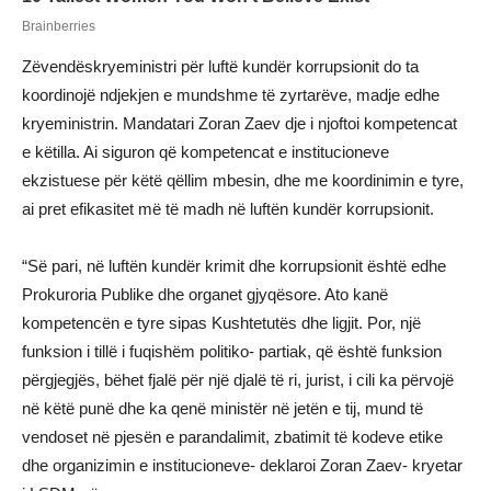
Zëvendëskryeministri për luftë kundër korrupsionit do ta
koordinojë ndjekjen e mundshme të zyrtarëve, madje edhe
kryeministrin. Mandatari Zoran Zaev dje i njoftoi kompetencat
e këtilla. Ai siguron që kompetencat e institucioneve
ekzistuese për këtë qëllim mbesin, dhe me koordinimin e tyre,
ai pret efikasitet më të madh në luftën kundër korrupsionit.
“Së pari, në luftën kundër krimit dhe korrupsionit është edhe
Prokuroria Publike dhe organet gjyqësore. Ato kanë
kompetencën e tyre sipas Kushtetutës dhe ligjit. Por, një
funksion i tillë i fuqishëm politiko- partiak, që është funksion
përgjegjës, bëhet fjalë për një djalë të ri, jurist, i cili ka përvojë
në këtë punë dhe ka qenë ministër në jetën e tij, mund të
vendoset në pjesën e parandalimit, zbatimit të kodeve etike
dhe organizimin e institucioneve- deklaroi Zoran Zaev- kryetar