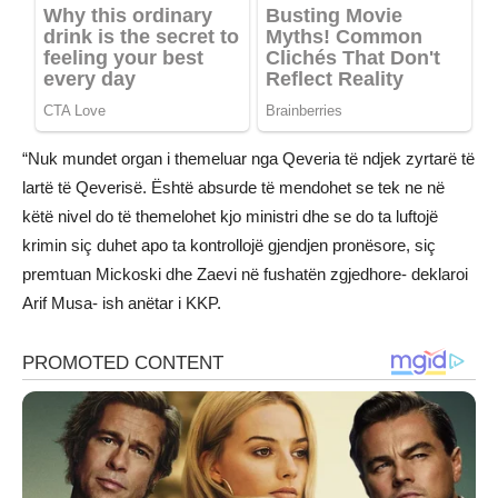
“Nuk mundet organ i themeluar nga Qeveria të ndjek zyrtarë të
lartë të Qeverisë. Është absurde të mendohet se tek ne në
këtë nivel do të themelohet kjo ministri dhe se do ta luftojë
krimin siç duhet apo ta kontrollojë gjendjen pronësore, siç
premtuan Mickoski dhe Zaevi në fushatën zgjedhore- deklaroi
Arif Musa- ish anëtar i KKP.