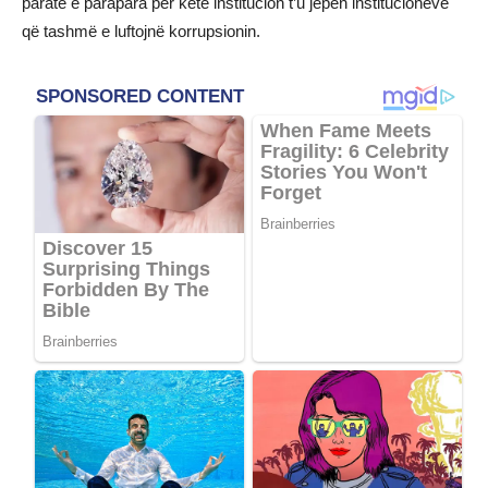
paratë e parapara për këtë institucion t’u jepen institucioneve
që tashmë e luftojnë korrupsionin.