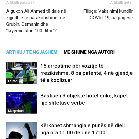
Artikulli paraprak
Artikulli tjetër
A guxon Ali Ahmeti të dalë në
Filipçe: Vaksinimi kundër
zgjedhje të parakohshme me
COVId-19, pa pagesë
Grubin, Osmanin dhe
“kryeministrin 100 ditor”?
ARTIKUJ TË NGJASHËM
MË SHUMË NGA AUTORI
15 arrestime për vozitje të
rrezikishme, 8 pa patentë, 4 në gjendje
të alkoolizuar
Lajme
Bastisen 3 objekte hotelierike, kapet
një shtetase sërbe
Maqedoni
Kërkohet shmangia e punës në diell
nga ora 11:00 deri në 17:00