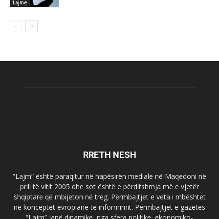
Lajme
RRETH NESH
“Lajm” është paraqitur në hapësirën mediale në Maqedoni në
prill të vitit 2005 dhe sot është e përditshmja më e vjetër
shqiptare që mbijeton në treg. Përmbajtjet e veta i mbështet
në konceptet evropiane të informimit. Përmbajtjet e gazetës
“Lajm” janë dinamike, nga sfera politike, ekonomiko-