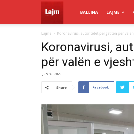
Gazeta
BALLINA
LAJME
Lajme
Koronavirusi, autoritetet përgatiten për valën
Lajm
Koronavirusi, aut
për valën e vjesh
July 30, 2020
Facebook
Share