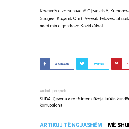
Kryetarët e komunave të Gjevgjelisë, Kumanovës
Strugës, Koçanit, Ohrit, Velesit, Tetovës, Shtipi
ndërtimin e qendrave Kovid./Alsat
Facebook
Twitter
Pi
Artikulli paraprak
SHBA: Qeveria e re të intensifikojë luftën kundë
korrupsionit
ARTIKUJ TË NGJASHËM
MË SHU