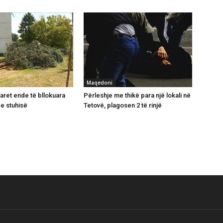
Maqedoni
uaret ende të bllokuara
Përleshje me thikë para një lokali në
 e stuhisë
Tetovë, plagosen 2 të rinjë