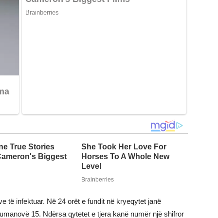
të infektuar. Në 24 orët e fundit në kryeqytet janë
 Kumanovë 15. Ndërsa qytetet e tjera kanë numër një shifror