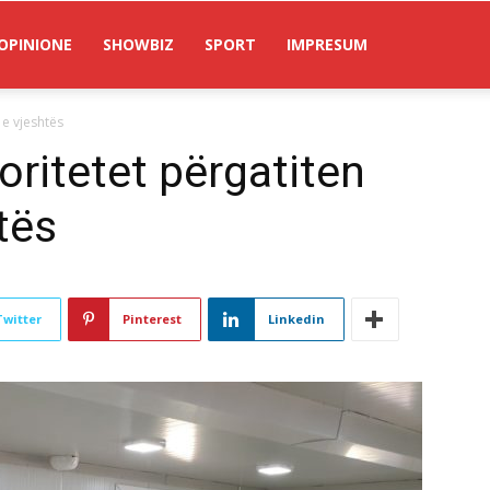
OPINIONE
SHOWBIZ
SPORT
IMPRESUM
 e vjeshtës
oritetet përgatiten
tës
Twitter
Pinterest
Linkedin