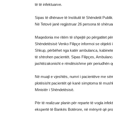
të të infektuarve.
Sipas të dhënave të Institutit të Shëndetit Publik
Në Tetovë janë regjistruar 26 persona të shëru
Maqedonia me ritëm të shpejtë po përgatitet për 
Shëndetësisë Venko Filipçe informoi se objekti i
Shkup, përbëhet nga katër ambulanca, kabinete d
të shtrohen pacientët. Sipas Filipçes, Ambula
jashtëzakonisht e rëndësishme për periudhën q
Në muajt e vjeshtës, numri i pacientëve me sëm
plotësisht pacientët që kanë simptoma të mushkër
Ministër i Shëndetësisë.
Për të realizuar planin për reparte të vogla infe
ekspertë të Bankës Botërore, në mënyrë që proje