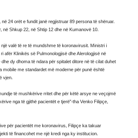
, në 24 orët e fundit janë regjistruar 89 persona të shëruar.
ar, në Shkup 22, në Shtip 12 dhe në Kumanovë 10.
një valë të re të mundshme të koronavirusit. Ministri i
 ri afër Klinikës së Pulmonologjisë dhe Alerologjisë në
he dy dhoma të ndara për spitalet ditore në të cilat duhet
nca mobile me standardet më moderne për punë është
ë vjen.
undje të mushkërive rritet dhe për këtë arsye ne veçojmë
ive nga të gjithë pacientët e tjerë”-tha Venko Filipçe,
ktive për pacientët me koronavirus, Filipçe ka takuar
kti të financohet me një kredi nga ky institucion.