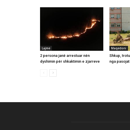
Lajme
Maqedoni
2 persona janë arrestuar nën
Shkup, trot
dyshimin për shkaktimin e zjarreve
nga pasojat