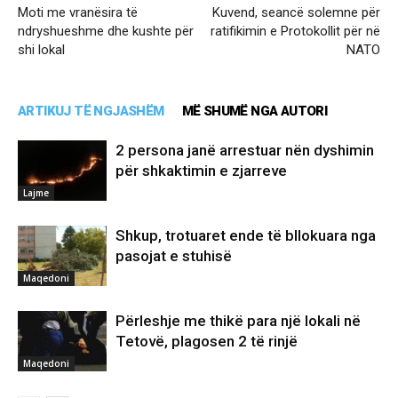
Moti me vranësira të
Kuvend, seancë solemne për
ndryshueshme dhe kushte për
ratifikimin e Protokollit për në
shi lokal
NATO
ARTIKUJ TË NGJASHËM
MË SHUMË NGA AUTORI
2 persona janë arrestuar nën dyshimin
për shkaktimin e zjarreve
Lajme
Shkup, trotuaret ende të bllokuara nga
pasojat e stuhisë
Maqedoni
Përleshje me thikë para një lokali në
Tetovë, plagosen 2 të rinjë
Maqedoni