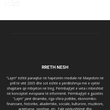
RRETH NESH
“Lajm” është paraqitur në hapësirën mediale në Maqedoni në
prill të vitit 2005 dhe sot është e përditshmja më e vjetër
shqiptare që mbijeton në treg. Përmbajtjet e veta i mbështet
në konceptet evropiane të informimit. Përmbajtjet e gazetës
“Lajm” janë dinamike, nga sfera politike, ekonomiko-
financiare, historike, akademike, sociale, kulturore, muzikore,
argëtuese, sportive, etj.. Falë përkushtimit dhe