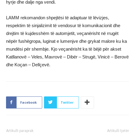
hyrje dhe dalje nga vendi.
LAMM rekomandon shpejtësi të adaptuar të lëvizjes,
respektim të sinjalizimit të vendosur të komunikacionit dhe
drejtim të kujdesshëm të automjetit, veçanërisht në rrugët
nëpër fushëgropa, luginat e lumenjve dhe grykat malore ku ka
mundësi për shembje. Kjo veçanërisht ka të bëjë për akset
Katllanovë – Veles, Mavrovë – Dibër – Strugë, Vinicë – Berovë
dhe Koçan – Dellçevë.
Facebook
Twitter
Artikulli paraprak
Artikulli tjetër