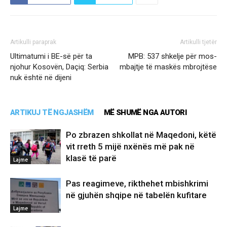
Artikulli paraprak
Artikulli tjetër
Ultimatumi i BE-së për ta
MPB: 537 shkelje për mos-
njohur Kosovën, Daçiq: Serbia
mbajtje të maskës mbrojtëse
nuk është në dijeni
ARTIKUJ TË NGJASHËM
MË SHUMË NGA AUTORI
Po zbrazen shkollat në Maqedoni, këtë
vit rreth 5 mijë nxënës më pak në
klasë të parë
Lajme
Pas reagimeve, rikthehet mbishkrimi
në gjuhën shqipe në tabelën kufitare
Lajme