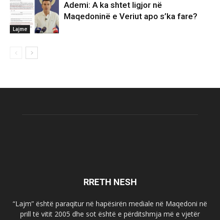
Ademi: A ka shtet ligjor në
Maqedoninë e Veriut apo s’ka fare?
Lajme
RRETH NESH
“Lajm” është paraqitur në hapësirën mediale në Maqedoni në
prill të vitit 2005 dhe sot është e përditshmja më e vjetër