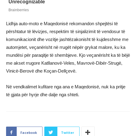
Lidhja auto-moto e Maqedonisë rekomandon shpejtësi të
përshtatur të lëvizjes, respektim të sinjalizimit të vendosur të
komunikacionit dhe vozitje jashtëzakonisht të kujdesshme me
automjetet, veçanërisht në rrugët nëpër grykat malore, ku ka
mundësi për paraqitje të shembjeve. Kjo veçanërisht ka të bëjë
me akset rrugore Katllanovë-Veles, Mavrovë-Dibër-Strugë,
Vinicë-Berovë dhe Koçan-Dellçevë.
Në vendkalimet kufitare nga ana e Maqedonisë, nuk ka pritje
të gjata për hyrje dhe dalje nga shteti.
Facebook
Twitter