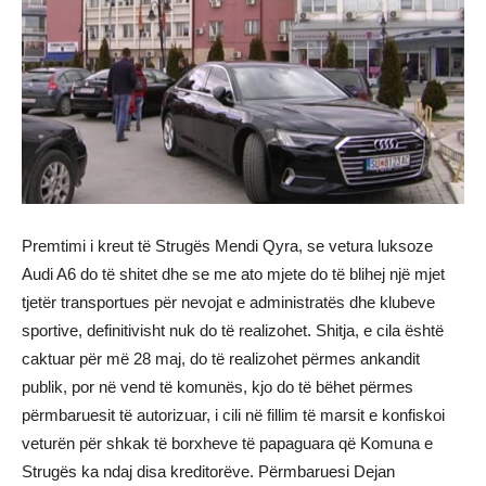
Premtimi i kreut të Strugës Mendi Qyra, se vetura luksoze
Audi A6 do të shitet dhe se me ato mjete do të blihej një mjet
tjetër transportues për nevojat e administratës dhe klubeve
sportive, definitivisht nuk do të realizohet. Shitja, e cila është
caktuar për më 28 maj, do të realizohet përmes ankandit
publik, por në vend të komunës, kjo do të bëhet përmes
përmbaruesit të autorizuar, i cili në fillim të marsit e konfiskoi
veturën për shkak të borxheve të papaguara që Komuna e
Strugës ka ndaj disa kreditorëve. Përmbaruesi Dejan