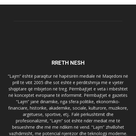
RRETH NESH
“Lajm” është paraqitur në hapësirën mediale në Maqedoni në
prill të vitit 2005 dhe sot është e përditshmja më e vjetër
shqiptare që mbijeton në treg. Përmbajtjet e veta i mbështet
në konceptet evropiane të informimit. Përmbajtjet e gazetës
“Lajm” janë dinamike, nga sfera politike, ekonomiko-
financiare, historike, akademike, sociale, kulturore, muzikore,
argëtuese, sportive, etj.. Falë përkushtimit dhe
profesionalizmit, “Lajm” sot është ndër mediat më të
besueshme dhe më me ndikim në vend. “Lajm” zhvillohet
vazhdimisht, me potencial njerëzor dhe teknologji moderne.