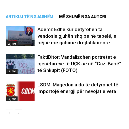
ARTIKUJ TË NGJASHËM
MË SHUMË NGA AUTORI
Ademi: Edhe kur detyrohen ta
vendosin gjuhën shqipe në tabelë, e
bëjnë me gabime drejtshkrimore
Lajme
FaktiDitor: Vandalizohen portretet e
pjesëtareve të UÇK-së në “Gazi Babë”
të Shkupit (FOTO)
Lajme
LSDM: Maqedonia do të detyrohet të
importojë energji për nevojat e veta
Lajme