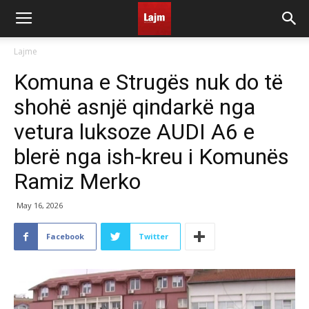
Lajme
Komuna e Strugës nuk do të
shohë asnjë qindarkë nga
vetura luksoze AUDI A6 e
blerë nga ish-kreu i Komunës
Ramiz Merko
May 16, 2026
Facebook
Twitter