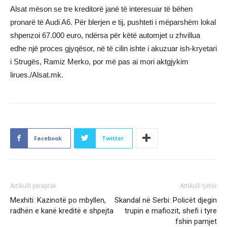
Alsat mëson se tre kreditorë janë të interesuar të bëhen
pronarë të Audi A6. Për blerjen e tij, pushteti i mëparshëm lokal
shpenzoi 67.000 euro, ndërsa për këtë automjet u zhvillua
edhe një proces gjyqësor, në të cilin ishte i akuzuar ish-kryetari
i Strugës, Ramiz Merko, por më pas ai mori aktgjykim
lirues./Alsat.mk.
Facebook
Twitter
Artikulli paraprak
Artikulli tjetër
Mexhiti: Kazinotë po mbyllen,
Skandal në Serbi: Policët djegin
radhën e kanë kreditë e shpejta
trupin e mafiozit, shefi i tyre
fshin pamjet