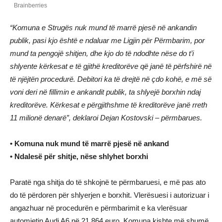
“Komuna e Strugës nuk mund të marrë pjesë në ankandin
publik, pasi kjo është e ndaluar me Ligjin për Përmbarim, por
mund ta pengojë shitjen, dhe kjo do të ndodhte nëse do t’i
shlyente kërkesat e të gjithë kreditorëve që janë të përfshirë në
të njëjtën procedurë. Debitori ka të drejtë në çdo kohë, e më së
voni deri në fillimin e ankandit publik, ta shlyejë borxhin ndaj
kreditorëve. Kërkesat e përgjithshme të kreditorëve janë rreth
11 milionë denarë”, deklaroi Dejan Kostovski – përmbarues.
• Komuna nuk mund të marrë pjesë në ankand
• Ndalesë për shitje, nëse shlyhet borxhi
Paratë nga shitja do të shkojnë te përmbaruesi, e më pas ato
do të përdoren për shlyerjen e borxhit. Vlerësuesi i autorizuar i
angazhuar në procedurën e përmbarimit e ka vlerësuar
automjetin Audi A6 në 21.864 euro. Komuna kishte më shumë