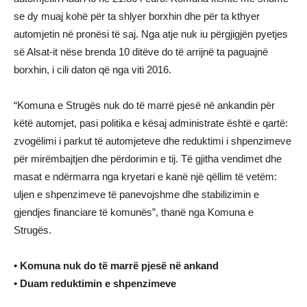
se dy muaj kohë për ta shlyer borxhin dhe për ta kthyer
automjetin në pronësi të saj. Nga atje nuk iu përgjigjën pyetjes
së Alsat-it nëse brenda 10 ditëve do të arrijnë ta paguajnë
borxhin, i cili daton që nga viti 2016.
“Komuna e Strugës nuk do të marrë pjesë në ankandin për
këtë automjet, pasi politika e kësaj administrate është e qartë:
zvogëlimi i parkut të automjeteve dhe reduktimi i shpenzimeve
për mirëmbajtjen dhe përdorimin e tij. Të gjitha vendimet dhe
masat e ndërmarra nga kryetari e kanë një qëllim të vetëm:
uljen e shpenzimeve të panevojshme dhe stabilizimin e
gjendjes financiare të komunës”, thanë nga Komuna e
Strugës.
• Komuna nuk do të marrë pjesë në ankand
• Duam reduktimin e shpenzimeve