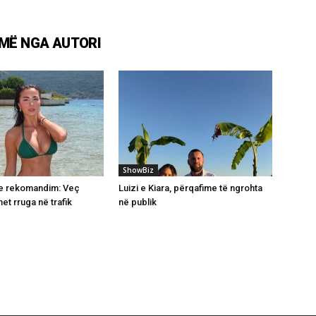
MË NGA AUTORI
ShowBiz
me rekomandim: Veç
Luizi e Kiara, përqafime të ngrohta
et rruga në trafik
në publik