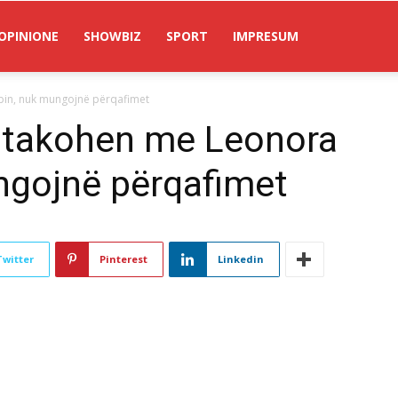
OPINIONE
SHOWBIZ
SPORT
IMPRESUM
upin, nuk mungojnë përqafimet
a takohen me Leonora
ngojnë përqafimet
Twitter
Pinterest
Linkedin