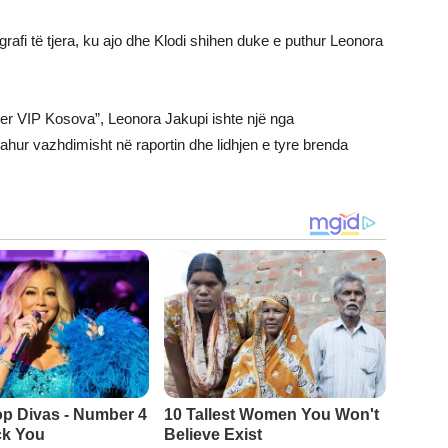
tografi të tjera, ku ajo dhe Klodi shihen duke e puthur Leonora
ther VIP Kosova”, Leonora Jakupi ishte një nga
ahur vazhdimisht në raportin dhe lidhjen e tyre brenda