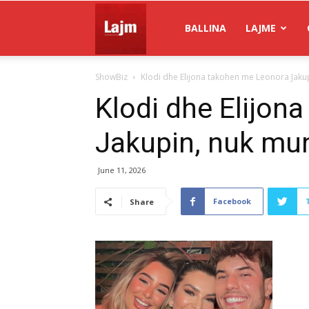
Gazeta
BALLINA
LAJME
ShowBiz
Klodi dhe Elijona takohen me Leonora Jak
Lajm
Klodi dhe Elijon
Jakupin, nuk mu
June 11, 2026
Facebook
Share