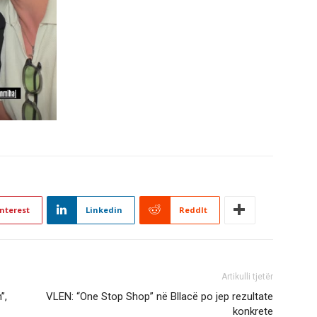
nterest
Linkedin
ReddIt
Artikulli tjetër
”,
VLEN: “One Stop Shop” në Bllacë po jep rezultate
konkrete