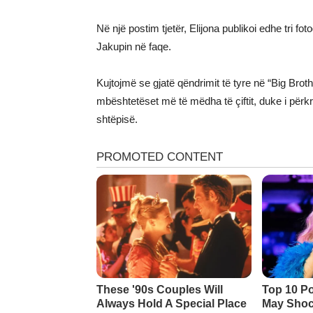
Në një postim tjetër, Elijona publikoi edhe tri fo
Jakupin në faqe.
Kujtojmë se gjatë qëndrimit të tyre në “Big Bro
mbështetëset më të mëdha të çiftit, duke i përkr
shtëpisë.