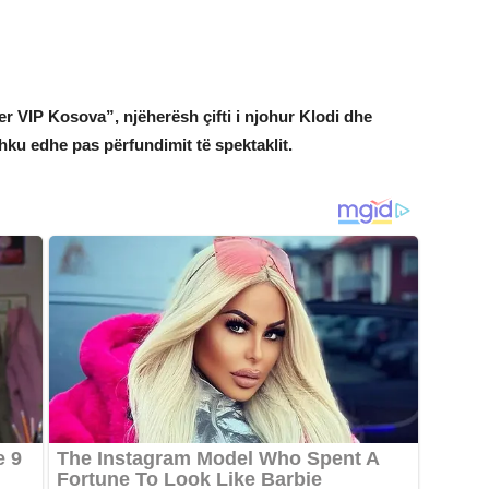
her VIP Kosova”, njëherësh çifti i njohur Klodi dhe
hku edhe pas përfundimit të spektaklit.