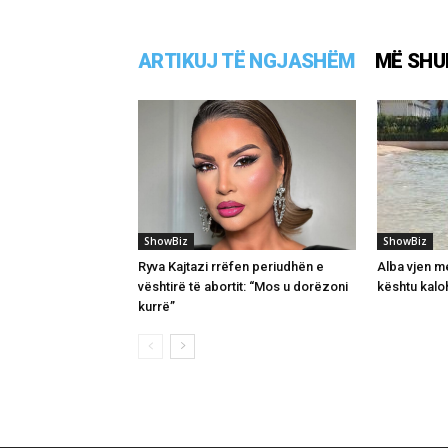
ARTIKUJ TË NGJASHËM
MË SHU
ShowBiz
ShowBiz
Ryva Kajtazi rrëfen periudhën e
Alba vjen 
vështirë të abortit: “Mos u dorëzoni
kështu kaloh
kurrë”