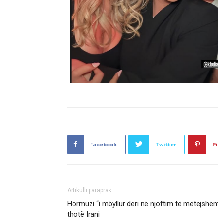
Facebook
Twitter
Pi
Artikulli paraprak
Hormuzi “i mbyllur deri në njoftim të mëtejshëm
thotë Irani