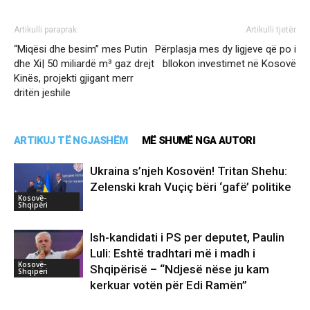
Artikulli paraprak
Artikulli tjetër
“Miqësi dhe besim” mes Putin
Përplasja mes dy ligjeve që po i
dhe Xi| 50 miliardë m³ gaz drejt
bllokon investimet në Kosovë
Kinës, projekti gjigant merr
dritën jeshile
ARTIKUJ TË NGJASHËM
MË SHUMË NGA AUTORI
Ukraina s’njeh Kosovën! Tritan Shehu:
Zelenski krah Vuçiç bëri ‘gafë’ politike
Kosovë-
Shqipëri
Ish-kandidati i PS per deputet, Paulin
Luli: Eshtë tradhtari më i madh i
Kosovë-
Shqipërisë – “Ndjesë nëse ju kam
Shqipëri
kerkuar votën për Edi Ramën”