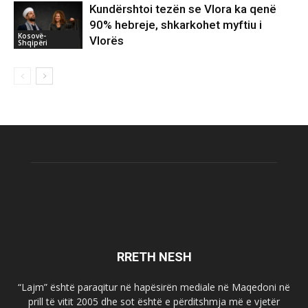
Kundërshtoi tezën se Vlora ka qenë
90% hebreje, shkarkohet myftiu i
Kosovë-
Vlorës
Shqipëri
RRETH NESH
“Lajm” është paraqitur në hapësirën mediale në Maqedoni në
prill të vitit 2005 dhe sot është e përditshmja më e vjetër