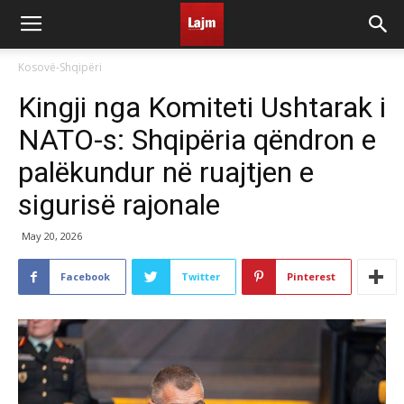
Kosovë-Shqipëri
Kingji nga Komiteti Ushtarak i
NATO-s: Shqipëria qëndron e
palëkundur në ruajtjen e
sigurisë rajonale
May 20, 2026
Facebook
Twitter
Pinterest