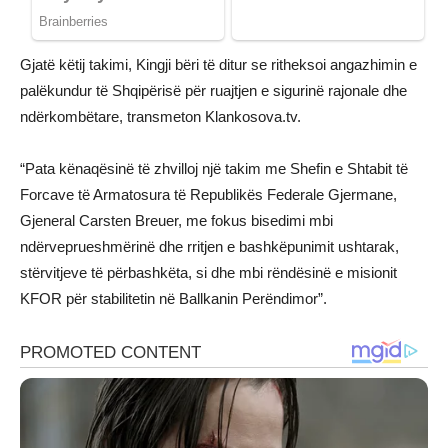
Gjatë këtij takimi, Kingji bëri të ditur se ritheksoi angazhimin e
palëkundur të Shqipërisë për ruajtjen e sigurinë rajonale dhe
ndërkombëtare, transmeton Klankosova.tv.
“Pata kënaqësinë të zhvilloj një takim me Shefin e Shtabit të
Forcave të Armatosura të Republikës Federale Gjermane,
Gjeneral Carsten Breuer, me fokus bisedimi mbi
ndërveprueshmërinë dhe rritjen e bashkëpunimit ushtarak,
stërvitjeve të përbashkëta, si dhe mbi rëndësinë e misionit
KFOR për stabilitetin në Ballkanin Perëndimor”.