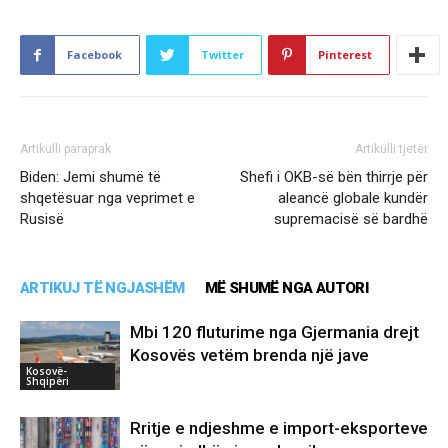
Facebook
Twitter
Pinterest
Artikulli paraprak
Artikulli tjetër
Biden: Jemi shumë të
Shefi i OKB-së bën thirrje për
shqetësuar nga veprimet e
aleancë globale kundër
Rusisë
supremacisë së bardhë
ARTIKUJ TË NGJASHËM
MË SHUMË NGA AUTORI
Mbi 120 fluturime nga Gjermania drejt
Kosovës vetëm brenda një jave
Kosovë-
Shqipëri
Rritje e ndjeshme e import-eksporteve