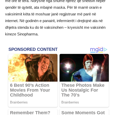
me orë të tëra. Ndryshe nga shumë njerëz që shëtisin nëpër
qendër të qytetit, ata mbajnë maska. Për të marrë orarin e
vaksinimit këta të moshuar janë regjistruar më parë në
internet. Në godinën e panairit, infermierët i drejtojnë ata në
dhjetra stenda ku do të vaksinohen – kryesisht me vaksinën
kineze Sinopharma.