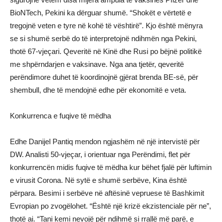
BioNTech, Pekini ka dërguar shumë. “Shokët e vërtetë e
tregojnë veten e tyre në kohë të vështirë”. Kjo është mënyra
se si shumë serbë do të interpretojnë ndihmën nga Pekini,
thotë 67-vjeçari. Qeveritë në Kinë dhe Rusi po bëjnë politikë
me shpërndarjen e vaksinave. Nga ana tjetër, qeveritë
perëndimore duhet të koordinojnë gjërat brenda BE-së, për
shembull, dhe të mendojnë edhe për ekonomitë e veta.
Konkurrenca e fuqive të mëdha
Edhe Danijel Pantiq mendon ngjashëm në një intervistë për
DW. Analisti 50-vjeçar, i orientuar nga Perëndimi, flet për
konkurrencën midis fuqive të mëdha kur bëhet fjalë për luftimin
e virusit Corona. Në sytë e shumë serbëve, Kina është
përpara. Besimi i serbëve në aftësinë vepruese të Bashkimit
Evropian po zvogëlohet. “Është një krizë ekzistenciale për ne”,
thotë ai. “Tani kemi nevojë për ndihmë si rrallë më parë, e