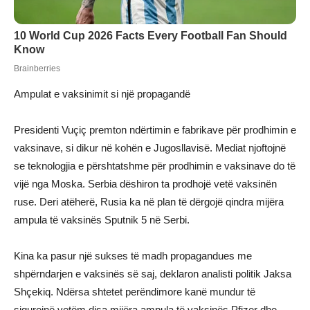
Ampulat e vaksinimit si një propagandë
Presidenti Vuçiç premton ndërtimin e fabrikave për prodhimin e
vaksinave, si dikur në kohën e Jugosllavisë. Mediat njoftojnë
se teknologjia e përshtatshme për prodhimin e vaksinave do të
vijë nga Moska. Serbia dëshiron ta prodhojë vetë vaksinën
ruse. Deri atëherë, Rusia ka në plan të dërgojë qindra mijëra
ampula të vaksinës Sputnik 5 në Serbi.
Kina ka pasur një sukses të madh propagandues me
shpërndarjen e vaksinës së saj, deklaron analisti politik Jaksa
Shçekiq. Ndërsa shtetet perëndimore kanë mundur të
sigurojnë vetëm disa mijëra ampula të vaksinës Pfizer dhe