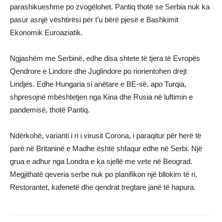
parashikueshme po zvogëlohet. Pantiq thotë se Serbia nuk ka
pasur asnjë vështirësi për t’u bërë pjesë e Bashkimit
Ekonomik Euroaziatik.
Ngjashëm me Serbinë, edhe disa shtete të tjera të Evropës
Qendrore e Lindore dhe Juglindore po riorientohen drejt
Lindjes. Edhe Hungaria si anëtare e BE-së, apo Turqia,
shpresojnë mbështetjen nga Kina dhe Rusia në luftimin e
pandemisë, thotë Pantiq.
Ndërkohë, varianti i ri i virusit Corona, i paraqitur për herë të
parë në Britaninë e Madhe është shfaqur edhe në Serbi. Një
grua e adhur nga Londra e ka sjellë me vete në Beograd.
Megjithatë qeveria serbe nuk po planifikon një bllokim të ri.
Restorantet, kafenetë dhe qendrat tregtare janë të hapura.