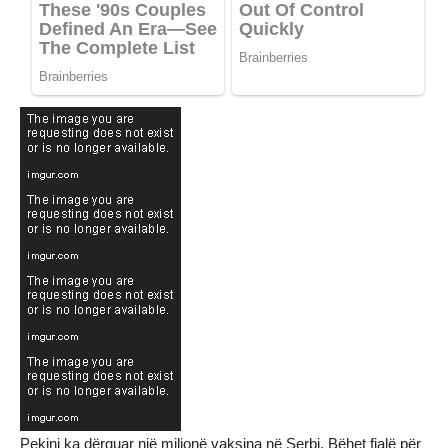
Pekini ka dërguar një milionë vaksina në Serbi. Bëhet fjalë për