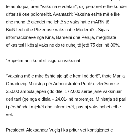
të ashtuquajturën “vaksina e vdekur”, siç përdoret edhe kundër
difterisë ose poliomelitit. Avantazhi: Vaksina është më e lirë
dhe mund të gjendet më lehtë se vaksinat e mARN të
BioNTech dhe Pfizer ose vaksinat e Modernës. Sipas
informacioneve nga Kina, Bahreini dhe Peruja, megjithatë
efikasiteti i kësaj vaksine do të duhej të jetë 75 deri në 80%.
“Shpëtimtari i kombit” siguron vaksinat
“Vaksina më e mirë është ajo që e kemi në dorë”, thotë Marija
Obradoviq. Ministrja për Administratën Publike vlerëson se
35.000 ampula jepen çdo ditë. 172.000 serbë janë vaksinuar
deri tani (që nga e diela – 24.01- në mbrëmje). Ministrja së pari
i përshëndet mjekët dhe infermierët, pastaj vaksinohet edhe
vet.
Presidenti Aleksandar Vuçiq i ka pritur vet kontigjentet e