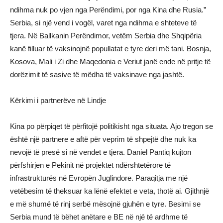
ndihma nuk po vjen nga Perëndimi, por nga Kina dhe Rusia.”
Serbia, si një vend i vogël, varet nga ndihma e shteteve të
tjera. Në Ballkanin Perëndimor, vetëm Serbia dhe Shqipëria
kanë filluar të vaksinojnë popullatat e tyre deri më tani. Bosnja,
Kosova, Mali i Zi dhe Maqedonia e Veriut janë ende në pritje të
dorëzimit të sasive të mëdha të vaksinave nga jashtë.
Kërkimi i partnerëve në Lindje
Kina po përpiqet të përfitojë politikisht nga situata. Ajo tregon se
është një partnere e aftë për veprim të shpejtë dhe nuk ka
nevojë të presë si në vendet e tjera. Daniel Pantiq kujton
përfshirjen e Pekinit në projektet ndërshtetërore të
infrastrukturës në Evropën Juglindore. Paraqitja me një
vetëbesim të theksuar ka lënë efektet e veta, thotë ai. Gjithnjë
e më shumë të rinj serbë mësojnë gjuhën e tyre. Besimi se
Serbia mund të bëhet anëtare e BE në një të ardhme të