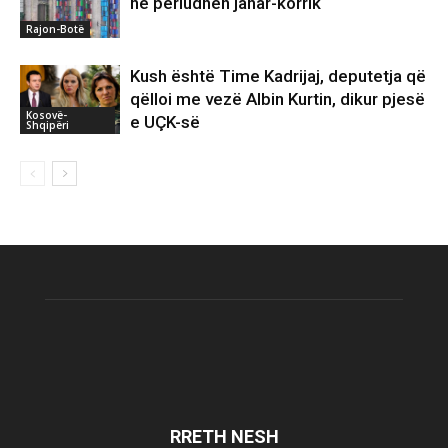
në periudhën janar-korrik
Rajon-Botë
Kush është Time Kadrijaj, deputetja që
qëlloi me vezë Albin Kurtin, dikur pjesë
Kosovë-
e UÇK-së
Shqipëri
RRETH NESH