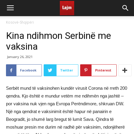
Kosovë-Shqipëri
Kina ndihmon Serbinë me
vaksina
January 26, 2021
Facebook
Twitter
Pinterest
Serbët mund të vaksinohen kundër virusit Corona në rreth 200
qendra. Kjo është e mundur vetëm me ndihmën nga jashtë –
por vaksina nuk vjen nga Evropa Perëndimore, shkruan DW.
Një nga qendrat e vaksinimit është hapur në panairin e
Beogradit, jo shumë larg bregut të lumit Sava. Qindra të
moshuar presin me durim në radhë për vaksinim, ndonjëherë