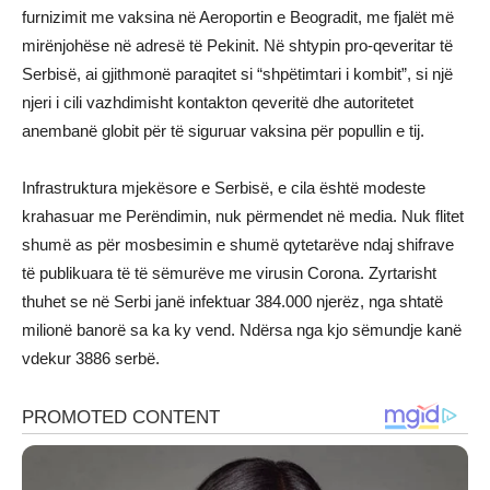
furnizimit me vaksina në Aeroportin e Beogradit, me fjalët më
mirënjohëse në adresë të Pekinit. Në shtypin pro-qeveritar të
Serbisë, ai gjithmonë paraqitet si “shpëtimtari i kombit”, si një
njeri i cili vazhdimisht kontakton qeveritë dhe autoritetet
anembanë globit për të siguruar vaksina për popullin e tij.
Infrastruktura mjekësore e Serbisë, e cila është modeste
krahasuar me Perëndimin, nuk përmendet në media. Nuk flitet
shumë as për mosbesimin e shumë qytetarëve ndaj shifrave
të publikuara të të sëmurëve me virusin Corona. Zyrtarisht
thuhet se në Serbi janë infektuar 384.000 njerëz, nga shtatë
milionë banorë sa ka ky vend. Ndërsa nga kjo sëmundje kanë
vdekur 3886 serbë.