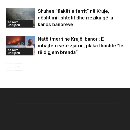
Shuhen “flakët e ferrit” në Krujë,
dështimi i shtetit dhe rreziku që iu
Kosovë-
kanos banorëve
Shqipëri
Natë tmerri në Krujë, banori: E
mbajtëm vetë zjarrin, plaka thoshte “le
Kosovë-
të digjem brenda”
Shqipëri