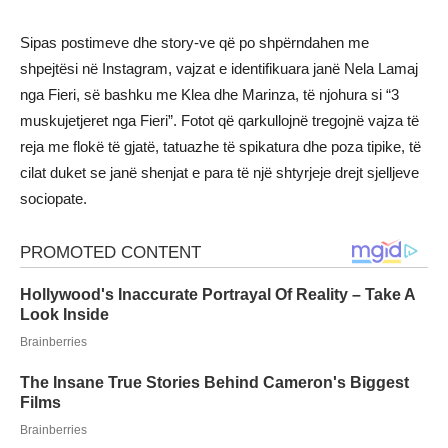
Sipas postimeve dhe story-ve që po shpërndahen me
shpejtësi në Instagram, vajzat e identifikuara janë Nela Lamaj
nga Fieri, së bashku me Klea dhe Marinza, të njohura si “3
muskujetjeret nga Fieri”. Fotot që qarkullojnë tregojnë vajza të
reja me flokë të gjatë, tatuazhe të spikatura dhe poza tipike, të
cilat duket se janë shenjat e para të një shtyrjeje drejt sjelljeve
sociopate.