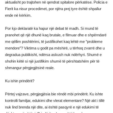
aktualisht po trajtohen në qendrat spitalore përkatëse. Policia e
Fierit ka nisur procedimet, por njëra prej tyre është shpallur
ende në kërkim.
Por kjo deklaratë ka hapur një debat të madh. Si mund të
pranohet që një dhunë kaq brutale, e filmuar dhe e shpërndarë
me qëllim poshtërimi, të justifikohet kaq lehtë me “probleme
mendore”? Viktima u godit pa mëshirë, u tërhoq zvarrë dhe u
degradua publikisht, ndërsa askush nuk ndërhyri. Shumë e
shohin këtë si një justifikim shumë të përshtatshëm për të
shmangur përgjegjësinë reale.
Ku ishin prindërit?
Përtej vajzave, përgjegjësia bie rëndë mbi prindërit. Ku ishte
kontrolli familjar, edukimi dhe vlerat elementare? Një akt i tillë
nuk lind brenda një dite, ai është pasqyrë e një edukimi të