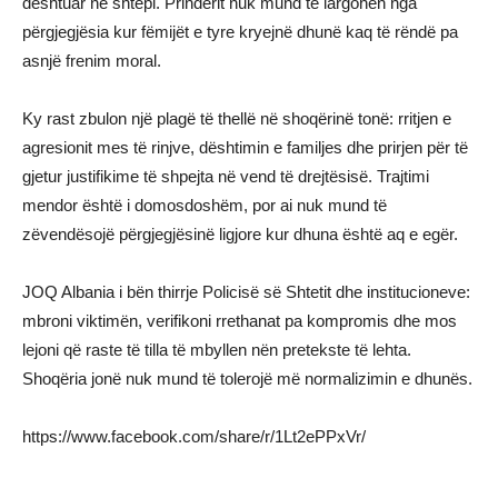
dështuar në shtëpi. Prindërit nuk mund të largohen nga
përgjegjësia kur fëmijët e tyre kryejnë dhunë kaq të rëndë pa
asnjë frenim moral.
Ky rast zbulon një plagë të thellë në shoqërinë tonë: rritjen e
agresionit mes të rinjve, dështimin e familjes dhe prirjen për të
gjetur justifikime të shpejta në vend të drejtësisë. Trajtimi
mendor është i domosdoshëm, por ai nuk mund të
zëvendësojë përgjegjësinë ligjore kur dhuna është aq e egër.
JOQ Albania i bën thirrje Policisë së Shtetit dhe institucioneve:
mbroni viktimën, verifikoni rrethanat pa kompromis dhe mos
lejoni që raste të tilla të mbyllen nën pretekste të lehta.
Shoqëria jonë nuk mund të tolerojë më normalizimin e dhunës.
https://www.facebook.com/share/r/1Lt2ePPxVr/