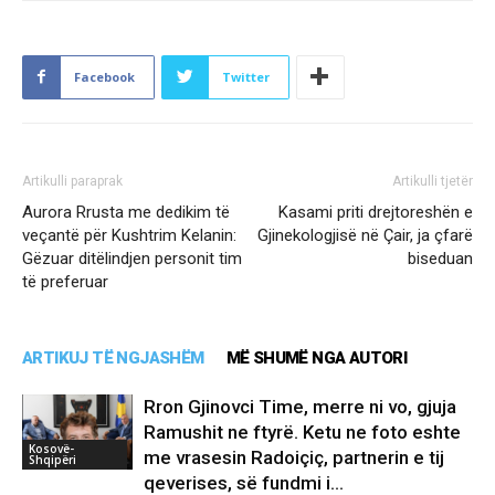
Facebook
Twitter
Artikulli paraprak
Artikulli tjetër
Aurora Rrusta me dedikim të
Kasami priti drejtoreshën e
veçantë për Kushtrim Kelanin:
Gjinekologjisë në Çair, ja çfarë
Gëzuar ditëlindjen personit tim
biseduan
të preferuar
ARTIKUJ TË NGJASHËM
MË SHUMË NGA AUTORI
Rron Gjinovci Time, merre ni vo, gjuja
Ramushit ne ftyrë. Ketu ne foto eshte
Kosovë-
me vrasesin Radoiçiç, partnerin e tij
Shqipëri
qeverises, së fundmi i...