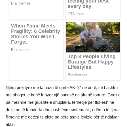
Njëra prej tyre me tatuazh të qartë AK-47 në dorë, së bashku
me shoqet, e kanë kthyer një banesë në skenë torture. Goditje
pa mëshirë me grushte e shuplaka, tërheqje për flokësh në
drejtime të kundërta dhe poshtërim sistematik, ndërsa të tjerat
filmojnë me qetësi të plotë pa bërë asnjë lëvizje për të ndaluar
aktin.