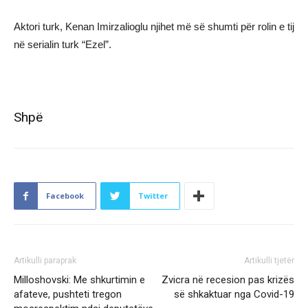
Aktori turk, Kenan Imirzalioglu njihet më së shumti për rolin e tij
në serialin turk “Ezel”.
Shpë
Facebook
Twitter
Artikulli paraprak
Artikulli tjetër
Milloshovski: Me shkurtimin e
Zvicra në recesion pas krizës
afateve, pushteti tregon
së shkaktuar nga Covid-19