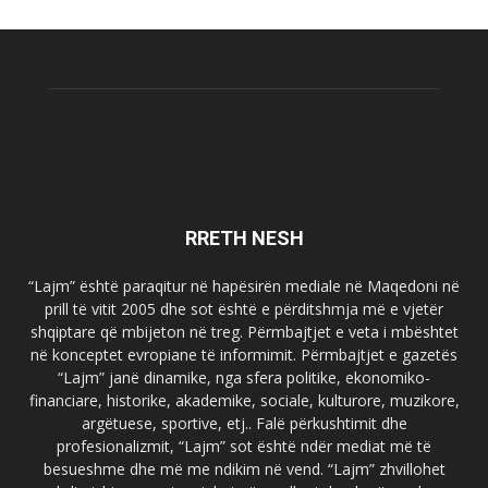
RRETH NESH
“Lajm” është paraqitur në hapësirën mediale në Maqedoni në
prill të vitit 2005 dhe sot është e përditshmja më e vjetër
shqiptare që mbijeton në treg. Përmbajtjet e veta i mbështet
në konceptet evropiane të informimit. Përmbajtjet e gazetës
“Lajm” janë dinamike, nga sfera politike, ekonomiko-
financiare, historike, akademike, sociale, kulturore, muzikore,
argëtuese, sportive, etj.. Falë përkushtimit dhe
profesionalizmit, “Lajm” sot është ndër mediat më të
besueshme dhe më me ndikim në vend. “Lajm” zhvillohet