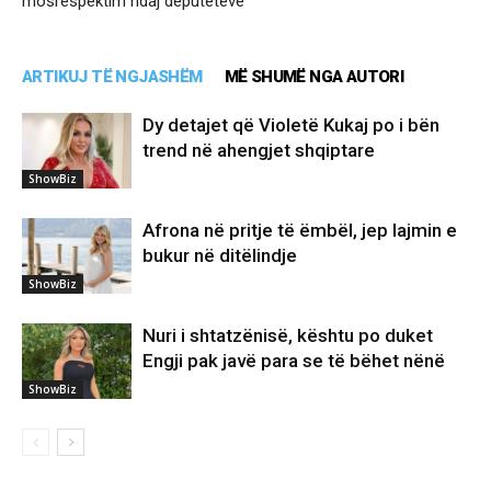
mosrespektim ndaj deputetëve
ARTIKUJ TË NGJASHËM
MË SHUMË NGA AUTORI
Dy detajet që Violetë Kukaj po i bën
trend në ahengjet shqiptare
ShowBiz
Afrona në pritje të ëmbël, jep lajmin e
bukur në ditëlindje
ShowBiz
Nuri i shtatzënisë, kështu po duket
Engji pak javë para se të bëhet nënë
ShowBiz