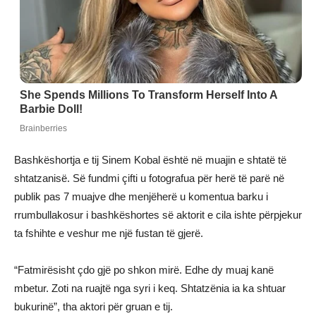
Bashkëshortja e tij Sinem Kobal është në muajin e shtatë të
shtatzanisë. Së fundmi çifti u fotografua për herë të parë në
publik pas 7 muajve dhe menjëherë u komentua barku i
rrumbullakosur i bashkëshortes së aktorit e cila ishte përpjekur
ta fshihte e veshur me një fustan të gjerë.
“Fatmirësisht çdo gjë po shkon mirë. Edhe dy muaj kanë
mbetur. Zoti na ruajtë nga syri i keq. Shtatzënia ia ka shtuar
bukurinë”, tha aktori për gruan e tij.