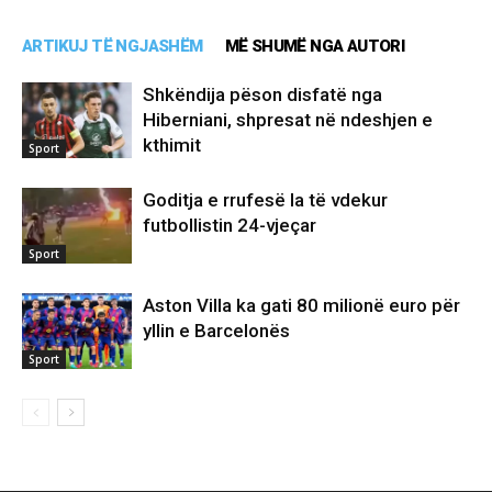
ARTIKUJ TË NGJASHËM
MË SHUMË NGA AUTORI
Shkëndija pëson disfatë nga
Hiberniani, shpresat në ndeshjen e
kthimit
Sport
Goditja e rrufesë la të vdekur
futbollistin 24-vjeçar
Sport
Aston Villa ka gati 80 milionë euro për
yllin e Barcelonës
Sport