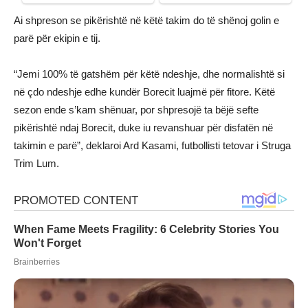
Ai shpreson se pikërishtë në këtë takim do të shënoj golin e
parë për ekipin e tij.
“Jemi 100% të gatshëm për këtë ndeshje, dhe normalishtë si
në çdo ndeshje edhe kundër Borecit luajmë për fitore. Këtë
sezon ende s’kam shënuar, por shpresojë ta bëjë sefte
pikërishtë ndaj Borecit, duke iu revanshuar për disfatën në
takimin e parë”, deklaroi Ard Kasami, futbollisti tetovar i Struga
Trim Lum.