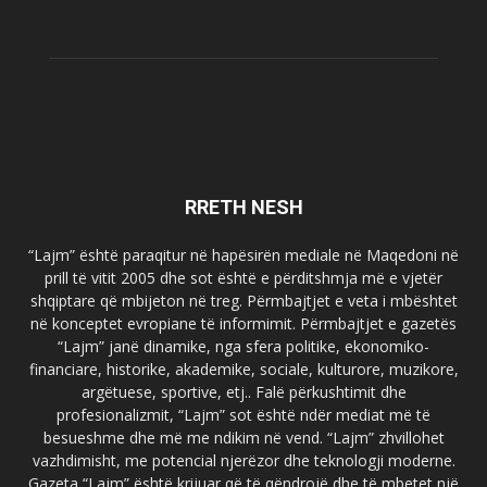
RRETH NESH
“Lajm” është paraqitur në hapësirën mediale në Maqedoni në
prill të vitit 2005 dhe sot është e përditshmja më e vjetër
shqiptare që mbijeton në treg. Përmbajtjet e veta i mbështet
në konceptet evropiane të informimit. Përmbajtjet e gazetës
“Lajm” janë dinamike, nga sfera politike, ekonomiko-
financiare, historike, akademike, sociale, kulturore, muzikore,
argëtuese, sportive, etj.. Falë përkushtimit dhe
profesionalizmit, “Lajm” sot është ndër mediat më të
besueshme dhe më me ndikim në vend. “Lajm” zhvillohet
vazhdimisht, me potencial njerëzor dhe teknologji moderne.
Gazeta “Lajm” është krijuar që të qëndrojë dhe të mbetet një