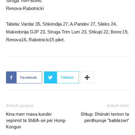
Struga Trim-Borec
Renova-Rabotnicki
Tabela: Vardar 35, Shkëndija 27, A.Pandev 27, Sileks 24,
Makedonija GJP 23, Struga Trim Lum 23, Shkupi 22, Borec19,
Renova16, Rabotnicki15 pikë.
Facebook
Twitter
Artikulli paraprak
Artikulli tjetër
Kina merr masa kundër
Shkup: Dhëndri tenton ta
veprimit të ShBA-së për Hong-
përdhunojë “balldëzen”
Kongun