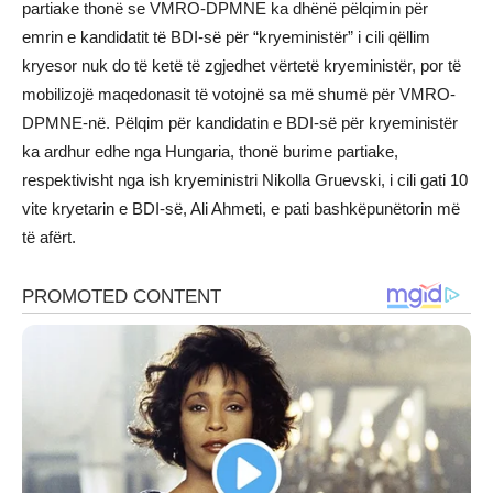
partiake thonë se VMRO-DPMNE ka dhënë pëlqimin për
emrin e kandidatit të BDI-së për “kryeministër” i cili qëllim
kryesor nuk do të ketë të zgjedhet vërtetë kryeministër, por të
mobilizojë maqedonasit të votojnë sa më shumë për VMRO-
DPMNE-në. Pëlqim për kandidatin e BDI-së për kryeministër
ka ardhur edhe nga Hungaria, thonë burime partiake,
respektivisht nga ish kryeministri Nikolla Gruevski, i cili gati 10
vite kryetarin e BDI-së, Ali Ahmeti, e pati bashkëpunëtorin më
të afërt.