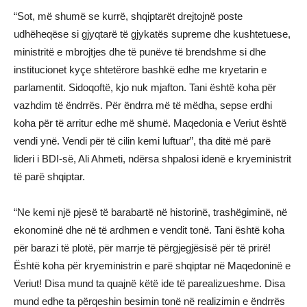
“Sot, më shumë se kurrë, shqiptarët drejtojnë poste
udhëheqëse si gjyqtarë të gjykatës supreme dhe kushtetuese,
ministritë e mbrojtjes dhe të punëve të brendshme si dhe
institucionet kyçe shtetërore bashkë edhe me kryetarin e
parlamentit. Sidoqoftë, kjo nuk mjafton. Tani është koha për
vazhdim të ëndrrës. Për ëndrra më të mëdha, sepse erdhi
koha për të arritur edhe më shumë. Maqedonia e Veriut është
vendi ynë. Vendi për të cilin kemi luftuar”, tha ditë më parë
lideri i BDI-së, Ali Ahmeti, ndërsa shpalosi idenë e kryeministrit
të parë shqiptar.
“Ne kemi një pjesë të barabartë në historinë, trashëgiminë, në
ekonominë dhe në të ardhmen e vendit tonë. Tani është koha
për barazi të plotë, për marrje të përgjegjësisë për të prirë!
Është koha për kryeministrin e parë shqiptar në Maqedoninë e
Veriut! Disa mund ta quajnë këtë ide të parealizueshme. Disa
mund edhe ta përqeshin besimin tonë në realizimin e ëndrrës