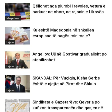
Qëllohet nga plumbi i revoles, vetura e
parkuar në oborr, në rajonin e Likovës
Maqedoni
Ku është Maqedonia në shkallën
evropiane të pagës minimale?
Lajme
Angellov: Uji në Gostivar gradualisht po
stabilizohet
Lajme
SKANDAL: Për Vuçiqin, Kisha Serbe
është e njëjtë në Pirot dhe Shkup
Lajme
Sindikata e Gazetarëve: Qeveria po
kufizon transparencën dhe qasjen në