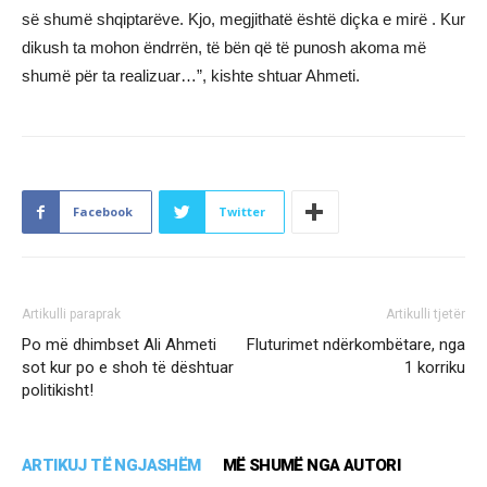
së shumë shqiptarëve. Kjo, megjithatë është diçka e mirë . Kur
dikush ta mohon ëndrrën, të bën që të punosh akoma më
shumë për ta realizuar…”, kishte shtuar Ahmeti.
Facebook
Twitter
Artikulli paraprak
Artikulli tjetër
Po më dhimbset Ali Ahmeti
Fluturimet ndërkombëtare, nga
sot kur po e shoh të dështuar
1 korriku
politikisht!
ARTIKUJ TË NGJASHËM
MË SHUMË NGA AUTORI