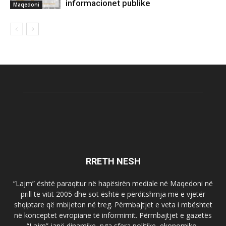
informacionet publike
Maqedoni
RRETH NESH
“Lajm” është paraqitur në hapësirën mediale në Maqedoni në
prill të vitit 2005 dhe sot është e përditshmja më e vjetër
shqiptare që mbijeton në treg. Përmbajtjet e veta i mbështet
në konceptet evropiane të informimit. Përmbajtjet e gazetës
“Lajm” janë dinamike, nga sfera politike, ekonomiko-