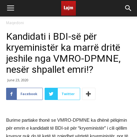
Maqedoni
Kandidati i BDI-së për
kryeministër ka marrë dritë
jeshile nga VMRO-DPMNE,
nesër shpallet emri!?
June 23, 2020
Facebook
Twitter
Burime partiake thonë se VMRO-DPMNE ka dhënë pëlqimin
për emrin e kandidatit të BDI-së për “kryeministër” i cili qëllim
kryesor nuk do të ketë të zgjedhet vërtetë kryeministër, por të