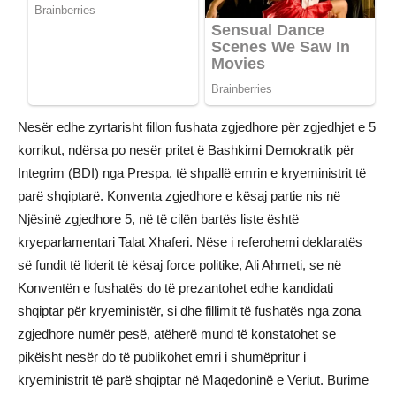
Nesër edhe zyrtarisht fillon fushata zgjedhore për zgjedhjet e 5
korrikut, ndërsa po nesër pritet ë Bashkimi Demokratik për
Integrim (BDI) nga Prespa, të shpallë emrin e kryeministrit të
parë shqiptarë. Konventa zgjedhore e kësaj partie nis në
Njësinë zgjedhore 5, në të cilën bartës liste është
kryeparlamentari Talat Xhaferi. Nëse i referohemi deklaratës
së fundit të liderit të kësaj force politike, Ali Ahmeti, se në
Konventën e fushatës do të prezantohet edhe kandidati
shqiptar për kryeministër, si dhe fillimit të fushatës nga zona
zgjedhore numër pesë, atëherë mund të konstatohet se
pikëisht nesër do të publikohet emri i shumëpritur i
kryeministrit të parë shqiptar në Maqedoninë e Veriut. Burime