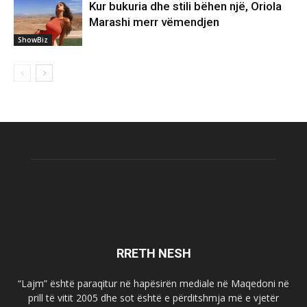
Kur bukuria dhe stili bëhen një, Oriola
Marashi merr vëmendjen
ShowBiz
RRETH NESH
“Lajm” është paraqitur në hapësirën mediale në Maqedoni në
prill të vitit 2005 dhe sot është e përditshmja më e vjetër