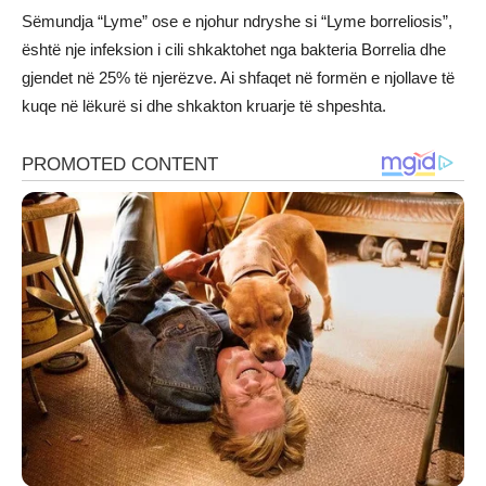
Sëmundja “Lyme” ose e njohur ndryshe si “Lyme borreliosis”,
është nje infeksion i cili shkaktohet nga bakteria Borrelia dhe
gjendet në 25% të njerëzve. Ai shfaqet në formën e njollave të
kuqe në lëkurë si dhe shkakton kruarje të shpeshta.