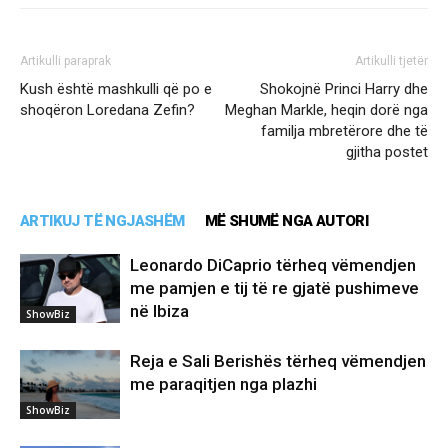
Artikulli paraprak
Artikulli tjetër
Kush është mashkulli që po e
Shokojnë Princi Harry dhe
shoqëron Loredana Zefin?
Meghan Markle, heqin dorë nga
familja mbretërore dhe të
gjitha postet
ARTIKUJ TË NGJASHËM
MË SHUMË NGA AUTORI
Leonardo DiCaprio tërheq vëmendjen
me pamjen e tij të re gjatë pushimeve
në Ibiza
ShowBiz
Reja e Sali Berishës tërheq vëmendjen
me paraqitjen nga plazhi
ShowBiz