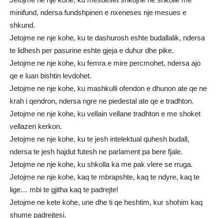
minifund, ndersa fundshpinen e nxeneses nje mesues e
shkund.
Jetojme ne nje kohe, ku te dashurosh eshte budallalik, ndersa
te lidhesh per pasurine eshte gjeja e duhur dhe pike.
Jetojme ne nje kohe, ku femra e mire percmohet, ndersa ajo
qe e luan bishtin levdohet.
Jetojme ne nje kohe, ku mashkulli ofendon e dhunon ate qe ne
krah i qendron, ndersa ngre ne piedestal ate qe e tradhton.
Jetojme ne nje kohe, ku vellain vellane tradhton e me shoket
vellazeri kerkon.
Jetojme ne nje kohe, ku te jesh intelektual quhesh budall,
ndersa te jesh hajdut futesh ne parlament pa bere fjale.
Jetojme ne nje kohe, ku shkolla ka me pak vlere se rruga.
Jetojme ne nje kohe, kaq te mbrapshte, kaq te ndyre, kaq te
lige… mbi te gjitha kaq te padrejte!
Jetojme ne kete kohe, une dhe ti qe heshtim, kur shohim kaq
shume padrejtesi.