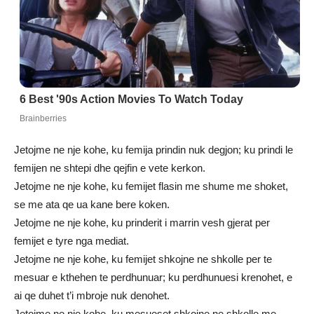
Jetojme ne nje kohe, ku femija prindin nuk degjon; ku prindi le
femijen ne shtepi dhe qejfin e vete kerkon.
Jetojme ne nje kohe, ku femijet flasin me shume me shoket,
se me ata qe ua kane bere koken.
Jetojme ne nje kohe, ku prinderit i marrin vesh gjerat per
femijet e tyre nga mediat.
Jetojme ne nje kohe, ku femijet shkojne ne shkolle per te
mesuar e kthehen te perdhunuar; ku perdhunuesi krenohet, e
ai qe duhet t’i mbroje nuk denohet.
Jetojme ne nje kohe, ku mesueset shkojne ne shkolle me