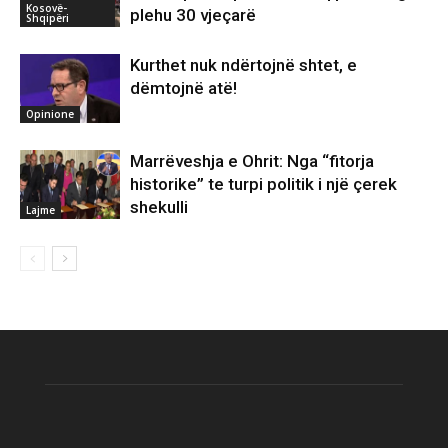
Kosovë-
plehu 30 vjeçarë
Shqipëri
Kurthet nuk ndërtojnë shtet, e
dëmtojnë atë!
Opinione
Marrëveshja e Ohrit: Nga “fitorja
historike” te turpi politik i një çerek
shekulli
Lajme