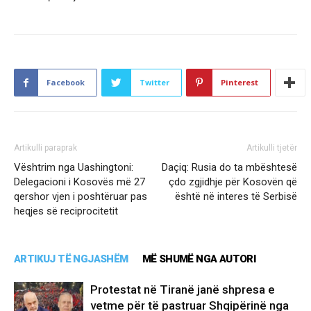
Facebook
Twitter
Pinterest
Artikulli paraprak
Artikulli tjetër
Vështrim nga Uashingtoni:
Daçiq: Rusia do ta mbështesë
Delegacioni i Kosovës më 27
çdo zgjidhje për Kosovën që
qershor vjen i poshtëruar pas
është në interes të Serbisë
heqjes së reciprocitetit
ARTIKUJ TË NGJASHËM
MË SHUMË NGA AUTORI
Protestat në Tiranë janë shpresa e
vetme për të pastruar Shqipërinë nga