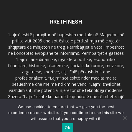
RRETH NESH
“Lajm” është paraqitur në hapësirën mediale në Maqedoni në
prill të vitit 2005 dhe sot është e përditshmja më e vjetër
shqiptare që mbijeton në treg. Përmbajtjet e veta i mbështet
në konceptet evropiane të informimit. Përmbajtjet e gazetës
“Lajm” janë dinamike, nga sfera politike, ekonomiko-
financiare, historike, akademike, sociale, kulturore, muzikore,
argëtuese, sportive, etj.. Falë përkushtimit dhe
profesionalizmit, “Lajm” sot është ndër mediat më të
besueshme dhe më me ndikim në vend. “Lajm” zhvillohet
vazhdimisht, me potencial njerëzor dhe teknologji moderne.
Gazeta “Lajm” është krijuar që të qëndrojë dhe të mbetet një
emër i dallueshëm në hapësirat ballkanike dhe evropiane. Ueb
We use cookies to ensure that we give you the best
faqja zyrtare e gazetës “Lajm”, www.lajmpress.org është një
experience on our website. If you continue to use this site we
ndër portalet më të njohur në Maqedoni.
will assume that you are happy with it.
Na kontakto:
lajm.sk@gmail.com
Ok