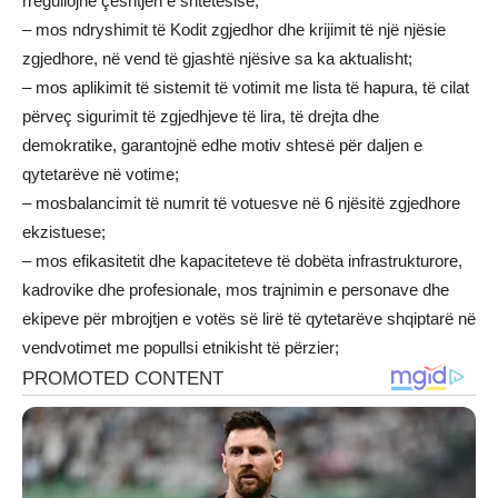
rregullojnë çështjen e shtetësisë;
– mos ndryshimit të Kodit zgjedhor dhe krijimit të një njësie
zgjedhore, në vend të gjashtë njësive sa ka aktualisht;
– mos aplikimit të sistemit të votimit me lista të hapura, të cilat
përveç sigurimit të zgjedhjeve të lira, të drejta dhe
demokratike, garantojnë edhe motiv shtesë për daljen e
qytetarëve në votime;
– mosbalancimit të numrit të votuesve në 6 njësitë zgjedhore
ekzistuese;
– mos efikasitetit dhe kapaciteteve të dobëta infrastrukturore,
kadrovike dhe profesionale, mos trajnimin e personave dhe
ekipeve për mbrojtjen e votës së lirë të qytetarëve shqiptarë në
vendvotimet me popullsi etnikisht të përzier;