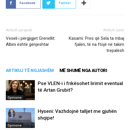
Facebook
Twitter
Artikulli paraprak
Artikulli tjetër
Veseli i përgjigjet Grenellit:
Kasami: Pres që Sela ta mbaj
Albini është gënjeshtar
fjalën, të na ftojë në takim
trepalësh
ARTIKUJ TË NGJASHËM
MË SHUMË NGA AUTORI
Pse VLEN-i i frikësohet lirimit eventual
të Artan Grubit?
Opinione
Hyseni: Vazhdojnë talljet me gjuhën
shqipe!
Opinione