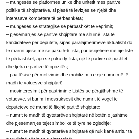
– mungesës së platformës unike dhe unitetit mes partive
politike të shqiptarëve, si pjesë të lëvizjes së njëjtë dhe
interesave kombëtare të përbashkëta;
– mungesës së strategjisë së përbashkët të veprimit;
– pjesëmarrjes së partive shqiptare me shumë lista të
kandidatëve për deputetë, sipas paralajmërimeve aktualisht do
të marrin pjesë me së paku 5-6 lista, por asnjëherë me një listë
të përbashkët, apo së paku dy lista, një të partive në pushtet
dhe tjetra e partive të opozitës;
– paaftësisë për motivimin dhe mobilizimin e një numri më të
madh të votuesve shqiptarë;
– mosinteresimit për pastrimin e Listës së përgjithshme të
votuesve, si burim i mossuksesit dhe numrit të vogël të
deputetëve që mund të fitojnë partitë shqiptare;
– numrit të madh të qytetarëve shqiptarë në botën e jashtme
dhe pjesëmarrjes tejet simbolike të tyre në zgjedhje;
– numrit të madh të qytetarëve shqiptarë që nuk kanë arritur ta