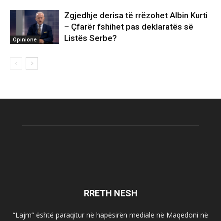
Zgjedhje derisa të rrëzohet Albin Kurti
– Çfarër fshihet pas deklaratës së
Listës Serbe?
Opinione
RRETH NESH
“Lajm” është paraqitur në hapësirën mediale në Maqedoni në