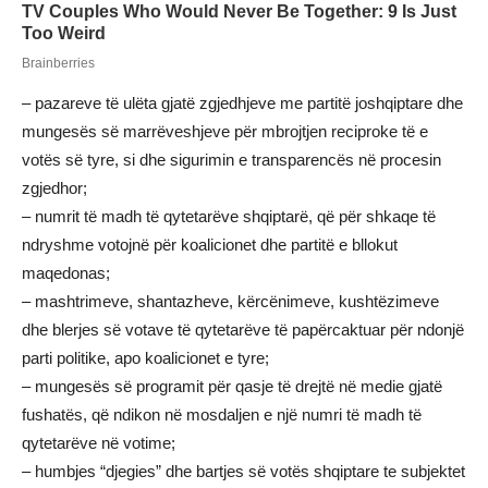
– pazareve të ulëta gjatë zgjedhjeve me partitë joshqiptare dhe
mungesës së marrëveshjeve për mbrojtjen reciproke të e
votës së tyre, si dhe sigurimin e transparencës në procesin
zgjedhor;
– numrit të madh të qytetarëve shqiptarë, që për shkaqe të
ndryshme votojnë për koalicionet dhe partitë e bllokut
maqedonas;
– mashtrimeve, shantazheve, kërcënimeve, kushtëzimeve
dhe blerjes së votave të qytetarëve të papërcaktuar për ndonjë
parti politike, apo koalicionet e tyre;
– mungesës së programit për qasje të drejtë në medie gjatë
fushatës, që ndikon në mosdaljen e një numri të madh të
qytetarëve në votime;
– humbjes “djegies” dhe bartjes së votës shqiptare te subjektet