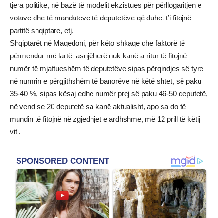
tjera politike, në bazë të modelit ekzistues për përllogaritjen e
votave dhe të mandateve të deputetëve që duhet t’i fitojnë
partitë shqiptare, etj.
Shqiptarët në Maqedoni, për këto shkaqe dhe faktorë të
përmendur më lartë, asnjëherë nuk kanë arritur të fitojnë
numër të mjaftueshëm të deputetëve sipas përqindjes së tyre
në numrin e përgjithshëm të banorëve në këtë shtet, së paku
35-40 %, sipas kësaj edhe numër prej së paku 46-50 deputetë,
në vend se 20 deputetë sa kanë aktualisht, apo sa do të
mundin të fitojnë në zgjedhjet e ardhshme, më 12 prill të këtij
viti.