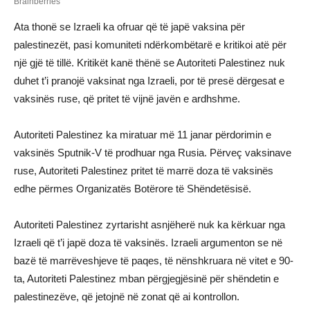
Ata thonë se Izraeli ka ofruar që të japë vaksina për
palestinezët, pasi komuniteti ndërkombëtarë e kritikoi atë për
një gjë të tillë. Kritikët kanë thënë se Autoriteti Palestinez nuk
duhet t’i pranojë vaksinat nga Izraeli, por të presë dërgesat e
vaksinës ruse, që pritet të vijnë javën e ardhshme.
Autoriteti Palestinez ka miratuar më 11 janar përdorimin e
vaksinës Sputnik-V të prodhuar nga Rusia. Përveç vaksinave
ruse, Autoriteti Palestinez pritet të marrë doza të vaksinës
edhe përmes Organizatës Botërore të Shëndetësisë.
Autoriteti Palestinez zyrtarisht asnjëherë nuk ka kërkuar nga
Izraeli që t’i japë doza të vaksinës. Izraeli argumenton se në
bazë të marrëveshjeve të paqes, të nënshkruara në vitet e 90-
ta, Autoriteti Palestinez mban përgjegjësinë për shëndetin e
palestinezëve, që jetojnë në zonat që ai kontrollon.