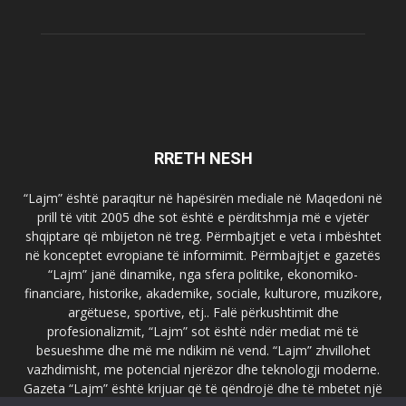
RRETH NESH
“Lajm” është paraqitur në hapësirën mediale në Maqedoni në
prill të vitit 2005 dhe sot është e përditshmja më e vjetër
shqiptare që mbijeton në treg. Përmbajtjet e veta i mbështet
në konceptet evropiane të informimit. Përmbajtjet e gazetës
“Lajm” janë dinamike, nga sfera politike, ekonomiko-
financiare, historike, akademike, sociale, kulturore, muzikore,
argëtuese, sportive, etj.. Falë përkushtimit dhe
profesionalizmit, “Lajm” sot është ndër mediat më të
besueshme dhe më me ndikim në vend. “Lajm” zhvillohet
vazhdimisht, me potencial njerëzor dhe teknologji moderne.
Gazeta “Lajm” është krijuar që të qëndrojë dhe të mbetet një