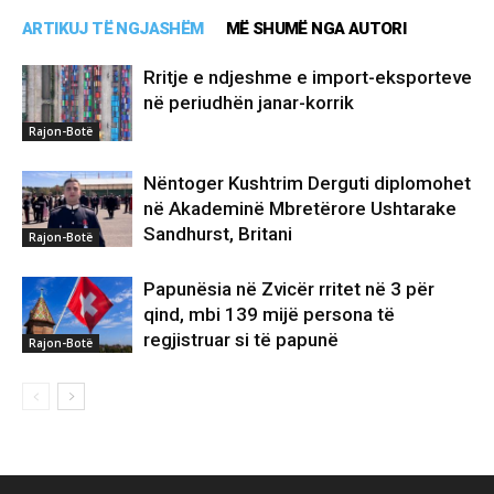
ARTIKUJ TË NGJASHËM
MË SHUMË NGA AUTORI
Rritje e ndjeshme e import-eksporteve
në periudhën janar-korrik
Rajon-Botë
Nëntoger Kushtrim Derguti diplomohet
në Akademinë Mbretërore Ushtarake
Sandhurst, Britani
Rajon-Botë
Papunësia në Zvicër rritet në 3 për
qind, mbi 139 mijë persona të
regjistruar si të papunë
Rajon-Botë