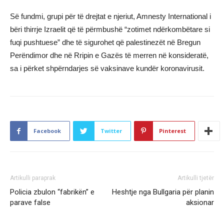
Së fundmi, grupi për të drejtat e njeriut, Amnesty International i
bëri thirrje Izraelit që të përmbushë “zotimet ndërkombëtare si
fuqi pushtuese” dhe të sigurohet që palestinezët në Bregun
Perëndimor dhe në Rripin e Gazës të merren në konsideratë,
sa i përket shpërndarjes së vaksinave kundër koronavirusit.
Facebook
Twitter
Pinterest
Artikulli paraprak
Artikulli tjetër
Policia zbulon “fabrikën” e
Heshtje nga Bullgaria për planin
parave false
aksionar