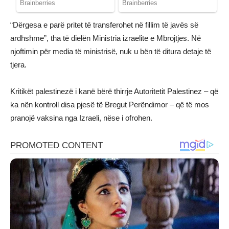
“Dërgesa e parë pritet të transferohet në fillim të javës së
ardhshme”, tha të dielën Ministria izraelite e Mbrojtjes. Në
njoftimin për media të ministrisë, nuk u bën të ditura detaje të
tjera.
Kritikët palestinezë i kanë bërë thirrje Autoritetit Palestinez – që
ka nën kontroll disa pjesë të Bregut Perëndimor – që të mos
pranojë vaksina nga Izraeli, nëse i ofrohen.