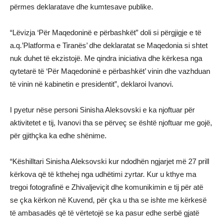
përmes deklaratave dhe kumtesave publike.
“Lëvizja ‘Për Maqedoninë e përbashkët” doli si përgjigje e të
a.q.’Platforma e Tiranës’ dhe deklaratat se Maqedonia si shtet
nuk duhet të ekzistojë. Me qindra iniciativa dhe kërkesa nga
qytetarë të ‘Për Maqedoninë e përbashkët’ vinin dhe vazhduan
të vinin në kabinetin e presidentit”, deklaroi Ivanovi.
I pyetur nëse personi Sinisha Aleksovski e ka njoftuar për
aktivitetet e tij, Ivanovi tha se përveç se është njoftuar me gojë,
për gjithçka ka edhe shënime.
“Këshilltari Sinisha Aleksovski kur ndodhën ngjarjet më 27 prill
kërkova që të kthehej nga udhëtimi zyrtar. Kur u kthye ma
tregoi fotografinë e Zhivaljeviçit dhe komunikimin e tij për atë
se çka kërkon në Kuvend, për çka u tha se ishte me kërkesë
të ambasadës që të vërtetojë se ka pasur edhe serbë gjatë