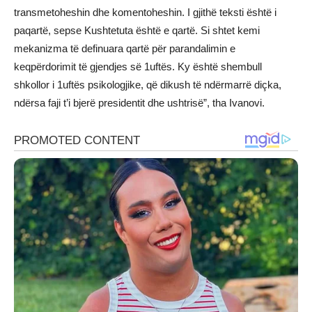
transmetoheshin dhe komentoheshin. I gjithë teksti është i
paqartë, sepse Kushtetuta është e qartë. Si shtet kemi
mekanizma të definuara qartë për parandalimin e
keqpërdorimit të gjendjes së 1uftës. Ky është shembull
shkollor i 1uftës psikologjike, që dikush të ndërmarrë diçka,
ndërsa faji t’i bjerë presidentit dhe ushtrisë”, tha Ivanovi.