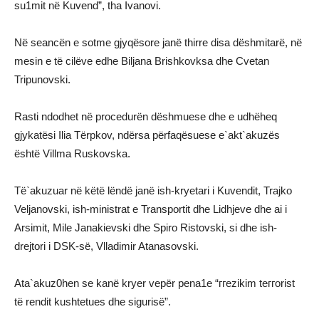
su1mit në Kuvend”, tha Ivanovi.
Në seancën e sotme gjyqësore janë thirre disa dëshmitarë, në
mesin e të cilëve edhe Biljana Brishkovksa dhe Cvetan
Tripunovski.
Rasti ndodhet në procedurën dëshmuese dhe e udhëheq
gjykatësi Ilia Tërpkov, ndërsa përfaqësuese e`akt`аkuzës
është Villma Ruskovska.
Të`akuzuar në këtë lëndë janë ish-kryetari i Kuvendit, Trajko
Veljanovski, ish-ministrat e Transportit dhe Lidhjeve dhe ai i
Arsimit, Mile Janakievski dhe Spiro Ristovski, si dhe ish-
drejtori i DSK-së, Vlladimir Atanasovski.
Ata`akuz0hen se kanë kryer vepër реna1e “ггezikim teггorist
të rendit kushtetues dhe sigurisë”.