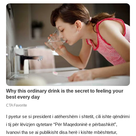
I pyetur se si president i atëhershëm i shtetit, cili ishte qëndrimi
i tij për lëvizjen qytetare “Për Maqedoninë e përbashkët”,
Ivanovi tha se ai publikisht disa herë i kishte mbështetur,