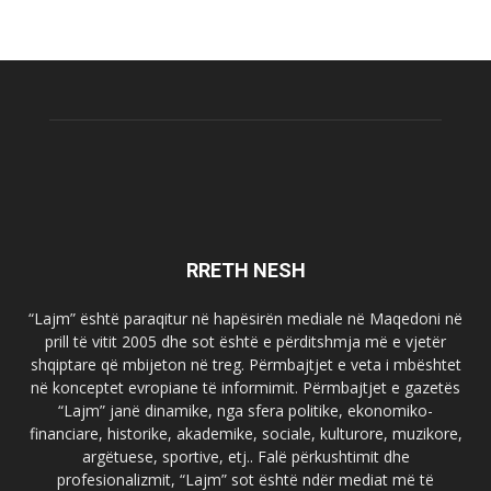
RRETH NESH
“Lajm” është paraqitur në hapësirën mediale në Maqedoni në
prill të vitit 2005 dhe sot është e përditshmja më e vjetër
shqiptare që mbijeton në treg. Përmbajtjet e veta i mbështet
në konceptet evropiane të informimit. Përmbajtjet e gazetës
“Lajm” janë dinamike, nga sfera politike, ekonomiko-
financiare, historike, akademike, sociale, kulturore, muzikore,
argëtuese, sportive, etj.. Falë përkushtimit dhe
profesionalizmit, “Lajm” sot është ndër mediat më të