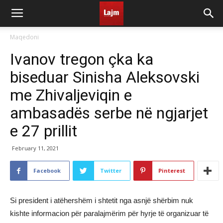
Maqedoni
Ivanov tregon çka ka
biseduar Sinisha Aleksovski
me Zhivaljeviqin e
ambasadës serbe në ngjarjet
e 27 prillit
February 11, 2021
Facebook
Twitter
Pinterest
Si president i atëhershëm i shtetit nga asnjë shërbim nuk
kishte informacion për paralajmërim për hyrje të organizuar të