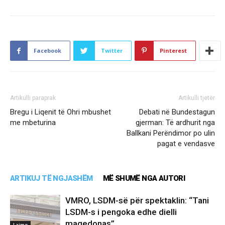
Facebook
Twitter
Pinterest
Artikulli paraprak
Artikulli tjetër
Bregu i Liqenit të Ohri mbushet
Debati në Bundestagun
me mbeturina
gjerman: Të ardhurit nga
Ballkani Perëndimor po ulin
pagat e vendasve
ARTIKUJ TË NGJASHËM
MË SHUMË NGA AUTORI
VMRO, LSDM-së për spektaklin: “Tani
LSDM-s i pengoka edhe dielli
maqedonas”
Lajme