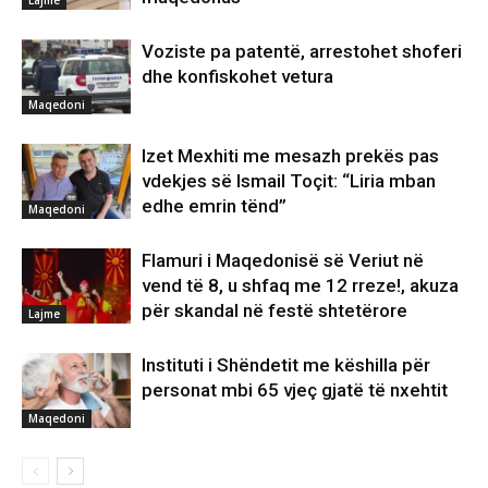
Voziste pa patentë, arrestohet shoferi
dhe konfiskohet vetura
Maqedoni
Izet Mexhiti me mesazh prekës pas
vdekjes së Ismail Toçit: “Liria mban
edhe emrin tënd”
Maqedoni
Flamuri i Maqedonisë së Veriut në
vend të 8, u shfaq me 12 rreze!, akuza
për skandal në festë shtetërore
Lajme
Instituti i Shëndetit me këshilla për
personat mbi 65 vjeç gjatë të nxehtit
Maqedoni