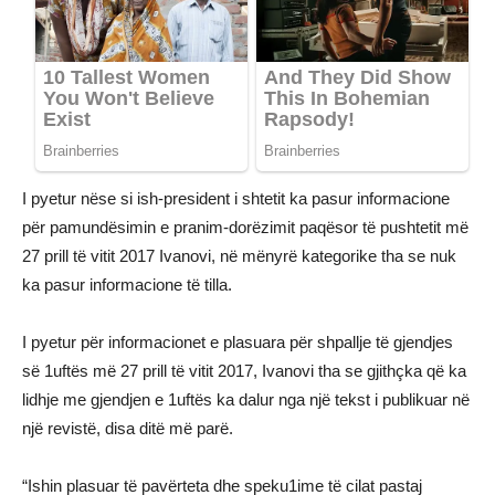
I pyetur nëse si ish-president i shtetit ka pasur informacione
për pamundësimin e pranim-dorëzimit paqësor të pushtetit më
27 prill të vitit 2017 Ivanovi, në mënyrë kategorike tha se nuk
ka pasur informacione të tilla.
I pyetur për informacionet e plasuara për shpallje të gjendjes
së 1uftës më 27 prill të vitit 2017, Ivanovi tha se gjithçka që ka
lidhje me gjendjen e 1uftës ka dalur nga një tekst i publikuar në
një revistë, disa ditë më parë.
“Ishin plasuar të pavërteta dhe ѕрeku1ime të cilat pastaj