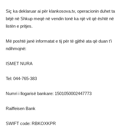
Siç ka deklaruar ai për klankosova.tv, operacionin duhet ta
bëjë në Shkup meqë në vendin tonë ka një vit që është në
listën e pritjes.
Më poshtë janë informatat e tij për të gjithë ata që duan t’i
ndihmojnë:
ISMET NURA
Tel: 044-765-383
Numri i llogarisë bankare: 1501050002447773
Raiffeisen Bank
SWIFT code: RBKOXKPR