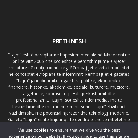
RRETH NESH
“Lajm” është paraqitur në hapësirën mediale në Maqedoni në
prill të vitit 2005 dhe sot është e përditshmja më e vjetër
shqiptare që mbijeton në treg. Përmbajtjet e veta i mbështet
në konceptet evropiane të informimit. Përmbajtjet e gazetës
“Lajm” janë dinamike, nga sfera politike, ekonomiko-
financiare, historike, akademike, sociale, kulturore, muzikore,
argëtuese, sportive, etj.. Falë përkushtimit dhe
profesionalizmit, “Lajm” sot është ndër mediat më të
besueshme dhe më me ndikim në vend. “Lajm” zhvillohet
vazhdimisht, me potencial njerëzor dhe teknologji moderne.
Gazeta “Lajm” është krijuar që të qëndrojë dhe të mbetet një
emër i dallueshëm në hapësirat ballkanike dhe evropiane. Ueb
We use cookies to ensure that we give you the best
faqja zyrtare e gazetës “Lajm”, www.lajmpress.org është një
experience on our website. If you continue to use this site we