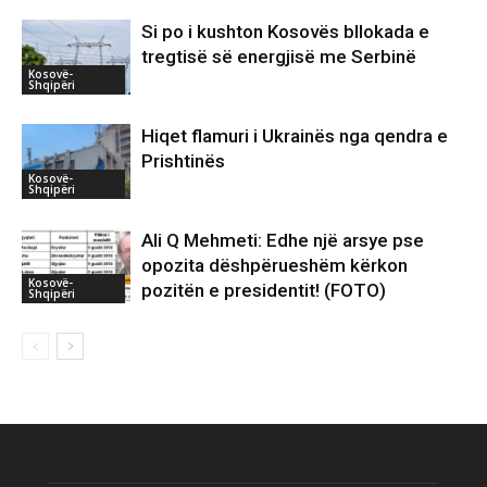
Si po i kushton Kosovës bllokada e
tregtisë së energjisë me Serbinë
Kosovë-
Shqipëri
Hiqet flamuri i Ukrainës nga qendra e
Prishtinës
Kosovë-
Shqipëri
Ali Q Mehmeti: Edhe një arsye pse
opozita dëshpërueshëm kërkon
Kosovë-
pozitën e presidentit! (FOTO)
Shqipëri