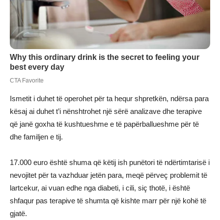
Ismetit i duhet të operohet për ta hequr shpretkën, ndërsa para
kësaj ai duhet t’i nënshtrohet një sërë analizave dhe terapive
që janë goxha të kushtueshme e të papërballueshme për të
dhe familjen e tij.
17.000 euro është shuma që këtij ish punëtori të ndërtimtarisë i
nevojitet për ta vazhduar jetën para, meqë përveç problemit të
lartcekur, ai vuan edhe nga diabeti, i cili, siç thotë, i është
shfaqur pas terapive të shumta që kishte marr për një kohë të
gjatë.