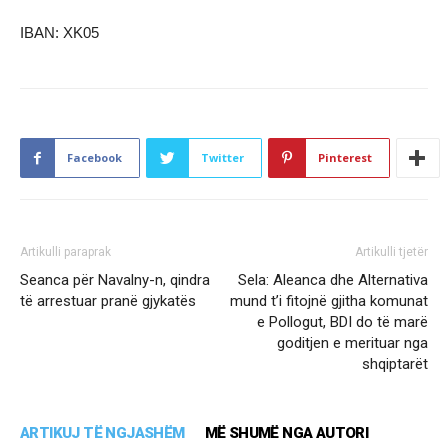
IBAN: XK05
Facebook
Twitter
Pinterest
Artikulli paraprak
Artikulli tjetër
Seanca për Navalny-n, qindra
Sela: Aleanca dhe Alternativa
të arrestuar pranë gjykatës
mund t’i fitojnë gjitha komunat
e Pollogut, BDI do të marë
goditjen e merituar nga
shqiptarët
ARTIKUJ TË NGJASHËM
MË SHUMË NGA AUTORI