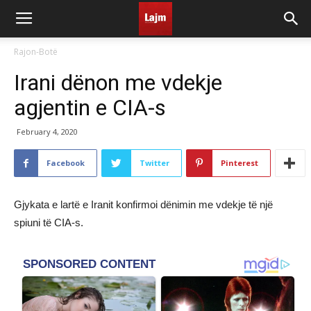
Rajon-Botë
Irani dënon me vdekje
agjentin e CIA-s
February 4, 2020
Facebook
Twitter
Pinterest
Gjykata e lartë e Iranit konfirmoi dënimin me vdekje të një
spiuni të CIA-s.