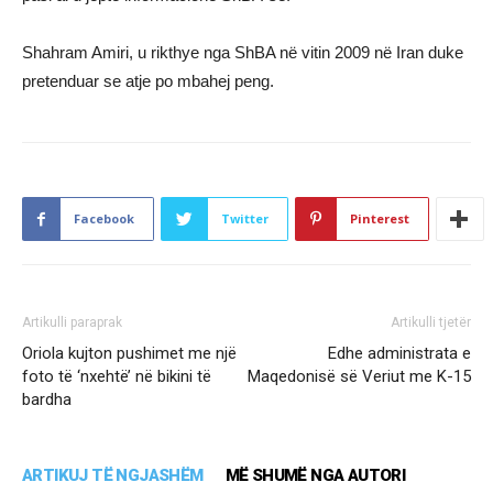
Shahram Amiri, u rikthye nga ShBA në vitin 2009 në Iran duke
pretenduar se atje po mbahej peng.
Facebook
Twitter
Pinterest
Artikulli paraprak
Artikulli tjetër
Oriola kujton pushimet me një
Edhe administrata e
foto të ‘nxehtë’ në bikini të
Maqedonisë së Veriut me K-15
bardha
ARTIKUJ TË NGJASHËM
MË SHUMË NGA AUTORI