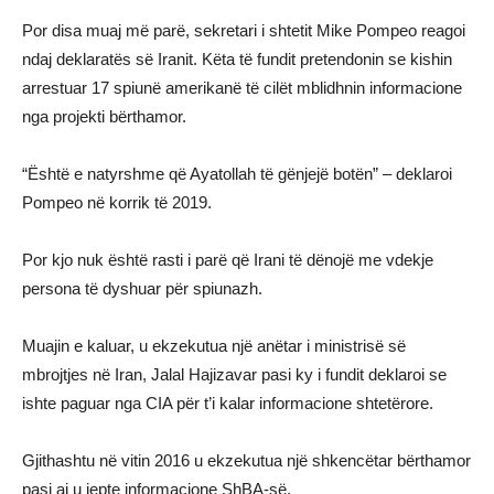
Por disa muaj më parë, sekretari i shtetit Mike Pompeo reagoi
ndaj deklaratës së Iranit. Këta të fundit pretendonin se kishin
arrestuar 17 spiunë amerikanë të cilët mblidhnin informacione
nga projekti bërthamor.
“Është e natyrshme që Ayatollah të gënjejë botën” – deklaroi
Pompeo në korrik të 2019.
Por kjo nuk është rasti i parë që Irani të dënojë me vdekje
persona të dyshuar për spiunazh.
Muajin e kaluar, u ekzekutua një anëtar i ministrisë së
mbrojtjes në Iran, Jalal Hajizavar pasi ky i fundit deklaroi se
ishte paguar nga CIA për t’i kalar informacione shtetërore.
Gjithashtu në vitin 2016 u ekzekutua një shkencëtar bërthamor
pasi ai u jepte informacione ShBA-së.