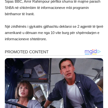
Sipas BBC, Amir Rahimpour përfitoi shuma të majme parash
ShBA në shkëmbim të informacioneve mbi programin
bërthamor të Iranit.
Një zëdhënës i gjykatës gjithashtu deklaroi se 2 agjentë të tjerë
amerikanë u dënuan me nga 10 vite burg për shpërndarjen e
informacioneve shtetërore.