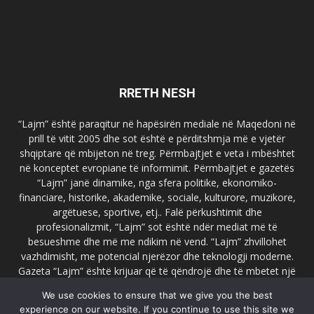
RRETH NESH
“Lajm” është paraqitur në hapësirën mediale në Maqedoni në
prill të vitit 2005 dhe sot është e përditshmja më e vjetër
shqiptare që mbijeton në treg. Përmbajtjet e veta i mbështet
në konceptet evropiane të informimit. Përmbajtjet e gazetës
“Lajm” janë dinamike, nga sfera politike, ekonomiko-
financiare, historike, akademike, sociale, kulturore, muzikore,
argëtuese, sportive, etj.. Falë përkushtimit dhe
profesionalizmit, “Lajm” sot është ndër mediat më të
besueshme dhe më me ndikim në vend. “Lajm” zhvillohet
vazhdimisht, me potencial njerëzor dhe teknologji moderne.
Gazeta “Lajm” është krijuar që të qëndrojë dhe të mbetet një
emër i dallueshëm në hapësirat ballkanike dhe evropiane. Ueb
We use cookies to ensure that we give you the best
faqja zyrtare e gazetës “Lajm”, www.lajmpress.org është një
experience on our website. If you continue to use this site we