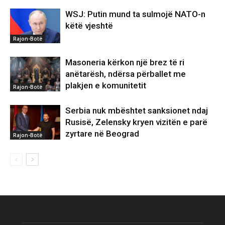
WSJ: Putin mund ta sulmojë NATO-n
këtë vjeshtë
Rajon-Botë
Masoneria kërkon një brez të ri
anëtarësh, ndërsa përballet me
plakjen e komunitetit
Rajon-Botë
Serbia nuk mbështet sanksionet ndaj
Rusisë, Zelensky kryen vizitën e parë
zyrtare në Beograd
Rajon-Botë