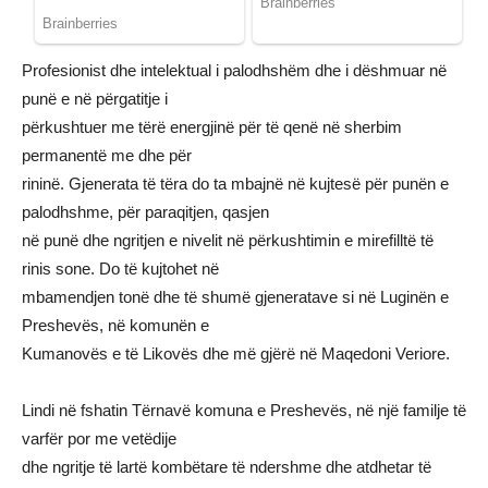
Profesionist dhe intelektual i palodhshëm dhe i dëshmuar në
punë e në përgatitje i
përkushtuer me tërë energjinë për të qenë në sherbim
permanentë me dhe për
rininë. Gjenerata të tëra do ta mbajnë në kujtesë për punën e
palodhshme, për paraqitjen, qasjen
në punë dhe ngritjen e nivelit në përkushtimin e mirefilltë të
rinis sone. Do të kujtohet në
mbamendjen tonë dhe të shumë gjeneratave si në Luginën e
Preshevës, në komunën e
Kumanovës e të Likovës dhe më gjërë në Maqedoni Veriore.
Lindi në fshatin Tërnavë komuna e Preshevës, në një familje të
varfër por me vetëdije
dhe ngritje të lartë kombëtare të ndershme dhe atdhetar të