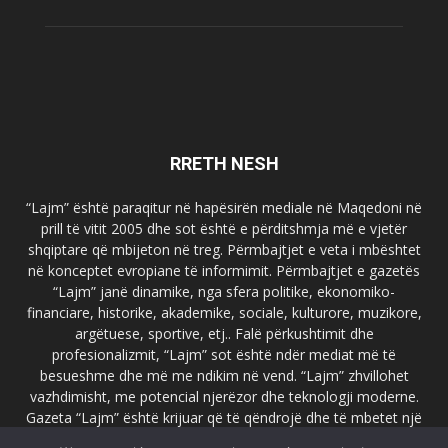
RRETH NESH
“Lajm” është paraqitur në hapësirën mediale në Maqedoni në
prill të vitit 2005 dhe sot është e përditshmja më e vjetër
shqiptare që mbijeton në treg. Përmbajtjet e veta i mbështet
në konceptet evropiane të informimit. Përmbajtjet e gazetës
“Lajm” janë dinamike, nga sfera politike, ekonomiko-
financiare, historike, akademike, sociale, kulturore, muzikore,
argëtuese, sportive, etj.. Falë përkushtimit dhe
profesionalizmit, “Lajm” sot është ndër mediat më të
besueshme dhe më me ndikim në vend. “Lajm” zhvillohet
vazhdimisht, me potencial njerëzor dhe teknologji moderne.
Gazeta “Lajm” është krijuar që të qëndrojë dhe të mbetet një
emër i dallueshëm në hapësirat ballkanike dhe evropiane. Ueb