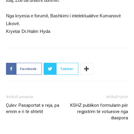
tuaj, Zoti ua dhasht durimin.
Nga kryesia e forumit, Bashkimi i intelektualëve Kumanovë
Likovë.
Kryetar Dr.Halim Hyda
Facebook
Twitter
Artikulli paraprak
Artikulli tjetër
Çulev: Pasaportat e reja, pa
KSHZ publikon formularin për
emrin e ri të shtetit
regjistrim të votuesve nga
diaspora