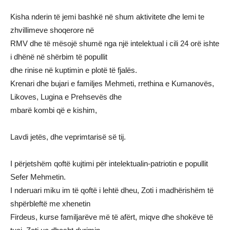
Kisha nderin të jemi bashkë në shum aktivitete dhe lemi te
zhvillimeve shoqerore në
RMV dhe të mësojë shumë nga një intelektual i cili 24 orë ishte
i dhënë në shërbim të popullit
dhe rinise në kuptimin e plotë të fjalës.
Krenari dhe bujari e familjes Mehmeti, rrethina e Kumanovës,
Likoves, Lugina e Prehsevës dhe
mbarë kombi që e kishim,
Lavdi jetës, dhe veprimtarisë së tij.
I përjetshëm qoftë kujtimi për intelektualin-patriotin e popullit
Sefer Mehmetin.
I nderuari miku im të qoftë i lehtë dheu, Zoti i madhërishëm të
shpërbleftë me xhenetin
Firdeus, kurse familjarëve më të afërt, miqve dhe shokëve të