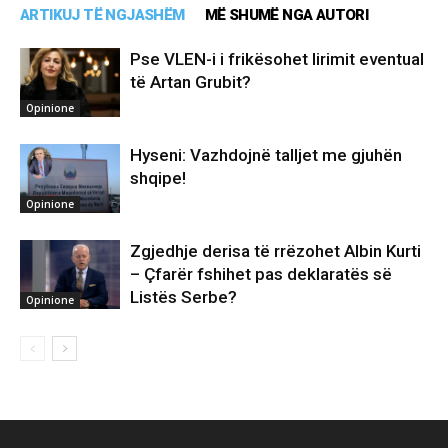
ARTIKUJ TË NGJASHËM
MË SHUMË NGA AUTORI
Pse VLEN-i i frikësohet lirimit eventual
të Artan Grubit?
Opinione
Hyseni: Vazhdojnë talljet me gjuhën
shqipe!
Opinione
Zgjedhje derisa të rrëzohet Albin Kurti
– Çfarër fshihet pas deklaratës së
Listës Serbe?
Opinione