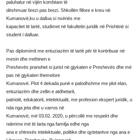
paluhatur në vijën kombtare të
dëshmuar brezi pas brezi. Shkollën fillore e kreu në
Kumanovë,ku u dallua si nxënës me
kapacitet të lartë, studimet në fakultetin juridik në Prishtinë si
student i dalluar.
Pas diplomimit me entuziazëm të lartë për të kontribuar në
mesin dhe rrethinen e
Preshevës pranohet si jurist në gjykaten e Preshevës dhe më
pas në gjykaten themelore
Kumanovë. Plot 4 dekada punë e palodhshme me plot elan,
entuziazëm dhe zellin e atdhetarit,
patriotit, edukatorit, intelektualit, me profesion ekspert juridik, u
nda nga jeta dhe u varros në
Kumanovë, më 03.02. 2020, u përcollë me respekt dhe
nderime më të larta nga familja edhe nga
ana e shtresës intelektuale, politike dhe qytetarëve nga ana e