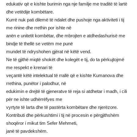
edukativ që e kishte burimin nga nje familje me traditë të lartë
dhe vetëdije kombëtare.
Kurrë nuk pati dilemë të ndalet dhe pushoje nga aktiviteti i tij
me rinine dhe rrethin por ishte në
anën e unitetit kombëtar, dhe mbrojten e atdhedashurisë me
bindje të thellë se vetëm me punë
mundet të ndryshohen gjërat në këtë vend.
Ne të gjithë miqtë shokët dhe kolegët e tij, do ta përkujtojmë
me respekt e krenari të
veçantë këtë intelektual të rrallë që e kishte Kumanova dhe
rrethina, punëtor i palodhur, në
edukimin e drejtë të gjeneratve të reja si atdhetar i madh, i cili
për ne ishte udhërrëfyes me
vyrtyte të larta dhe të pastërta kombëtare dhe njerëzore.
Kontributi dhe përkushtimi i tij në procesin e përgjithshëm
shoqëror i mikut tim Sefer Mehmeti,
janë të pavdekshëm.