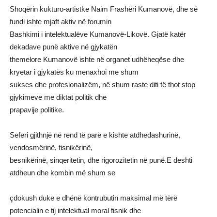
Shoqërin kukturo-artistke Naim Frashëri Kumanovë, dhe së
fundi ishte mjaft aktiv në forumin
Bashkimi i intelektualëve Kumanovë-Likovë. Gjatë katër
dekadave punë aktive në gjykatën
themelore Kumanovë ishte në organet udhëheqëse dhe
kryetar i gjykatës ku menaxhoi me shum
sukses dhe profesionalizëm, në shum raste diti të thot stop
gjykimeve me diktat politik dhe
prapavije politike.
Seferi gjithnjë në rend të parë e kishte atdhedashurinë,
vendosmërinë, fisnikërinë,
besnikërinë, sinqeritetin, dhe rigorozitetin në punë.E deshti
atdheun dhe kombin më shum se
çdokush duke e dhënë kontrubutin maksimal më tërë
potencialin e tij intelektual moral fisnik dhe