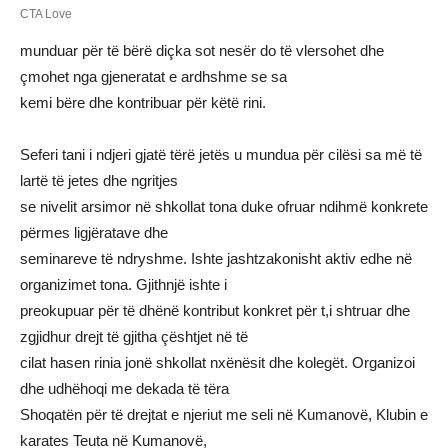
munduar për të bërë diçka sot nesër do të vlersohet dhe
çmohet nga gjeneratat e ardhshme se sa
kemi bëre dhe kontribuar për këtë rini.
Seferi tani i ndjeri gjatë tërë jetës u mundua për cilësi sa më të
lartë të jetes dhe ngritjes
se nivelit arsimor në shkollat tona duke ofruar ndihmë konkrete
përmes ligjëratave dhe
seminareve të ndryshme. Ishte jashtzakonisht aktiv edhe në
organizimet tona. Gjithnjë ishte i
preokupuar për të dhënë kontribut konkret për t,i shtruar dhe
zgjidhur drejt të gjitha çështjet në të
cilat hasen rinia jonë shkollat nxënësit dhe kolegët. Organizoi
dhe udhëhoqi me dekada të tëra
Shoqatën për të drejtat e njeriut me seli në Kumanovë, Klubin e
karates Teuta në Kumanovë,