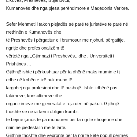
Likoves, Preshevës, Bujanovcit,
Kumanovës dhe nga pjesa perëndimore e Maqedonis Veriore.
Sefer Mehmeti i takon plejadës së parë të juristëve të parë në
rrethinën e Kumanovës dhe
të Preshevës i përgatitur e i brumosur me njohuri, përgatitje,
ngritje dhe profesionalizëm të
vërtetë nga ,,Gjimnazi i Preshevës,, dhe ,,Universiteti i
Prishtines ,,.
Gjithnjë ishte i përkushtuar për ta dhënë maksimumin e tij
edhe në kohën e lirë nuk mund të
largohej nga profesioni dhe të pushojë. Ishte i dhënë pas
takimeve, konsultimeve dhe
organizimeve me gjeneratat e reja deri në pakufi. Gjithnjë
thoshte se ne ia kemi obligim kombit
të bëjmë çmos të pa mundurën për ta ngritë shoqërinë dhe
rinin në piedestalin më të lartë.
Gjithnje thoshte dhe vepronte për ta ngritë këtë popull përmes