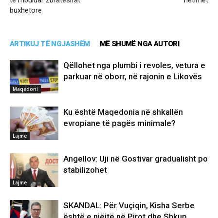
të mbuluar zbratësirat
hetimet
buxhetore
ARTIKUJ TË NGJASHËM
MË SHUMË NGA AUTORI
Qëllohet nga plumbi i revoles, vetura e
parkuar në oborr, në rajonin e Likovës
Maqedoni
Ku është Maqedonia në shkallën
evropiane të pagës minimale?
Lajme
Angellov: Uji në Gostivar gradualisht po
stabilizohet
Lajme
SKANDAL: Për Vuçiqin, Kisha Serbe
është e njëjtë në Pirot dhe Shkup