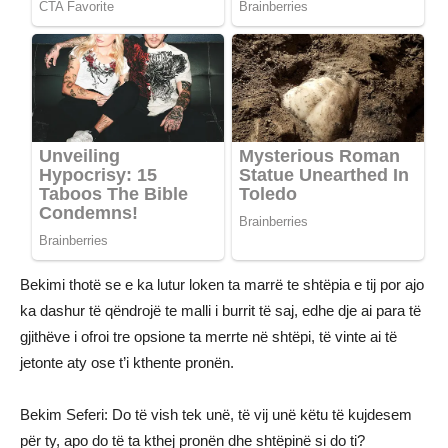
Bekimi thotë se e ka lutur loken ta marrë te shtëpia e tij por ajo
ka dashur të qëndrojë te malli i burrit të saj, edhe dje ai para të
gjithëve i ofroi tre opsione ta merrte në shtëpi, të vinte ai të
jetonte aty ose t’i kthente pronën.
Bekim Seferi: Do të vish tek unë, të vij unë këtu të kujdesem
për ty, apo do të ta kthej pronën dhe shtëpinë si do ti?