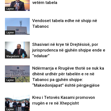
vetëm tabela
Lajme
Vendoset tabela edhe në shqip në
Tabanoc
Lajme
Shasivari në krye të Drejtësisë, por
jurisprudenca në gjuhën shqipe ende e
“ndaluar”
Maqedoni
Ndërmarrja e Rrugëve thotë se nuk ka
dhënë urdhër për tabelën e re në
Tabanoc pa gjuhën shqipe:
Lajme
“Makedonijapat” është përgjegjëse
Kreu i Tetovës Kasami promovon
rrugën e re në Xhepçisht
Lajme