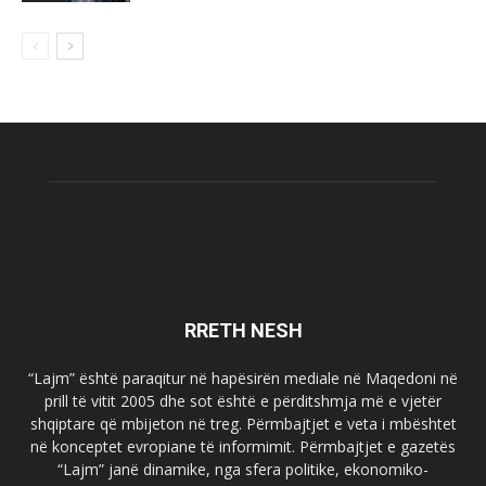
RRETH NESH
“Lajm” është paraqitur në hapësirën mediale në Maqedoni në
prill të vitit 2005 dhe sot është e përditshmja më e vjetër
shqiptare që mbijeton në treg. Përmbajtjet e veta i mbështet
në konceptet evropiane të informimit. Përmbajtjet e gazetës
“Lajm” janë dinamike, nga sfera politike, ekonomiko-