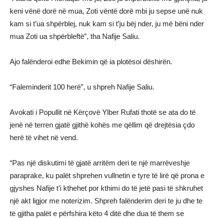
keni vënë dorë në mua, Zoti vëntë dorë mbi ju sepse unë nuk
kam si t’ua shpërblej, nuk kam si t’ju bëj nder, ju më bëni nder
mua Zoti ua shpërbleftë”, tha Nafije Saliu.
Ajo falënderoi edhe Bekimin që ia plotësoi dëshirën.
“Faleminderit 100 herë”, u shpreh Nafije Saliu.
Avokati i Popullit në Kërçovë Ylber Rufati thotë se ata do të
jenë në terren gjatë gjithë kohës me qëllim që drejtësia çdo
herë të vihet në vend.
“Pas një diskutimi të gjatë arritëm deri te një marrëveshje
paraprake, ku palët shprehen vullnetin e tyre të lirë që prona e
gjyshes Nafije t’i kthehet por kthimi do të jetë pasi të shkruhet
një akt ligjor me noterizim. Shpreh falënderim deri te ju dhe te
të gjitha palët e përfshira këto 4 ditë dhe dua të them se