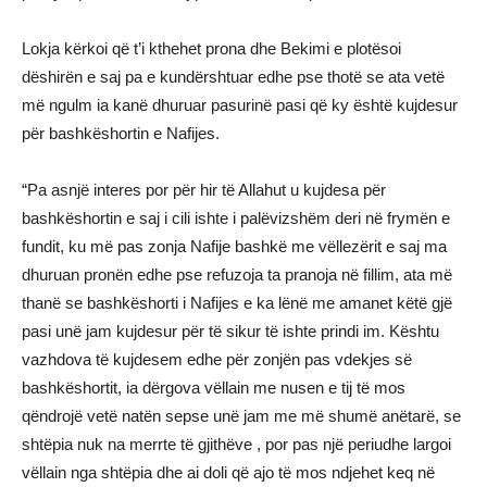
Lokja kërkoi që t’i kthehet prona dhe Bekimi e plotësoi
dëshirën e saj pa e kundërshtuar edhe pse thotë se ata vetë
më ngulm ia kanë dhuruar pasurinë pasi që ky është kujdesur
për bashkëshortin e Nafijes.
“Pa asnjë interes por për hir të Allahut u kujdesa për
bashkëshortin e saj i cili ishte i palëvizshëm deri në frymën e
fundit, ku më pas zonja Nafije bashkë me vëllezërit e saj ma
dhuruan pronën edhe pse refuzoja ta pranoja në fillim, ata më
thanë se bashkëshorti i Nafijes e ka lënë me amanet këtë gjë
pasi unë jam kujdesur për të sikur të ishte prindi im. Kështu
vazhdova të kujdesem edhe për zonjën pas vdekjes së
bashkëshortit, ia dërgova vëllain me nusen e tij të mos
qëndrojë vetë natën sepse unë jam me më shumë anëtarë, se
shtëpia nuk na merrte të gjithëve , por pas një periudhe largoi
vëllain nga shtëpia dhe ai doli që ajo të mos ndjehet keq në