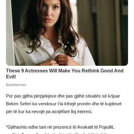
Por pas gjitha përpjekjeve dhe pas gjithë situatës së krijuar
Bekim Seferi ka vendosur t’ia kthejë pronën dhe të kujdeset
për të kur ka nevojë pa asnjëfarë lloj interesi.
“Gjithashtu edhe tani në prezencë të Avokatit të Popullit,