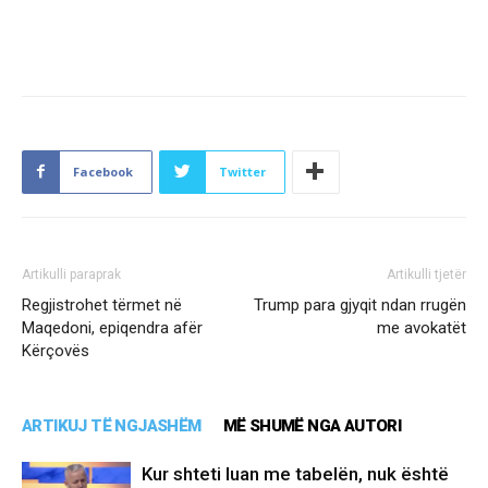
Facebook
Twitter
Artikulli paraprak
Artikulli tjetër
Regjistrohet tërmet në
Trump para gjyqit ndan rrugën
Maqedoni, epiqendra afër
me avokatët
Kërçovës
ARTIKUJ TË NGJASHËM
MË SHUMË NGA AUTORI
Kur shteti luan me tabelën, nuk është