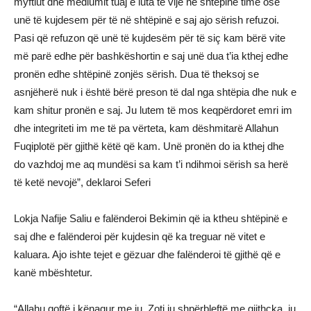
myftiut dhe mediumit tuaj e luta të vijë në shtëpinë time ose
unë të kujdesem për të në shtëpinë e saj ajo sërish refuzoi.
Pasi që refuzon që unë të kujdesëm për të siç kam bërë vite
më parë edhe për bashkëshortin e saj unë dua t’ia kthej edhe
pronën edhe shtëpinë zonjës sërish. Dua të theksoj se
asnjëherë nuk i është bërë preson të dal nga shtëpia dhe nuk e
kam shitur pronën e saj. Ju lutem të mos keqpërdoret emri im
dhe integriteti im me të pa vërteta, kam dëshmitarë Allahun
Fuqiplotë për gjithë këtë që kam. Unë pronën do ia kthej dhe
do vazhdoj me aq mundësi sa kam t’i ndihmoi sërish sa herë
të ketë nevojë”, deklaroi Seferi
Lokja Nafije Saliu e falënderoi Bekimin që ia ktheu shtëpinë e
saj dhe e falënderoi për kujdesin që ka treguar në vitet e
kaluara. Ajo ishte tejet e gëzuar dhe falënderoi të gjithë që e
kanë mbështetur.
“Allahu qoftë i kënaqur me ju, Zoti ju shpërbleftë me gjithçka, ju