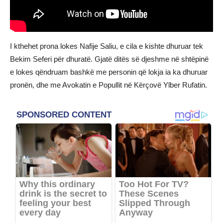
I kthehet prona lokes Nafije Saliu, e cila e kishte dhuruar tek
Bekim Seferi për dhuratë. Gjatë ditës së djeshme në shtëpinë
e lokes qëndruam bashkë me personin që lokja ia ka dhuruar
pronën, dhe me Avokatin e Popullit në Kërçovë Ylber Rufatin.