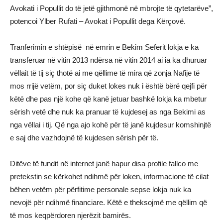
Avokati i Popullit do të jetë gjithmonë në mbrojte të qytetarëve”,
potencoi Ylber Rufati – Avokat i Popullit dega Kërçovë.
Tranferimin e shtëpisë në emrin e Bekim Seferit lokja e ka
transferuar në vitin 2013 ndërsa në vitin 2014 ai ia ka dhuruar
vëllait të tij siç thotë ai me qëllime të mira që zonja Nafije të
mos rrijë vetëm, por siç duket lokes nuk i është bërë qejfi për
këtë dhe pas një kohe që kanë jetuar bashkë lokja ka mbetur
sërish vetë dhe nuk ka pranuar të kujdesej as nga Bekimi as
nga vëllai i tij. Që nga ajo kohë për të janë kujdesur komshinjtë
e saj dhe vazhdojnë të kujdesen sërish për të.
Ditëve të fundit në internet janë hapur disa profile fallco me
pretekstin se kërkohet ndihmë për loken, informacione të cilat
bëhen vetëm për përfitime personale sepse lokja nuk ka
nevojë për ndihmë financiare. Këtë e theksojmë me qëllim që
të mos keqpërdoren njerëzit bamirës.