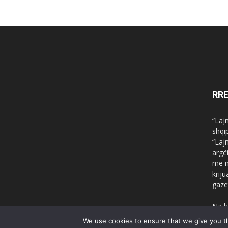
RR
“Laj
shqi
“Laj
argë
me n
krij
gaze
Na k
We use cookies to ensure that we give you th