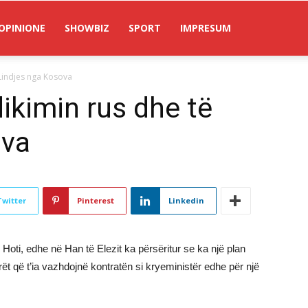
OPINIONE
SHOWBIZ
SPORT
IMPRESUM
 Lindjes nga Kosova
ikimin rus dhe të
ova
Twitter
Pinterest
Linkedin
Hoti, edhe në Han të Elezit ka përsëritur se ka një plan
t që t’ia vazhdojnë kontratën si kryeministër edhe për një