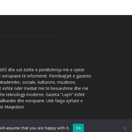
 2005 dhe sot është e përditshmja më e vjetër
t evropiane të informimit. Përmbajtjet e gazetës
 akademike, sociale, kulturore, muzikore,
” sot është ndër mediat më të besueshme dhe më
 dhe teknologji moderne. Gazeta “Lajm” është
allkanike dhe evropiane. Ueb faqja zyrtare e
 në Maqedoni.
ill assume that you are happy with it.
Ok