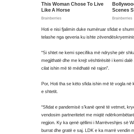
Hoti e nisi fjalimin duke numëruar sfidat e shu
telashe nga qeveria ku ishte zëvendëskryeminis
“Si shtet ne kemi specifika më ndryshe për shk
megjithatë dhe me krejt vështirësitë i kemi dal
cilat ishin më të mëdhatë në rajon”.
Por, Hoti tha se këto sfida ishin më të vogla në
e shtetit.
“Sfidat e pandemisë s’kanë qenë të vetmet, kryeso
vendosim partneritetet me miqtë ndërkombëtarë
regjion. Ky ka qenë qëllimi i Marrëveshjes së 
burrat dhe gratë e saj. LDK e ka marrë vendin m