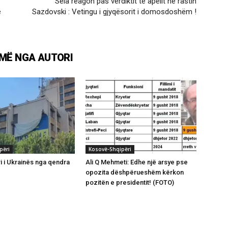
Sela reagon pas verdiktit të apelit në rastin
e
Sazdovski : Vetingu i gjyqësorit i domosdoshëm !
MË NGA AUTORI
përi
Kosovë-Shqipëri
ri i Ukrainës nga qendra
Ali Q Mehmeti: Edhe një arsye pse
opozita dëshpërueshëm kërkon
pozitën e presidentit! (FOTO)