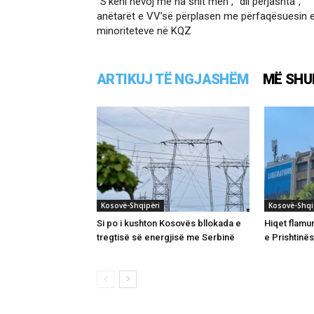
“S’keni nevoj me na shit men”, “dil përjashta”,
anëtarët e VV’së përplasen me përfaqësuesin 
minoriteteve në KQZ
ARTIKUJ TË NGJASHËM
MË SHU
Kosovë-Shqipëri
Kosovë-Shqi
Si po i kushton Kosovës bllokada e
Hiqet flamu
tregtisë së energjisë me Serbinë
e Prishtinës