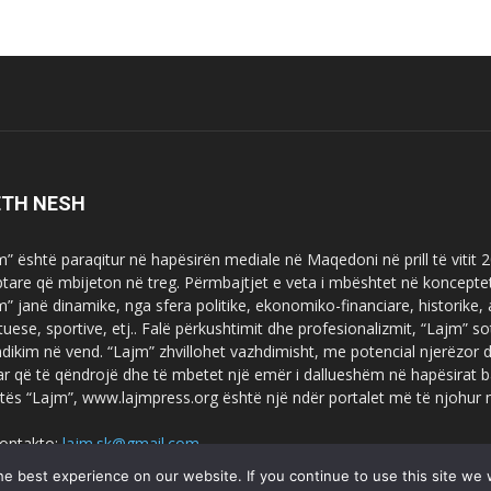
ETH NESH
m” është paraqitur në hapësirën mediale në Maqedoni në prill të vitit
ptare që mbijeton në treg. Përmbajtjet e veta i mbështet në koncepte
m” janë dinamike, nga sfera politike, ekonomiko-financiare, historike,
tuese, sportive, etj.. Falë përkushtimit dhe profesionalizmit, “Lajm
dikim në vend. “Lajm” zhvillohet vazhdimisht, me potencial njerëzor
uar që të qëndrojë dhe të mbetet një emër i dallueshëm në hapësirat b
tës “Lajm”, www.lajmpress.org është një ndër portalet më të njohur
ontakto:
lajm.sk@gmail.com
e best experience on our website. If you continue to use this site we w