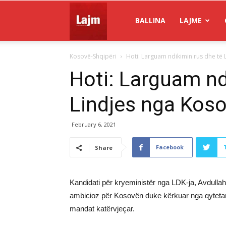
Gazeta
BALLINA
LAJME
Kosovë-Shqipëri
Hoti: Larguam ndikimin rus dhe të
Lajm
Hoti: Larguam nd
Lindjes nga Kos
February 6, 2021
Facebook
Share
Kandidati për kryeministër nga LDK-ja, Avdullah 
ambicioz për Kosovën duke kërkuar nga qytetarë
mandat katërvjeçar.