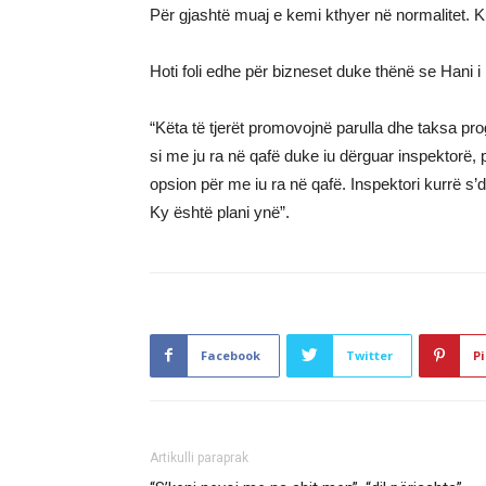
Për gjashtë muaj e kemi kthyer në normalitet.
Hoti foli edhe për bizneset duke thënë se Hani 
“Këta të tjerët promovojnë parulla dhe taksa pro
si me ju ra në qafë duke iu dërguar inspektorë, p
opsion për me iu ra në qafë. Inspektori kurrë s’d
Ky është plani ynë”.
Facebook
Twitter
Pi
Artikulli paraprak