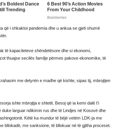
mta që i shkaktoi pandemia dhe u ankua se gjeti shumë
tër.
ak të kapaciteteve shëndetësore dhe si ekonomi,
ë zot thuajse secilës familje përmes pakove ekonomike, të
 krahasim me detyrën e madhe që kishte, sipas tij, mbrojtjen
rja ishte mbrojtja e shtetit. Besoj që ia kemi dalë t’i
 duke larguar ndikimin rus dhe të Lindjes në Kosovë dhe
Washingotonit. Këtë ka mundur të bëjë vetëm LDK-ja me
e bllokadë, me sanksione, të bllokuar në të gjitha proceset.