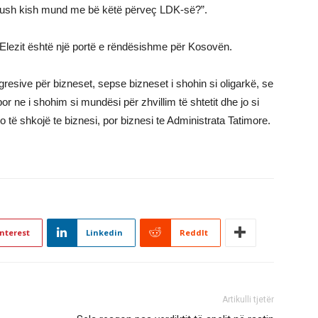
 Kush kish mund me bë këtë përveç LDK-së?”.
i Elezit është një portë e rëndësishme për Kosovën.
gresive për bizneset, sepse bizneset i shohin si oligarkë, se
or ne i shohim si mundësi për zhvillim të shtetit dhe jo si
o të shkojë te biznesi, por biznesi te Administrata Tatimore.
nterest
Linkedin
ReddIt
Artikulli tjetër