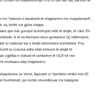
ë zyrtare sa maqedonishtja. Pra 35 vite bla, bla, bla dhe në
t me “statusin e barabartë të shqiptarëve me maqedonasit”,
t, siç është sot gjuha shqipe.
iake apo nuk guxojnë ta kërkojnë këtë të drejtë, të cilën 3%
htetutë, le të na therrasin neve qytetarëve t’ju ndihmojmë,
 tu realizuar kjo e drejtë elementare kombëtare. Pra,
imisht ta zvarrisë edhe këtë kërkesë të drejtë të
 apo zgjidhja e statusit të ushtarëve të UÇK’së ose
 të montuara ndaj shqiptarëve.
Maqedonise se Veriut, figurojnë si “bashkësi etnike mbi 20
n në Kushtetutë, por është zëvendësuar me kategorie