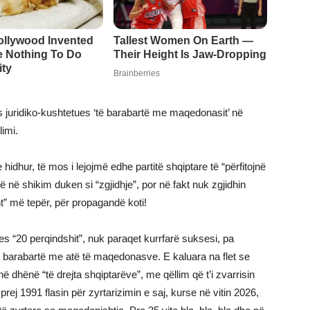
s juridiko-kushtetues ‘të barabartë me maqedonasit’ në
imi.
hidhur, të mos i lejojmë edhe partitë shqiptare të “përfitojnë
 në shikim duken si “zgjidhje”, por në fakt nuk zgjidhin
nt” më tepër, për propagandë koti!
ues “20 perqindshit”, nuk paraqet kurrfarë suksesi, pa
të barabartë me atë të maqedonasve. E kaluara na flet se
 dhënë “të drejta shqiptarëve”, me qëllim që t’i zvarrisin
prej 1991 flasin për zyrtarizimin e saj, kurse në vitin 2026,