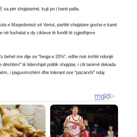
sa për shqiptarinë, kujt po i hanë palla.
etuta e Maqedonisë së Veriut, partitë shqiptare goxha e kanë
rse në fushatat e dy cikleve të fundit të zgjedhjeve
 t’u behet me dije se “heqja e 20%”, edhe nuk është ndonjë
e dështimi” të lidershipit politik shqiptar, i cili tanimë dekada
hëm, i paguximshëm dhe tolerant ose “pazarxhi” ndaj