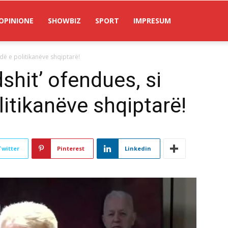
OPINIONE
SHOWBIZ
SPORT
IMPRESUM
dë e politikanëve shqiptarë!
shit’ ofendues, si
itikanëve shqiptarë!
Twitter
Pinterest
Linkedin