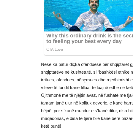
Nëse ka patur diçka ofenduese për shqiptarët g
shqiptarëve në kushtetutë, si “bashkësi etnike m
irritues, ofendues, nënçmues dhe rrjedhimisht e
viteve të fundit kanë filluar të luajnë edhe në kët
Gjithmonë me të njëjtin avaz, në fushatë me fja
tamam janë ulur në kolltuk qeverie, e kanë harru
bëjnë, por s’kanë mundur e s’kanë ditur, disa b
maqedonas, e disa të tjerë bile kanë bërë pazare
këtë punë!