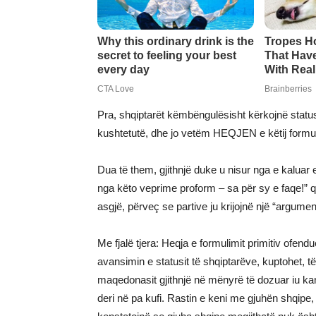
Pra, shqiptarët këmbëngulësisht kërkojnë statu
kushtetutë, dhe jo vetëm HEQJEN e këtij formul
Dua të them, gjithnjë duke u nisur nga e kaluar e 
nga këto veprime proform – sa për sy e faqe!” që
asgjë, përveç se partive ju krijojnë një “argume
Me fjalë tjera: Heqja e formulimit primitiv ofend
avansimin e statusit të shqiptarëve, kuptohet, 
maqedonasit gjithnjë në mënyrë të dozuar iu kanë
deri në pa kufi. Rastin e keni me gjuhën shqipe, 