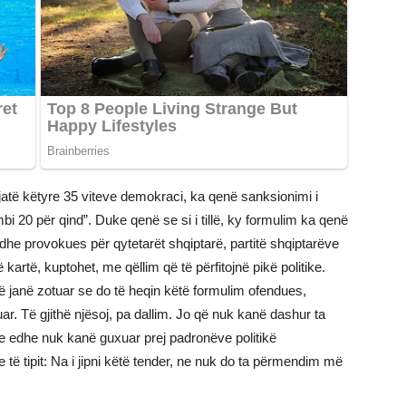
jatë këtyre 35 viteve demokraci, ka qenë sanksionimi i
bi 20 për qind”. Duke qenë se si i tillë, ky formulim ka qenë
dhe provokues për qytetarët shqiptarë, partitë shqiptarëve
ë kartë, kuptohet, me qëllim që të përfitojnë pikë politike.
lë janë zotuar se do të heqin këtë formulim ofendues,
ar. Të gjithë njësoj, pa dallim. Jo që nuk kanë dashur ta
ile edhe nuk kanë guxuar prej padronëve politikë
 të tipit: Na i jipni këtë tender, ne nuk do ta përmendim më