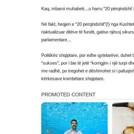
Kaq, mbaroi muhabeti…u harru “20 përqindshi! E 
Në fakt, heqjen e “20 perqindshit”(!) nga Kusht
riaktualizuar ditëve të fundit, gatise njësoj siku
parlamentare…
Politikës shqiptare, por edhe qytetarëve, duhet
“sukses”, por i bie të jetë “korrigjim i një turpi dh
me radhë, po tregohet e dëshmohet si i pafuqis
kërkesave kombëtare shqiptare.