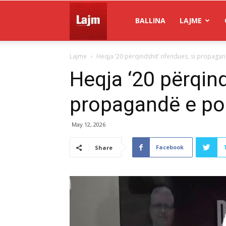
Gazeta
BALLINA
LAJME
Lajme
Heqja ‘20 përqindshit’ ofendues, si propagan
Lajm
Heqja ‘20 përqind
propagandë e pol
May 12, 2026
Facebook
Share