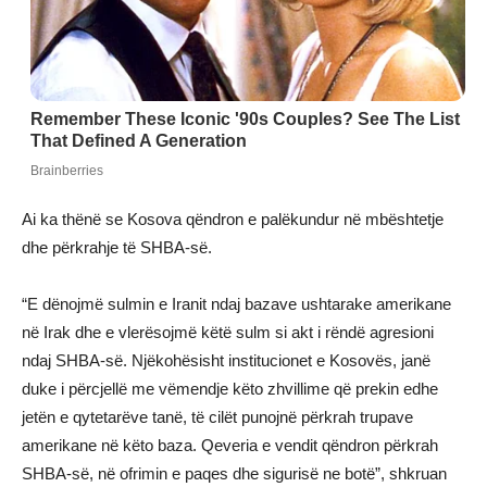
Ai ka thënë se Kosova qëndron e palëkundur në mbështetje
dhe përkrahje të SHBA-së.
“E dënojmë sulmin e Iranit ndaj bazave ushtarake amerikane
në Irak dhe e vlerësojmë këtë sulm si akt i rëndë agresioni
ndaj SHBA-së. Njëkohësisht institucionet e Kosovës, janë
duke i përcjellë me vëmendje këto zhvillime që prekin edhe
jetën e qytetarëve tanë, të cilët punojnë përkrah trupave
amerikane në këto baza. Qeveria e vendit qëndron përkrah
SHBA-së, në ofrimin e paqes dhe sigurisë ne botë”, shkruan