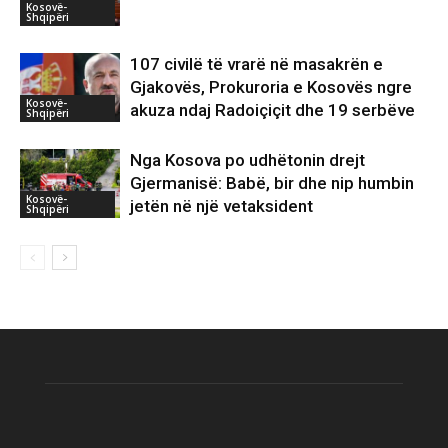
Kosovë-
Shqipëri
107 civilë të vrarë në masakrën e
Gjakovës, Prokuroria e Kosovës ngre
Kosovë-
akuza ndaj Radoiçiçit dhe 19 serbëve
Shqipëri
Nga Kosova po udhëtonin drejt
Gjermanisë: Babë, bir dhe nip humbin
Kosovë-
jetën në një vetaksident
Shqipëri