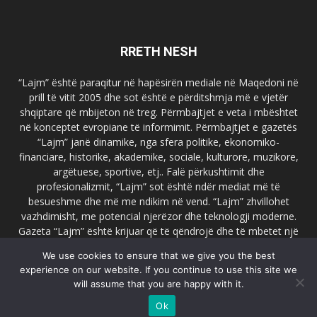
RRETH NESH
“Lajm” është paraqitur në hapësirën mediale në Maqedoni në
prill të vitit 2005 dhe sot është e përditshmja më e vjetër
shqiptare që mbijeton në treg. Përmbajtjet e veta i mbështet
në konceptet evropiane të informimit. Përmbajtjet e gazetës
“Lajm” janë dinamike, nga sfera politike, ekonomiko-
financiare, historike, akademike, sociale, kulturore, muzikore,
argëtuese, sportive, etj.. Falë përkushtimit dhe
profesionalizmit, “Lajm” sot është ndër mediat më të
besueshme dhe më me ndikim në vend. “Lajm” zhvillohet
vazhdimisht, me potencial njerëzor dhe teknologji moderne.
Gazeta “Lajm” është krijuar që të qëndrojë dhe të mbetet një
emër i dallueshëm në hapësirat ballkanike dhe evropiane. Ueb
We use cookies to ensure that we give you the best
faqja zyrtare e gazetës “Lajm”, www.lajmpress.org është një
experience on our website. If you continue to use this site we
ndër portalet më të njohur në Maqedoni.
will assume that you are happy with it.
Na kontakto:
lajm.sk@gmail.com
Ok