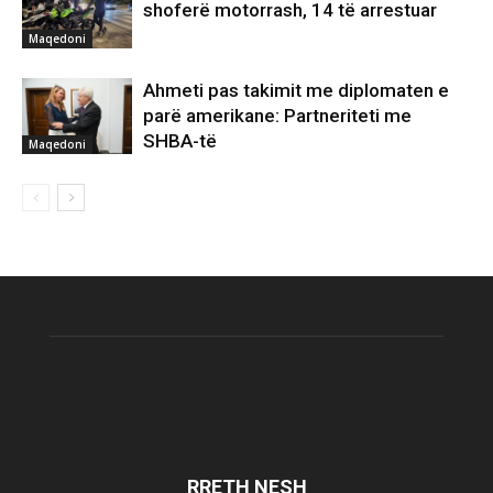
shoferë motorrash, 14 të arrestuar
Maqedoni
Ahmeti pas takimit me diplomaten e
parë amerikane: Partneriteti me
SHBA-të
Maqedoni
RRETH NESH