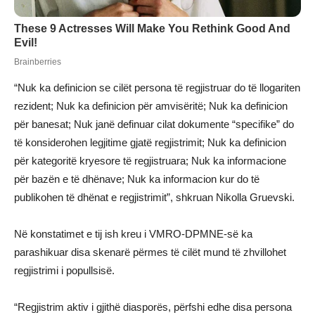
“Nuk ka definicion se cilët persona të regjistruar do të llogariten
rezident; Nuk ka definicion për amvisëritë; Nuk ka definicion
për banesat; Nuk janë definuar cilat dokumente “specifike” do
të konsiderohen legjitime gjatë regjistrimit; Nuk ka definicion
për kategoritë kryesore të regjistruara; Nuk ka informacione
për bazën e të dhënave; Nuk ka informacion kur do të
publikohen të dhënat e regjistrimit”, shkruan Nikolla Gruevski.
Në konstatimet e tij ish kreu i VMRO-DPMNE-së ka
parashikuar disa skenarë përmes të cilët mund të zhvillohet
regjistrimi i popullsisë.
“Regjistrim aktiv i gjithë diasporës, përfshi edhe disa persona