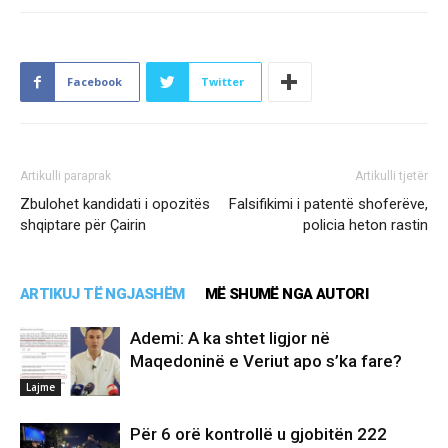
Facebook
Twitter
Artikulli paraprak
Artikulli tjetër
Zbulohet kandidati i opozitës
Falsifikimi i patentë shoferëve,
shqiptare për Çairin
policia heton rastin
ARTIKUJ TË NGJASHËM
MË SHUMË NGA AUTORI
Ademi: A ka shtet ligjor në
Maqedoninë e Veriut apo s’ka fare?
Lajme
Për 6 orë kontrollë u gjobitën 222