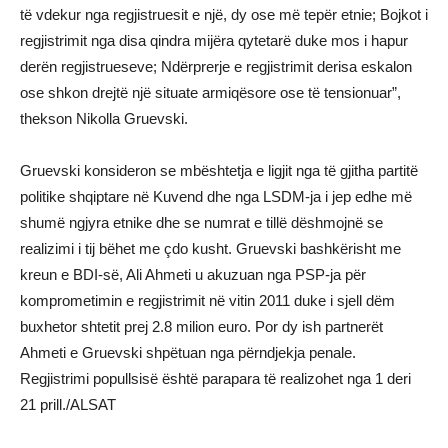
të vdekur nga regjistruesit e një, dy ose më tepër etnie; Bojkot i
regjistrimit nga disa qindra mijëra qytetarë duke mos i hapur
derën regjistrueseve; Ndërprerje e regjistrimit derisa eskalon
ose shkon drejtë një situate armiqësore ose të tensionuar”,
thekson Nikolla Gruevski.
Gruevski konsideron se mbështetja e ligjit nga të gjitha partitë
politike shqiptare në Kuvend dhe nga LSDM-ja i jep edhe më
shumë ngjyra etnike dhe se numrat e tillë dëshmojnë se
realizimi i tij bëhet me çdo kusht. Gruevski bashkërisht me
kreun e BDI-së, Ali Ahmeti u akuzuan nga PSP-ja për
komprometimin e regjistrimit në vitin 2011 duke i sjell dëm
buxhetor shtetit prej 2.8 milion euro. Por dy ish partnerët
Ahmeti e Gruevski shpëtuan nga përndjekja penale.
Regjistrimi popullsisë është parapara të realizohet nga 1 deri
21 prill./ALSAT