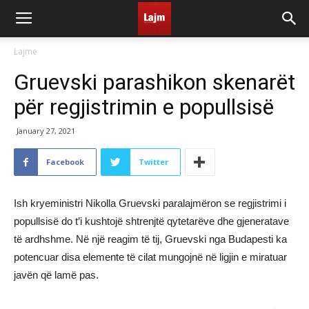
Lajme
Gruevski parashikon skenarët
për regjistrimin e popullsisë
January 27, 2021
Facebook
Twitter
Ish kryeministri Nikolla Gruevski paralajmëron se regjistrimi i
popullsisë do t’i kushtojë shtrenjtë qytetarëve dhe gjeneratave
të ardhshme. Në një reagim të tij, Gruevski nga Budapesti ka
potencuar disa elemente të cilat mungojnë në ligjin e miratuar
javën që lamë pas.