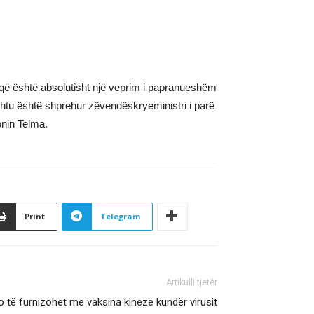
t që është absolutisht një veprim i papranueshëm
Kështu është shprehur zëvendëskryeministri i parë
onin Telma.
Print
Telegram
Artikulli tjetër
 të furnizohet me vaksina kineze kundër virusit