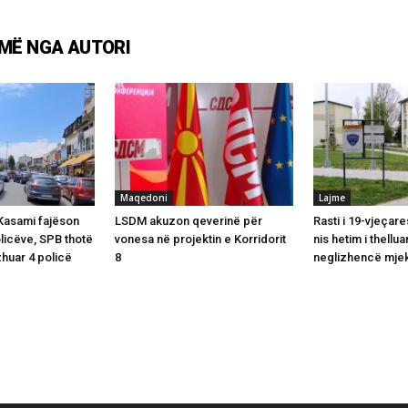
MË NGA AUTORI
Maqedoni
Lajme
 Kasami fajëson
LSDM akuzon qeverinë për
Rasti i 19-vjeçar
icëve, SPB thotë
vonesa në projektin e Korridorit
nis hetim i thellua
huar 4 policë
8
neglizhencë mje