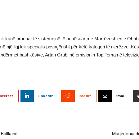
ve nuk kanë pranuar të sistemojnë të punësuar me Marrëveshjen e Ohri
ojmë një ligj lek specialis posaçërisht për këtë kategori të njerëzve. 
e ndërmjet bashkësive, Artan Grubi në emisionin Top Tema në televizi
nterest
Linkedin
ReddIt
Email
Ballkanit
Maqedonia do