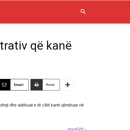
trativ që kanë
Email
Print
drejt dhe adekuat e të cilët kanë qëndruar në