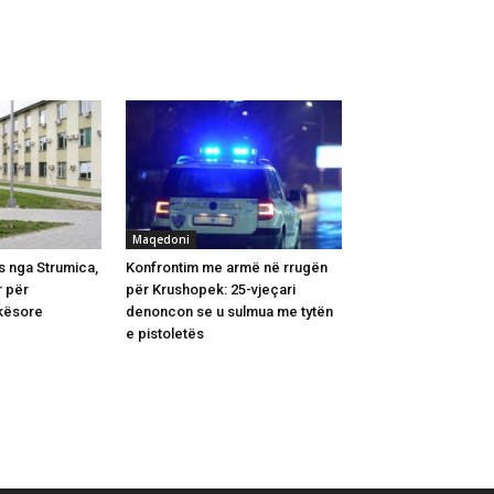
Maqedoni
es nga Strumica,
Konfrontim me armë në rrugën
r për
për Krushopek: 25-vjeçari
kësore
denoncon se u sulmua me tytën
e pistoletës