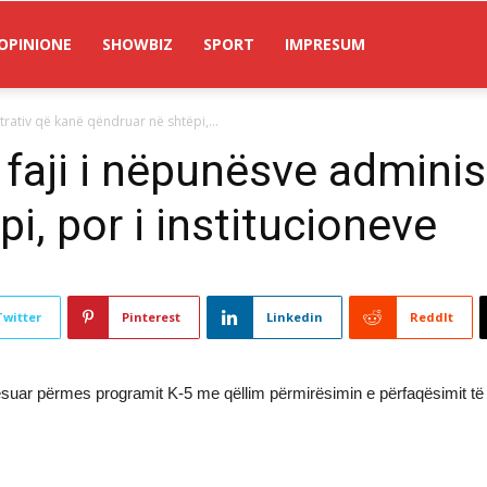
OPINIONE
SHOWBIZ
SPORT
IMPRESUM
trativ që kanë qëndruar në shtëpi,...
 faji i nëpunësve adminis
i, por i institucioneve
Twitter
Pinterest
Linkedin
ReddIt
ësuar përmes programit K-5 me qëllim përmirësimin e përfaqësimit të 