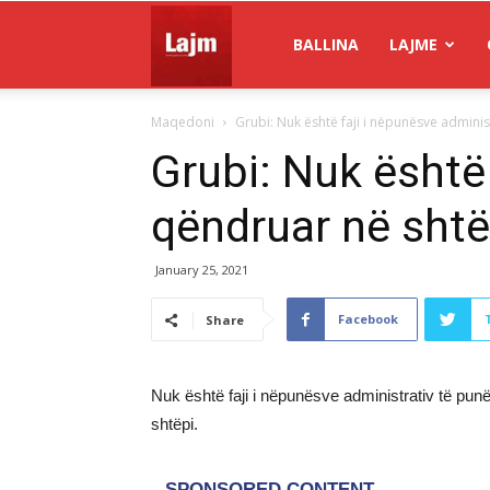
Gazeta
BALLINA
LAJME
Maqedoni
Grubi: Nuk është faji i nëpunësve adminis
Lajm
Grubi: Nuk është
qëndruar në shtëp
January 25, 2021
Facebook
Share
Nuk është faji i nëpunësve administrativ të pun
shtëpi.