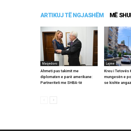
ARTIKUJ TË NGJASHËM
MË SHU
Maqedoni
Lajme
Ahmeti pas takimit me
Kreu i Tetovës
diplomaten e parë amerikane:
mungesën e pol
Partneriteti me SHBA-të
se kishte angaz