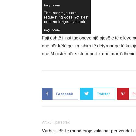
Faji është i institucioneve një pjesë e të cilë
dhe për këtë qëllim ishim të detyruar që të krij
dhe Ministër për sistem politik dhe marrëdhëni
Facebook
Twitter
Pi
Artikulli paraprak
Varhejli: BE të mundësojë vaksinat për vendet e 