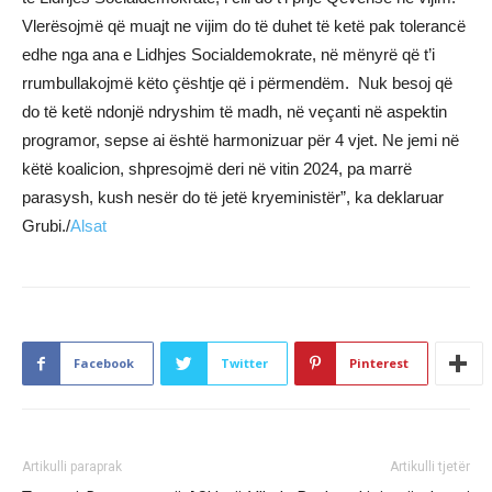
Vlerësojmë që muajt ne vijim do të duhet të ketë pak tolerancë
edhe nga ana e Lidhjes Socialdemokrate, në mënyrë që t’i
rrumbullakojmë këto çështje që i përmendëm. Nuk besoj që
do të ketë ndonjë ndryshim të madh, në veçanti në aspektin
programor, sepse ai është harmonizuar për 4 vjet. Ne jemi në
këtë koalicion, shpresojmë deri në vitin 2024, pa marrë
parasysh, kush nesër do të jetë kryeministër”, ka deklaruar
Grubi./
Alsat
Facebook
Twitter
Pinterest
Artikulli paraprak
Artikulli tjetër