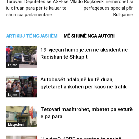
Taravari: Deputetes së ASH-së
Vllado Buçkovski riemërohet si
iu ofruan para për të kaluar te
përfaqësues special për
shumica parlamentare
Bullgarinë
ARTIKUJ TË NGJASHËM
MË SHUMË NGA AUTORI
19-vjeçari humb jetën në aksident në
Radishan të Shkupit
Lajme
Autobusët ndalojnë ku të duan,
qytetarët ankohen për kaos në trafik
Lajme
Tetovari mashtrohet, mbetet pa veturë
e pa para
Maqedoni