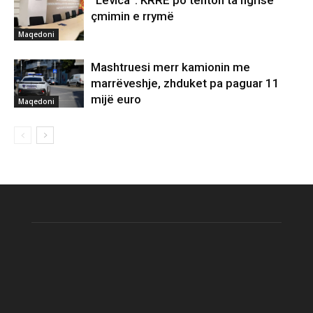
“Levica”: KRRE po tenton ta ngrisë
çmimin e rrymë
Maqedoni
Mashtruesi merr kamionin me
marrëveshje, zhduket pa paguar 11
mijë euro
Maqedoni