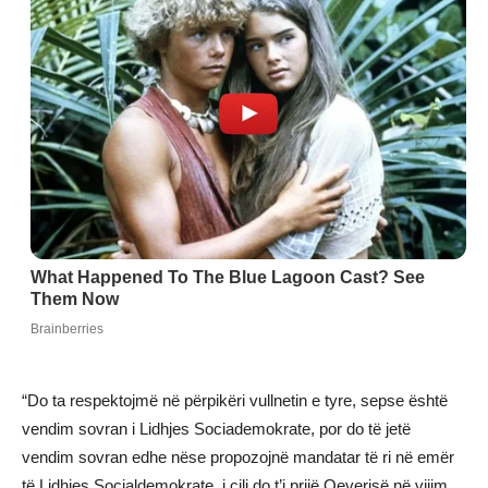
“Do ta respektojmë në përpikëri vullnetin e tyre, sepse është
vendim sovran i Lidhjes Sociademokrate, por do të jetë
vendim sovran edhe nëse propozojnë mandatar të ri në emër
të Lidhjes Socialdemokrate, i cili do t’i prijë Qeverisë në vijim.