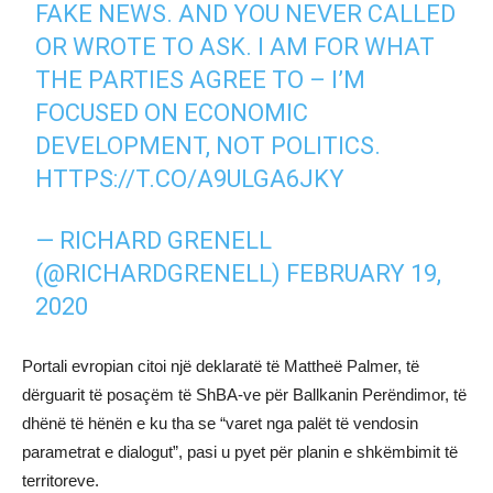
FAKE NEWS. AND YOU NEVER CALLED
OR WROTE TO ASK. I AM FOR WHAT
THE PARTIES AGREE TO – I’M
FOCUSED ON ECONOMIC
DEVELOPMENT, NOT POLITICS.
HTTPS://T.CO/A9ULGA6JKY
— RICHARD GRENELL
(@RICHARDGRENELL)
FEBRUARY 19,
2020
Portali evropian citoi një deklaratë të Mattheë Palmer, të
dërguarit të posaçëm të ShBA-ve për Ballkanin Perëndimor, të
dhënë të hënën e ku tha se “varet nga palët të vendosin
parametrat e dialogut”, pasi u pyet për planin e shkëmbimit të
territoreve.