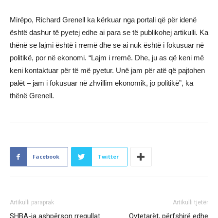
Mirëpo, Richard Grenell ka kërkuar nga portali që për idenë
është dashur të pyetej edhe ai para se të publikohej artikulli. Ka
thënë se lajmi është i rremë dhe se ai nuk është i fokusuar në
politikë, por në ekonomi. “Lajm i rremë. Dhe, ju as që keni më
keni kontaktuar për të më pyetur. Unë jam për atë që pajtohen
palët – jam i fokusuar në zhvillim ekonomik, jo politikë”, ka
thënë Grenell.
Facebook
Twitter
Artikulli paraprak
Artikulli tjetër
SHBA-ja ashpërson rregullat
Qytetarët, përfshirë edhe