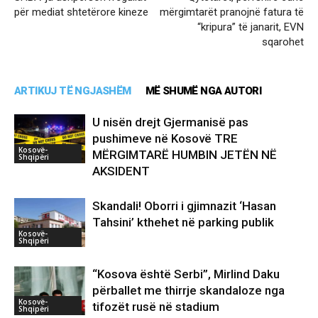
për mediat shtetërore kineze
mërgimtarët pranojnë fatura të
“kripura” të janarit, EVN
sqarohet
ARTIKUJ TË NGJASHËM
MË SHUMË NGA AUTORI
U nisën drejt Gjermanisë pas
pushimeve në Kosovë TRE
Kosovë-
MËRGIMTARË HUMBIN JETËN NË
Shqipëri
AKSIDENT
Skandali! Oborri i gjimnazit ‘Hasan
Tahsini’ kthehet në parking publik
Kosovë-
Shqipëri
“Kosova është Serbi”, Mirlind Daku
përballet me thirrje skandaloze nga
Kosovë-
tifozët rusë në stadium
Shqipëri