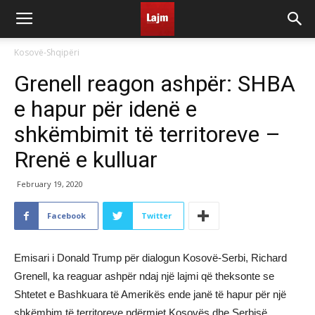
Kosovë-Shqipëri
Grenell reagon ashpër: SHBA
e hapur për idenë e
shkëmbimit të territoreve –
Rrenë e kulluar
February 19, 2020
Facebook
Twitter
Emisari i Donald Trump për dialogun Kosovë-Serbi, Richard
Grenell, ka reaguar ashpër ndaj një lajmi që theksonte se
Shtetet e Bashkuara të Amerikës ende janë të hapur për një
shkëmbim të territoreve ndërmjet Kosovës dhe Serbisë.