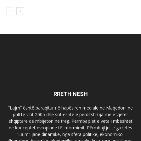
RRETH NESH
“Lajm” është paraqitur në hapësirën mediale në Maqedoni në
prill të vitit 2005 dhe sot është e përditshmja më e vjetër
shqiptare që mbijeton në treg. Përmbajtjet e veta i mbështet
në konceptet evropiane të informimit. Përmbajtjet e gazetës
“Lajm” janë dinamike, nga sfera politike, ekonomiko-
financiare, historike, akademike, sociale, kulturore, muzikore,