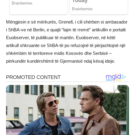
Mëngjesin e së mërkurës, Grenell, i cili shërben si ambasador
i ShBA-ve në Berlin, e quajti “lajm të rremë” artikullin e portalit
Euobserver, të publikuar të martën. Euobserver, në këtë
artikull shkruante se ShBA-të po refuzojnë të përjashtojnë një
shkëmbim të territoreve midis Kosovës dhe Serbisë –
përkundër kundërshtimit të Gjermanisë ndaj kësaj ideje.