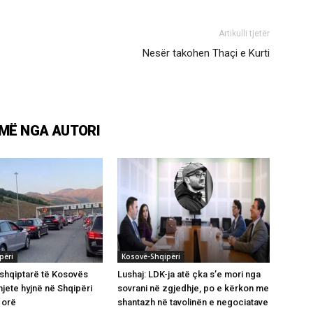
Artikulli tjetër
Nesër takohen Thaçi e Kurti
MË NGA AUTORI
përi
Kosovë-Shqipëri
 shqiptarë të Kosovës
Lushaj: LDK-ja atë çka s’e mori nga
mjete hyjnë në Shqipëri
sovrani në zgjedhje, po e kërkon me
 orë
shantazh në tavolinën e negociatave