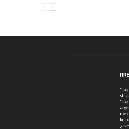
RR
“Laj
shqi
“Laj
argë
me n
krij
gaze