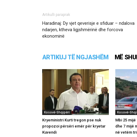
Artikulli paraprak
Haradinaj: Dy vjet qeverisje e sfiduar – ndalova
ndarjen, ktheva ligjshmërinë dhe forcova
ekonominë
ARTIKUJ TË NGJASHËM
MË SHU
Kosovë-Shqipëri
Kosovë-Shqi
Kryeministri Kurti tregon pse nuk
Mbi 25 mijë
propozoi përsëri emër për kryetar
dhe 7 mijë 
Kuvendi
në vetëm tri