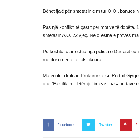
Bëhet fjalë për shtetasin e mitur O.O., banues 
Pas një konflikti të çastit për motive të dobëta, 1
shtetasin A.O.,22 vjeç. Në cilësinë e provës mat
Po kështu, u arrestua nga policia e Durrësit edhe s
me dokumente të falsifikuara.
Materialet i kaluan Prokurorisë së Rrethit Gjyq
dhe “Falsifikimi i letërnjoftimeve i pasaportave 
Facebook
Twitter
Pi