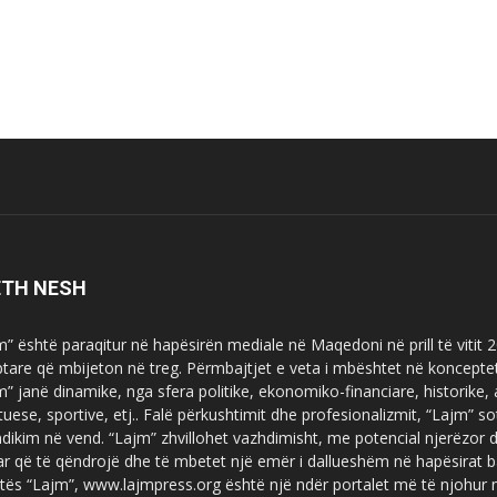
ETH NESH
m” është paraqitur në hapësirën mediale në Maqedoni në prill të vitit
ptare që mbijeton në treg. Përmbajtjet e veta i mbështet në koncepte
m” janë dinamike, nga sfera politike, ekonomiko-financiare, historike,
tuese, sportive, etj.. Falë përkushtimit dhe profesionalizmit, “Lajm
dikim në vend. “Lajm” zhvillohet vazhdimisht, me potencial njerëzor
uar që të qëndrojë dhe të mbetet një emër i dallueshëm në hapësirat b
tës “Lajm”, www.lajmpress.org është një ndër portalet më të njohur