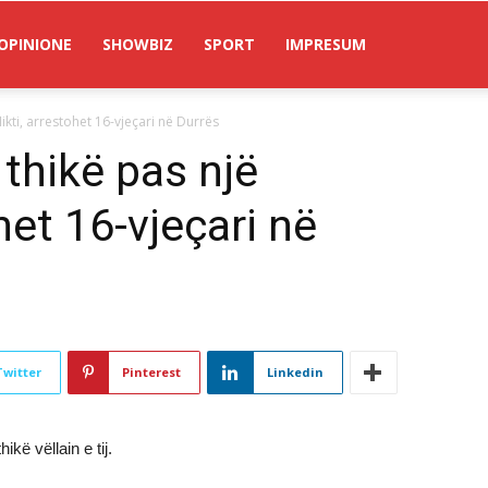
OPINIONE
SHOWBIZ
SPORT
IMPRESUM
likti, arrestohet 16-vjeçari në Durrës
 thikë pas një
het 16-vjeçari në
Twitter
Pinterest
Linkedin
kë vëllain e tij.