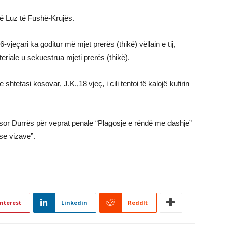
në Luz të Fushë-Krujës.
6-vjeçari ka goditur më mjet prerës (thikë) vëllain e tij,
eriale u sekuestrua mjeti prerës (thikë).
htetasi kosovar, J.K.,18 vjeç, i cili tentoi të kalojë kufirin
ësor Durrës për veprat penale “Plagosje e rëndë me dashje”
ose vizave”.
nterest
Linkedin
ReddIt