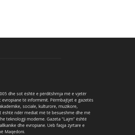
 2005 dhe sot është e përditshmja më e vjetër
t evropiane të informimit. Përmbajtjet e gazetës
 akademike, sociale, kulturore, muzikore,
” sot është ndër mediat më të besueshme dhe më
 dhe teknologji moderne. Gazeta “Lajm” është
allkanike dhe evropiane. Ueb faqja zyrtare e
 në Maqedoni.