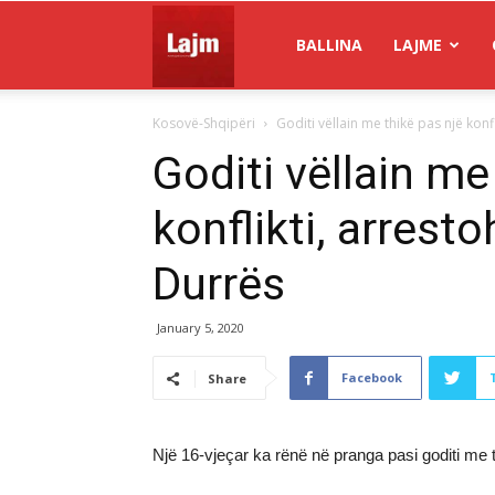
Gazeta
BALLINA
LAJME
Kosovë-Shqipëri
Goditi vëllain me thikë pas një konf
Lajm
Goditi vëllain me
konflikti, arresto
Durrës
January 5, 2020
Facebook
Share
Një 16-vjeçar ka rënë në pranga pasi goditi me thi