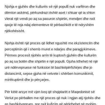
Njohja e gjuhës dhe kulturës së një populli nuk varfëron dhe
dëmton askënd, përkundrazi është aset i shtuar që ia shton
vlerat një vendi po aq sa pasuron shpirtin, mendjen dhe nxit
qasje të reja ndaj elementeve të përbashkët e të ndryshëm
njëkohësisht.
Njohja është një proces që lidhet ngushtë me ekzistencën dhe
perceptimin që i shemb muret e ndarjes dhe paragjykimeve.
Përmes procesit njohës arrin të kuptosh gjuhën dhe kulturën
po aq sa botën dhe shpirtin e një populli. Gjuha kthehet në një
urë ndërvepruese në funksion të bashkëpërfshirjes dhe jo
distancimit, sepse gjuha në vetvete i shërben komunikimit,
mirëkuptimit dhe jo përçarjes.
Për këtë arsye më vjen keq që shqiptarët e Maqedonisë së
Veriut po përballen me një proces që nuk i ngjan atij njohës dhe
as bashkëveprues, por nxit kufizim që përkthehet në mohim,