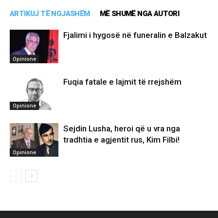
ARTIKUJ TË NGJASHËM
MË SHUMË NGA AUTORI
Fjalimi i hygosë në funeralin e Balzakut
Opinione
Fuqia fatale e lajmit të rrejshëm
Opinione
Sejdin Lusha, heroi që u vra nga
tradhtia e agjentit rus, Kim Filbi!
Opinione