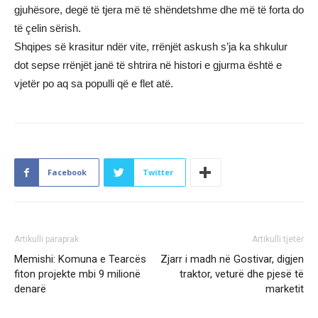
gjuhësore, degë të tjera më të shëndetshme dhe më të forta do
të çelin sërish.
Shqipes së krasitur ndër vite, rrënjët askush s’ja ka shkulur
dot sepse rrënjët janë të shtrira në histori e gjurma është e
vjetër po aq sa populli që e flet atë.
Facebook
Twitter
Artikulli paraprak
Artikulli tjetër
Memishi: Komuna e Tearcës
Zjarr i madh në Gostivar, digjen
fiton projekte mbi 9 milionë
traktor, veturë dhe pjesë të
denarë
marketit