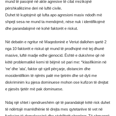
mund të pasojnë në akte agresive të cilat rrezikojnë
përshkallëzime deri në luftë civile.
Duhet të kuptojmë që lufta apo agresioni masiv ndodh më
shpejt sesa ne mund ta mendojmë, nëse nuk i identifikojmë
dhe parandalojmë në kohë faktorët e riskut.
Në debatin e ngritur në Maqedoninë e Veriut dallohen qartë 2
nga 10 faktorët e riskut që mund të prodhojnë më tej dhunë
masive, luftë madje edhe gjenocid. Është e dukshme që në
këtë problematikë kemi të bëjmë së pari me: *klasifikimin në
‘ne’ dhe ‘ata’, faktor që sjell përçarje, distancim dhe
mosidentifikim të njërës palë me tjetrën dhe së dyti me
diskriminim ku pjesa dominuese mohon ose kufizon të drejtat
e pjesës tjetër më pak dominuese.
Ndaj një shtet i qendrueshëm që të parandalojë këtë risk duhet
të ndërtojë marrëdhënie të drejta mes qytetarëve të vet në
funksion të demokracinë dhe stabilitetit shoqëror. Të shmangë