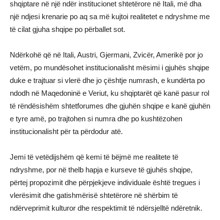
shqiptare në një ndër institucionet shtetërore në Itali, më dha
një ndjesi krenarie po aq sa më kujtoi realitetet e ndryshme me
të cilat gjuha shqipe po përballet sot.
Ndërkohë që në Itali, Austri, Gjermani, Zvicër, Amerikë por jo
vetëm, po mundësohet institucionalisht mësimi i gjuhës shqipe
duke e trajtuar si vlerë dhe jo çështje numrash, e kundërta po
ndodh në Maqedoninë e Veriut, ku shqiptarët që kanë pasur rol
të rëndësishëm shtetforumes dhe gjuhën shqipe e kanë gjuhën
e tyre amë, po trajtohen si numra dhe po kushtëzohen
institucionalisht për ta përdodur atë.
Jemi të vetëdijshëm që kemi të bëjmë me realitete të
ndryshme, por në thelb hapja e kurseve të gjuhës shqipe,
përtej propozimit dhe përpjekjeve individuale është tregues i
vlerësimit dhe gatishmërisë shtetërore në shërbim të
ndërveprimit kulturor dhe respektimit të ndërsjelltë ndëretnik.