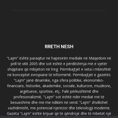
RRETH NESH
“Lajm” është paraqitur në hapësirën mediale në Maqedoni në
prill të vitit 2005 dhe sot është e përditshmja më e vjetër
shqiptare që mbijeton në treg. Përmbajtjet e veta i mbështet
në konceptet evropiane të informimit. Përmbajtjet e gazetës
“Lajm” janë dinamike, nga sfera politike, ekonomiko-
financiare, historike, akademike, sociale, kulturore, muzikore,
argëtuese, sportive, etj.. Falë përkushtimit dhe
profesionalizmit, “Lajm” sot është ndër mediat më të
besueshme dhe më me ndikim në vend. “Lajm” zhvillohet
vazhdimisht, me potencial njerëzor dhe teknologji moderne.
Gazeta “Lajm” është krijuar që të qëndrojë dhe të mbetet një