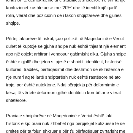
konfuzionet kushtetuese me ‘20%’ dhe të identifikojë qartë
rolin, vlerat dhe pozicionin që i takon shqiptarëve dhe gjuhës
shqipe.
Përtej faktorëve të riskut, çdo politikë në Maqedoninë e Veriut
duhet të kuptojë se gjuha shqipe nuk është thjesht një element
apo një objekt arbitrar i vendosur gabimisht diku. Gjuha shqipe
është e gjallë dhe jeton si pjesë e shpirtit, identitetit, historisë,
kulturës, traditës, përfaqësimit dhe dëshmon se ekzistenca e
një numri aq të lartë shqiptarësh nuk është rastësore në ato
troje, por është autoktone. Ndaj përpjekja për deformimin e
kësaj të vërtete deformon gjithë identitetin kombëtar e vlerat
shtetërore.
Prania e shqiptarëve në Maqedoninë e Veriut është fakt
historik e kjo prani nuk zhbëhet nga përpjekjet kufizuese të së
drejtës për ta folur, shkruar e për t’u përfaqësuar zyrtarisht me