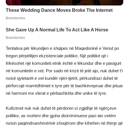
Tentativa për lëkundjen e shqipes në Maqedoninë e Veriut po
tregon përpëlitjen ekzistenciale politike. Një politikë që i
frikësohet një komuniteti etnik është e lëkundur dhe e pasigurt
në komunitetin e vet. Por sado në krizë të jetë ajo, nuk duhet t’i
nxisë qytetarët e vet kundër njëri-tjetrit, përkundrazi duhet të
përforcojë marrëdhëniet e tyre për të bashkëvepruar dhe jetuar
në harmoni me vlerat e përbashkëta dhe unike të tyre.
Kufizimet nuk nuk duhet të përdoren si zgjidhje të ngërçeve
politike, as mohimi dhe gjuha diskriminuese pasi ato vetëm
nxisin paqëndrueshmërinë shoqërore dhe kthehen në thirrje që