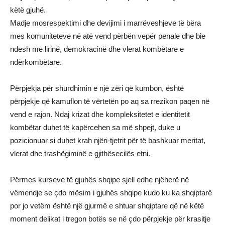
këtë gjuhë.
Madje mosrespektimi dhe devijimi i marrëveshjeve të bëra
mes komuniteteve në atë vend përbën vepër penale dhe bie
ndesh me lirinë, demokracinë dhe vlerat kombëtare e
ndërkombëtare.
Përpjekja për shurdhimin e një zëri që kumbon, është
përpjekje që kamuflon të vërtetën po aq sa rrezikon paqen në
vend e rajon. Ndaj krizat dhe kompleksitetet e identitetit
kombëtar duhet të kapërcehen sa më shpejt, duke u
pozicionuar si duhet krah njëri-tjetrit për të bashkuar meritat,
vlerat dhe trashëgiminë e gjithësecilës etni.
Përmes kurseve të gjuhës shqipe sjell edhe njëherë në
vëmendje se çdo mësim i gjuhës shqipe kudo ku ka shqiptarë
por jo vetëm është një gjurmë e shtuar shqiptare që në këtë
moment delikat i tregon botës se në çdo përpjekje për krasitje