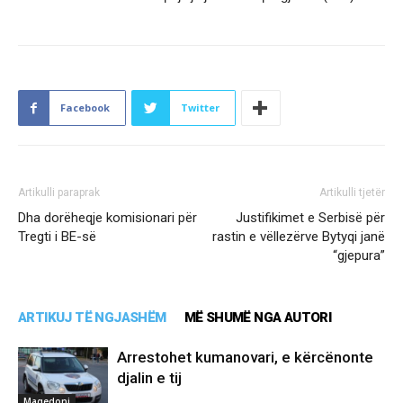
Facebook
Twitter
Artikulli paraprak
Artikulli tjetër
Dha dorëheqje komisionari për
Justifikimet e Serbisë për
Tregti i BE-së
rastin e vëllezërve Bytyqi janë
“gjepura”
ARTIKUJ TË NGJASHËM
MË SHUMË NGA AUTORI
Arrestohet kumanovari, e kërcënonte
djalin e tij
Maqedoni