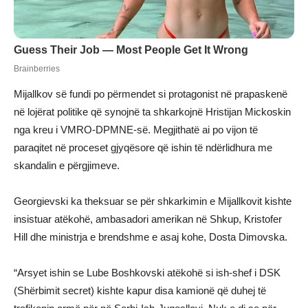
Mijallkov së fundi po përmendet si protagonist në prapaskenë
në lojërat politike që synojnë ta shkarkojnë Hristijan Mickoskin
nga kreu i VMRO-DPMNE-së. Megjithatë ai po vijon të
paraqitet në proceset gjyqësore që ishin të ndërlidhura me
skandalin e përgjimeve.
Georgievski ka theksuar se për shkarkimin e Mijallkovit kishte
insistuar atëkohë, ambasadori amerikan në Shkup, Kristofer
Hill dhe ministrja e brendshme e asaj kohe, Dosta Dimovska.
“Arsyet ishin se Lube Boshkovski atëkohë si ish-shef i DSK
(Shërbimit secret) kishte kapur disa kamionë që duhej të