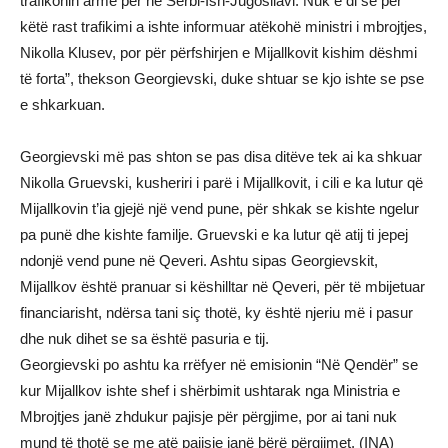
trafikonin armë për në Serbi-Ish-Jugosllavi. Nuk e di se për
këtë rast trafikimi a ishte informuar atëkohë ministri i mbrojtjes,
Nikolla Klusev, por për përfshirjen e Mijallkovit kishim dëshmi
të forta”, thekson Georgievski, duke shtuar se kjo ishte se pse
e shkarkuan.
Georgievski më pas shton se pas disa ditëve tek ai ka shkuar
Nikolla Gruevski, kusheriri i parë i Mijallkovit, i cili e ka lutur që
Mijallkovin t’ia gjejë një vend pune, për shkak se kishte ngelur
pa punë dhe kishte familje. Gruevski e ka lutur që atij ti jepej
ndonjë vend pune në Qeveri. Ashtu sipas Georgievskit,
Mijallkov është pranuar si këshilltar në Qeveri, për të mbijetuar
financiarisht, ndërsa tani siç thotë, ky është njeriu më i pasur
dhe nuk dihet se sa është pasuria e tij.
Georgievski po ashtu ka rrëfyer në emisionin “Në Qendër” se
kur Mijallkov ishte shef i shërbimit ushtarak nga Ministria e
Mbrojtjes janë zhdukur pajisje për përgjime, por ai tani nuk
mund të thotë se me atë pajisje janë bërë përgjimet. (INA)