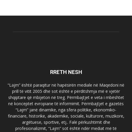
RRETH NESH
“Lajm” është paraqitur në hapësirën mediale në Maqedoni në
prill të vitit 2005 dhe sot është e përditshmja më e vjetër
shqiptare që mbijeton në treg. Përmbajtjet e veta i mbështet
në konceptet evropiane të informimit. Përmbajtjet e gazetës
“Lajm” janë dinamike, nga sfera politike, ekonomiko-
financiare, historike, akademike, sociale, kulturore, muzikore,
argëtuese, sportive, etj.. Falë përkushtimit dhe
profesionalizmit, “Lajm” sot është ndër mediat më të