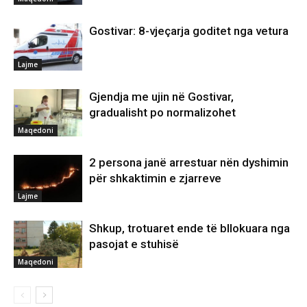
Gostivar: 8-vjeçarja goditet nga vetura
Lajme
Gjendja me ujin në Gostivar,
gradualisht po normalizohet
Maqedoni
2 persona janë arrestuar nën dyshimin
për shkaktimin e zjarreve
Lajme
Shkup, trotuaret ende të bllokuara nga
pasojat e stuhisë
Maqedoni