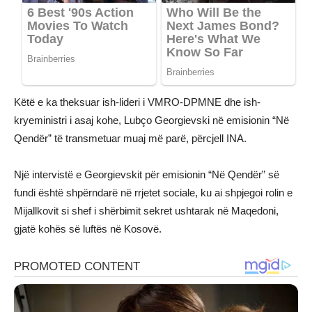
Këtë e ka theksuar ish-lideri i VMRO-DPMNE dhe ish-
kryeministri i asaj kohe, Lubço Georgievski në emisionin “Në
Qendër” të transmetuar muaj më parë, përcjell INA.
Një intervistë e Georgievskit për emisionin “Në Qendër” së
fundi është shpërndarë në rrjetet sociale, ku ai shpjegoi rolin e
Mijallkovit si shef i shërbimit sekret ushtarak në Maqedoni,
gjatë kohës së luftës në Kosovë.