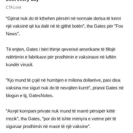
“Gjërat nuk do të kthehen përsëri në normale derisa të kemi
një vaksinë që ka dalë në të gjithë botën”, tha Gates për ”Fox
News”.
Të enjten, Gates i bëri thirrje qeverisë amerikane të fillojë
ndërtimin e fabrikave për prodhimin e vaksinave në luftën
kundër virusit.
”Kjo mund të çojë në humbjen e miliona dollarëve, pasi disa
vaksina me siguri nuk do të nevojiten kurrë”, pranoi Gates në
blogun e tij, GatesNotes.
”Asnjë kompani private nuk mund të marrë përsipër këtë
rrezik”, tha Gates, ”por do të ishte mënyra e vetme për të
siguruar prodhimin në masë të një vaksine”.