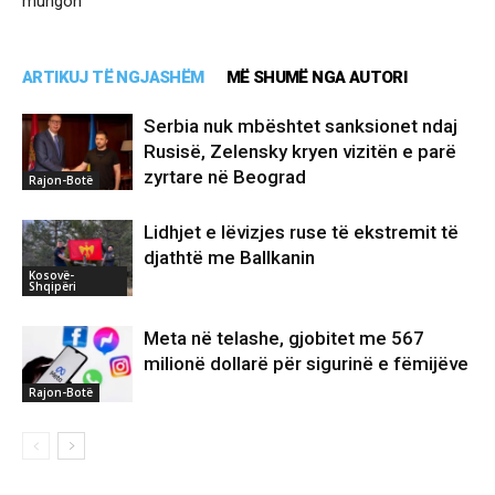
mungon
ARTIKUJ TË NGJASHËM
MË SHUMË NGA AUTORI
Serbia nuk mbështet sanksionet ndaj
Rusisë, Zelensky kryen vizitën e parë
zyrtare në Beograd
Rajon-Botë
Lidhjet e lëvizjes ruse të ekstremit të
djathtë me Ballkanin
Kosovë-
Shqipëri
Meta në telashe, gjobitet me 567
milionë dollarë për sigurinë e fëmijëve
Rajon-Botë