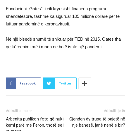
Fondacioni ”Gates”, i cili kryesisht financon programe
shëndetësore, tashmë ka siguruar 105 milionë dollarë për të
luftuar pandeminë e koronavirusit.
Në një bisedë shumë të shikuar për TED në 2015, Gates tha
që kërcënimi më i madh në botë ishte një pandemi.
Facebook
Twitter
Artikulli paraprak
Artikulli tjetër
Arbenita publikon foto që nuk i
Gjenden dy trupa të pajetë në
kemi parë me Feron, thotë se i
një banesë, janë nënë e bir?