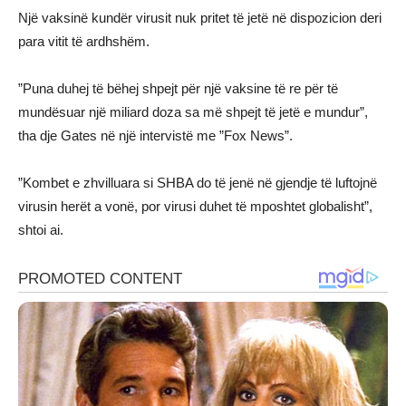
Një vaksinë kundër virusit nuk pritet të jetë në dispozicion deri
para vitit të ardhshëm.
”Puna duhej të bëhej shpejt për një vaksine të re për të
mundësuar një miliard doza sa më shpejt të jetë e mundur”,
tha dje Gates në një intervistë me ”Fox News”.
”Kombet e zhvilluara si SHBA do të jenë në gjendje të luftojnë
virusin herët a vonë, por virusi duhet të mposhtet globalisht”,
shtoi ai.