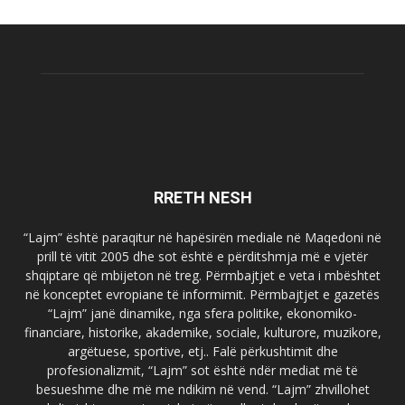
RRETH NESH
“Lajm” është paraqitur në hapësirën mediale në Maqedoni në
prill të vitit 2005 dhe sot është e përditshmja më e vjetër
shqiptare që mbijeton në treg. Përmbajtjet e veta i mbështet
në konceptet evropiane të informimit. Përmbajtjet e gazetës
“Lajm” janë dinamike, nga sfera politike, ekonomiko-
financiare, historike, akademike, sociale, kulturore, muzikore,
argëtuese, sportive, etj.. Falë përkushtimit dhe
profesionalizmit, “Lajm” sot është ndër mediat më të
besueshme dhe më me ndikim në vend. “Lajm” zhvillohet