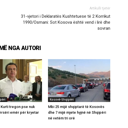
Artikulli tjetër
31-vjetori i Deklaratës Kushtetuese të 2 Korrikut
1990/Osmani: Sot Kosova është vend i lirë dhe
sovran
MË NGA AUTORI
përi
Kosovë-Shqipëri
 Kurti tregon pse nuk
Mbi 25 mijë shqiptarë të Kosovës
rsëri emër për kryetar
dhe 7 mijë mjete hyjnë në Shqipëri
në vetëm tri orë