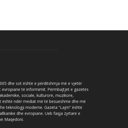
 2005 dhe sot është e përditshmja më e vjetër
t evropiane të informimit. Përmbajtjet e gazetës
 akademike, sociale, kulturore, muzikore,
” sot është ndër mediat më të besueshme dhe më
 dhe teknologji moderne. Gazeta “Lajm” është
allkanike dhe evropiane. Ueb faqja zyrtare e
 në Maqedoni.