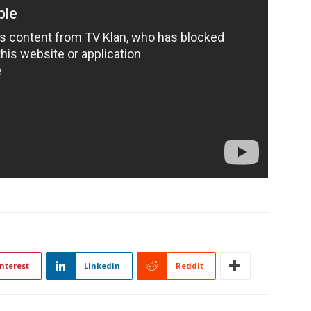
nterest
Linkedin
ReddIt