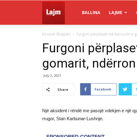
Gazeta
BALLINA
LAJME
Kosovë-Shqipëri
Furgoni përplaset me karrocën e go
Lajm
Furgoni përplase
gomarit, ndërron 
July 2, 2021
Facebook
Share
Një aksident i rëndë me pasojë vdekjen e një q
rrugor, Stan Karbunar-Lushnje.