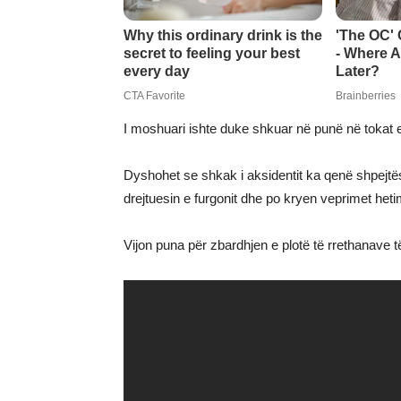
I moshuari ishte duke shkuar në punë në tokat e
Dyshohet se shkak i aksidentit ka qenë shpejtësi
drejtuesin e furgonit dhe po kryen veprimet heti
Vijon puna për zbardhjen e plotë të rrethanave të