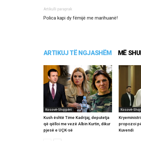
Artikulli paraprak
Polica kapi dy fëmijë me marihuanë!
ARTIKUJ TË NGJASHËM
MË SHU
Kosovë-Shqipëri
Kosovë-Shqi
Kush është Time Kadrijaj, deputetja
Kryeministri
që qëlloi me vezë Albin Kurtin, dikur
propozoi pë
pjesë e UÇK-së
Kuvendi