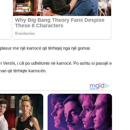
rplasur me një karrocë që tërhiqej nga një gomar.
Vershi, i cili po udhëtonte në karrocë. Po ashtu si pasojë e
ari që tërhiqte karrocën.