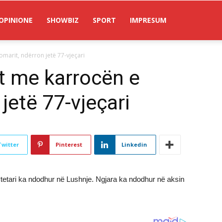
OPINIONE
SHOWBIZ
SPORT
IMPRESUM
marit, ndërron jetë 77-vjeçari
t me karrocën e
jetë 77-vjeçari
Twitter
Pinterest
Linkedin
ytetari ka ndodhur në Lushnje. Ngjara ka ndodhur në aksin