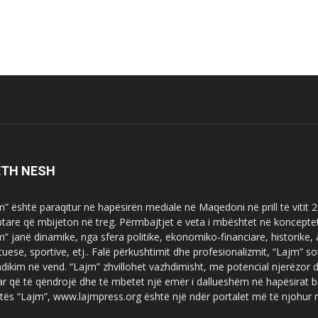
ETH NESH
m” është paraqitur në hapësirën mediale në Maqedoni në prill të vitit
ptare që mbijeton në treg. Përmbajtjet e veta i mbështet në koncepte
m” janë dinamike, nga sfera politike, ekonomiko-financiare, historike,
tuese, sportive, etj.. Falë përkushtimit dhe profesionalizmit, “Lajm
dikim në vend. “Lajm” zhvillohet vazhdimisht, me potencial njerëzor
uar që të qëndrojë dhe të mbetet një emër i dallueshëm në hapësirat b
tës “Lajm”, www.lajmpress.org është një ndër portalet më të njohur