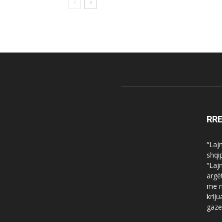
RR
“Laj
shqi
“Laj
argë
me n
krij
gaze