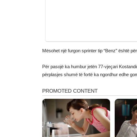
Mësohet një furgon sprinter tip “Benz” është pë
Për pasojë ka humbur jetën 77-vjeçari Kostandin 
përplasjes shumë të fortë ka ngordhur edhe gom