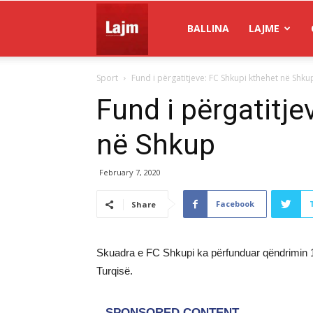
Gazeta
BALLINA
LAJME
Sport
Fund i përgatitjeve: FC Shkupi kthehet në Shku
Lajm
Fund i përgatitj
në Shkup
February 7, 2020
Facebook
Share
Skuadra e FC Shkupi ka përfunduar qëndrimin 15 
Turqisë.