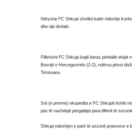
Ndryshe FC Shkupi zhvilloi katër ndeshje kontro
dhe një disfatë.
Fillimisht FC Shkupi luajti baraz përballë ekipit
Bosnjë e Hercegovinës (2-2), ndërsa pësoi disf
Timisoara.
Sot (e premte) ekspedita e FC Shkupit është nisu
pas të vazhdojë përgatitjet para fillimit të sezoni
Shkupi ndeshjen e parë të sezonit pranveror e lu