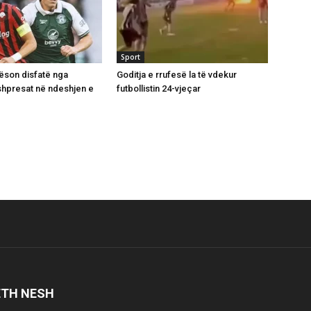
Sport
ëson disfatë nga
Goditja e rrufesë la të vdekur
 shpresat në ndeshjen e
futbollistin 24-vjeçar
ETH NESH