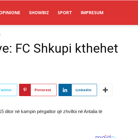
OPINIONE
SHOWBIZ
SPORT
IMPRESUM
p
eve: FC Shkupi kthehet
Twitter
Pinterest
Linkedin
ditor në kampin përgatitor që zhvilloi në Antalia të