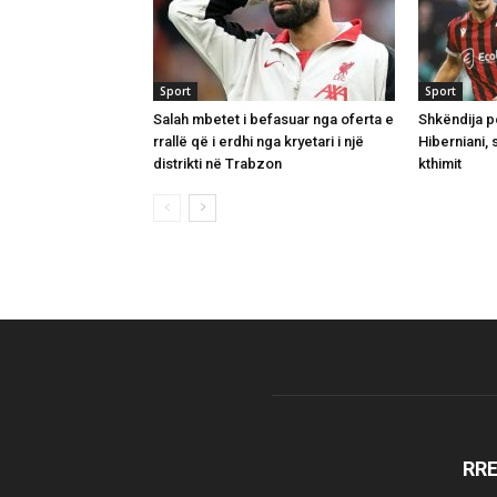
Sport
Sport
Salah mbetet i befasuar nga oferta e
Shkëndija p
rrallë që i erdhi nga kryetari i një
Hiberniani,
distrikti në Trabzon
kthimit
RR