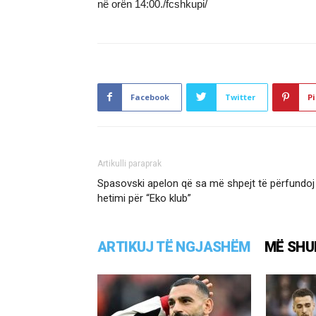
në orën 14:00./fcshkupi/
Facebook
Twitter
Pi
Artikulli paraprak
Spasovski apelon që sa më shpejt të përfundoj
hetimi për “Eko klub”
ARTIKUJ TË NGJASHËM
MË SHU