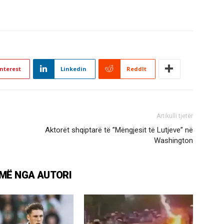
nterest
Linkedin
ReddIt
Artikulli tjetër
Aktorët shqiptarë të ”Mëngjesit të Lutjeve” në
Washington
MË NGA AUTORI