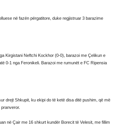
lluese në fazën përgatitore, duke regjistruar 3 barazime
 nga Kirgistani Neftchi Kockhor (0-0), barazoi me Çelikun e
atë 0-1 nga Feronikeli. Barazoi me rumunët e FC Ripensia
r drejt Shkupit, ku ekipi do të ketë disa ditë pushim, që më
t pranveror.
an në Çair me 16 shkurt kundër Borecit të Velesit, me fillim