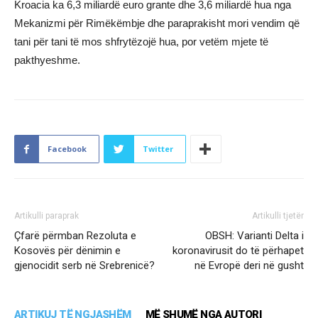
Kroacia ka 6,3 miliardë euro grante dhe 3,6 miliardë hua nga
Mekanizmi për Rimëkëmbje dhe paraprakisht mori vendim që
tani për tani të mos shfrytëzojë hua, por vetëm mjete të
pakthyeshme.
Facebook
Twitter
Artikulli paraprak
Artikulli tjetër
Çfarë përmban Rezoluta e
OBSH: Varianti Delta i
Kosovës për dënimin e
koronavirusit do të përhapet
gjenocidit serb në Srebrenicë?
në Evropë deri në gusht
ARTIKUJ TË NGJASHËM
MË SHUMË NGA AUTORI