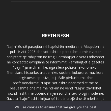
RRETH NESH
“Lajm” është paraqitur në hapësirën mediale në Maqedoni në
prill të vitit 2005 dhe sot është e përditshmja më e vjetër
shqiptare që mbijeton në treg. Përmbajtjet e veta i mbështet
në konceptet evropiane të informimit. Përmbajtjet e gazetës
“Lajm” janë dinamike, nga sfera politike, ekonomiko-
financiare, historike, akademike, sociale, kulturore, muzikore,
argëtuese, sportive, etj.. Falë përkushtimit dhe
profesionalizmit, “Lajm” sot është ndër mediat më të
besueshme dhe më me ndikim në vend. “Lajm” zhvillohet
vazhdimisht, me potencial njerëzor dhe teknologji moderne.
Gazeta “Lajm” është krijuar që të qëndrojë dhe të mbetet një
emër i dallueshëm në hapësirat ballkanike dhe evropiane. Ueb
We use cookies to ensure that we give you the best
faqja zyrtare e gazetës “Lajm”, www.lajmpress.org është një