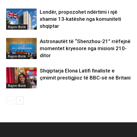
Londër, propozohet ndërtimi i një
xhamie 13-katëshe nga komuniteti
shqiptar
Rajon-Botë
Astronautët të “Shenzhou-21” rrëfejnë
momentet kryesore nga misioni 210-
ditor
Rajon-Botë
Shqiptarja Elona Latifi finaliste e
çmimit prestigjioz të BBC-së në Britani
Rajon-Botë