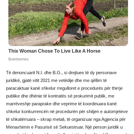
Të denoncuarit N.I. dhe B.G., si drejtues të dy personave
juridikë, gjatë vitit 2021 me vetëdije dhe me qëllim të
paracaktuar kanë shkelur rregulloret e procedurës për thirrje
publike dhe dhënie të kontratës së prokurimit publik, me
marrëveshje paraprake dhe veprime të koordinuara kanë
shkelur konkurrencën në procedurën për shitjen e automjeteve
të shkatërruara – skrap metali, të organizuar nga Agjencia për
Menaxhimin e Pasurisë së Sekuestruar. Një person juridik u