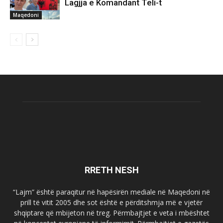
Lagjja e Komandant Teli-t
Maqedoni
RRETH NESH
“Lajm” është paraqitur në hapësirën mediale në Maqedoni në
prill të vitit 2005 dhe sot është e përditshmja më e vjetër
shqiptare që mbijeton në treg. Përmbajtjet e veta i mbështet