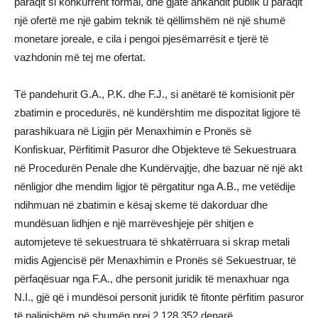
paraqit si konkurrent formal, dhe gjatë ankandit publik u paraqit
një ofertë me një gabim teknik të qëllimshëm në një shumë
monetare joreale, e cila i pengoi pjesëmarrësit e tjerë të
vazhdonin më tej me ofertat.
Të pandehurit G.A., P.K. dhe F.J., si anëtarë të komisionit për
zbatimin e procedurës, në kundërshtim me dispozitat ligjore të
parashikuara në Ligjin për Menaxhimin e Pronës së
Konfiskuar, Përfitimit Pasuror dhe Objekteve të Sekuestruara
në Procedurën Penale dhe Kundërvajtje, dhe bazuar në një akt
nënligjor dhe mendim ligjor të përgatitur nga A.B., me vetëdije
ndihmuan në zbatimin e kësaj skeme të dakorduar dhe
mundësuan lidhjen e një marrëveshjeje për shitjen e
automjeteve të sekuestruara të shkatërruara si skrap metali
midis Agjencisë për Menaxhimin e Pronës së Sekuestruar, të
përfaqësuar nga F.A., dhe personit juridik të menaxhuar nga
N.I., gjë që i mundësoi personit juridik të fitonte përfitim pasuror
të paligjshëm në shumën prej 2.128.352 denarë.