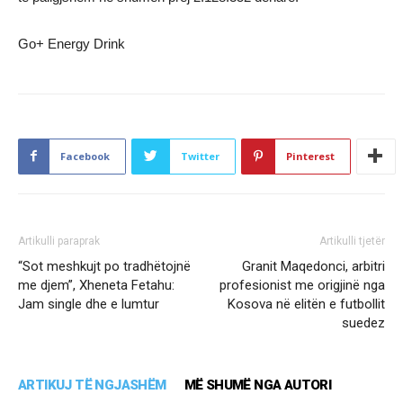
Go+ Energy Drink
Facebook
Twitter
Pinterest
Artikulli paraprak
Artikulli tjetër
“Sot meshkujt po tradhëtojnë
Granit Maqedonci, arbitri
me djem”, Xheneta Fetahu:
profesionist me origjinë nga
Jam single dhe e lumtur
Kosova në elitën e futbollit
suedez
ARTIKUJ TË NGJASHËM
MË SHUMË NGA AUTORI