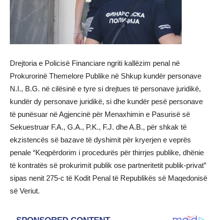
Drejtoria e Policisë Financiare ngriti kallëzim penal në
Prokurorinë Themelore Publike në Shkup kundër personave
N.I., B.G. në cilësinë e tyre si drejtues të personave juridikë,
kundër dy personave juridikë, si dhe kundër pesë personave
të punësuar në Agjencinë për Menaxhimin e Pasurisë së
Sekuestruar F.A., G.A., P.K., F.J. dhe A.B., për shkak të
ekzistencës së bazave të dyshimit për kryerjen e veprës
penale “Keqpërdorim i procedurës për thirrjes publike, dhënie
të kontratës së prokurimit publik ose partneritetit publik-privat”
sipas nenit 275-c të Kodit Penal të Republikës së Maqedonisë
së Veriut.