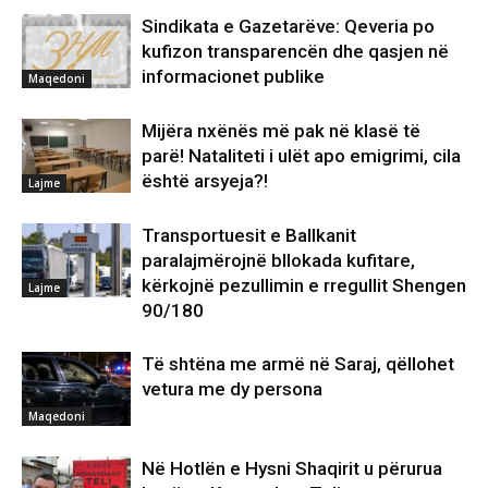
Sindikata e Gazetarëve: Qeveria po
kufizon transparencën dhe qasjen në
informacionet publike
Maqedoni
Mijëra nxënës më pak në klasë të
parë! Nataliteti i ulët apo emigrimi, cila
është arsyeja?!
Lajme
Transportuesit e Ballkanit
paralajmërojnë bllokada kufitare,
kërkojnë pezullimin e rregullit Shengen
Lajme
90/180
Të shtëna me armë në Saraj, qëllohet
vetura me dy persona
Maqedoni
Në Hotlën e Hysni Shaqirit u përurua