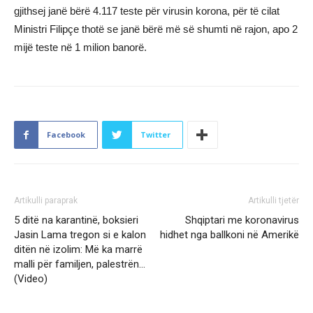
gjithsej janë bërë 4.117 teste për virusin korona, për të cilat
Ministri Filipçe thotë se janë bërë më së shumti në rajon, apo 2
mijë teste në 1 milion banorë.
Facebook
Twitter
Artikulli paraprak
Artikulli tjetër
5 ditë na karantinë, boksieri
Shqiptari me koronavirus
Jasin Lama tregon si e kalon
hidhet nga ballkoni në Amerikë
ditën në izolim: Më ka marrë
malli për familjen, palestrën…
(Video)