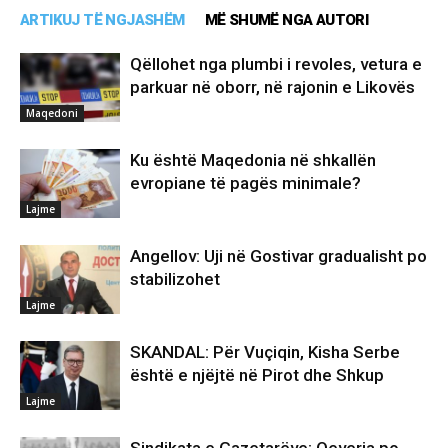
ARTIKUJ TË NGJASHËM
MË SHUMË NGA AUTORI
Qëllohet nga plumbi i revoles, vetura e
parkuar në oborr, në rajonin e Likovës
Maqedoni
Ku është Maqedonia në shkallën
evropiane të pagës minimale?
Lajme
Angellov: Uji në Gostivar gradualisht po
stabilizohet
Lajme
SKANDAL: Për Vuçiqin, Kisha Serbe
është e njëjtë në Pirot dhe Shkup
Lajme