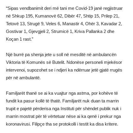
“Sipas vendbanimit deri më tani me Covid-19 janë regjistruar
në Shkup 195, Kumanovë 62, Dibër 47, Shtip 15, Prilep 21,
Tetovë 13, Strugë 9, Veles 6, Manastir 4, Ohër 3, Kavadar 2,
Gostivar 1, Gjevgjeli 2, Strumicë 1, Kriva Pallanka 2 dhe
Koçan 1 rast.”
Një burrë pa shenja jete u soll në mesditë në ambulancën
Viktoria të Komunës së Butelit. Ndonëse personeli mjekësor
intervenoi, supozohet se i ndjeri ka ndërruar jetë gjatë rrugës
për në ambulantë.
Familjarët thanë se ai ka vuajtur nga astma, por kohëve të
fundit ka pasur kollë të thatë. Familjarët nuk duan ta marrin
trupit e pajetë përderisa nga Instituti për shëndet publik nuk i
marrin mostrat për të vërtetuar nëse ai ka qenë i prekur nga
koronavirusi. Filipçe tha se protokolli i testit ka disa kritere.