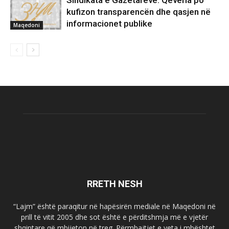
Sindikata e Gazetarëve: Qeveria po
kufizon transparencën dhe qasjen në
informacionet publike
Maqedoni
RRETH NESH
“Lajm” është paraqitur në hapësirën mediale në Maqedoni në
prill të vitit 2005 dhe sot është e përditshmja më e vjetër
shqiptare që mbijeton në treg. Përmbajtjet e veta i mbështet