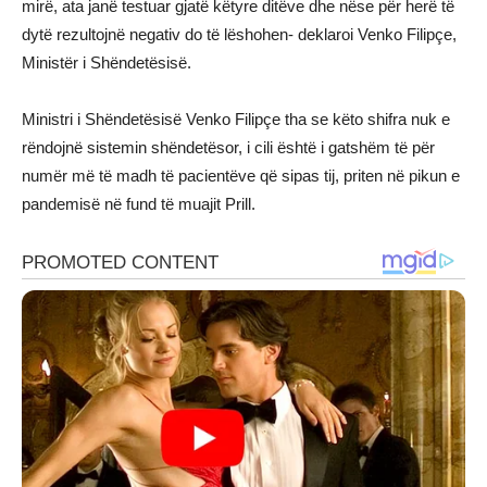
mirë, ata janë testuar gjatë këtyre ditëve dhe nëse për herë të
dytë rezultojnë negativ do të lëshohen- deklaroi Venko Filipçe,
Ministër i Shëndetësisë.
Ministri i Shëndetësisë Venko Filipçe tha se këto shifra nuk e
rëndojnë sistemin shëndetësor, i cili është i gatshëm të për
numër më të madh të pacientëve që sipas tij, priten në pikun e
pandemisë në fund të muajit Prill.