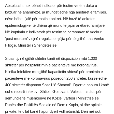
Absolutisht nuk bëhet indikator për testim vetëm duke u
bazuar në anamnezë, ja mundet edhe nga anëtarët e familjes,
nëse bëhet fjalë për rastin konkret. Në bazë të anketës
epidemiologjike, të dhëna që mund të japin anëtarët familjarë.
Në kuptimin e indikatorit për testim të personave të vdekur
‘post mortum’ vlejnë rregullat e njëjta për të gjithë- tha Venko
Filipçe, Ministër i Shëndetësisë.
Sipas tij, në gjithë shtetin kanë në dispozicion mbi 1.000
shtretër për hospitalizimin e pacientëve me koronavirus.
Klinika Infektive me gjithë kapacitetin shtesë për pranimin e
pacientëve me koronavirus posedon 250 shtretër, kurse edhe
400 shtretër disponon Spitali “8 Shtatori”. Dyert e hapura i kanë
edhe reparti infektiv i Shtipit, Gostivarit, Velesit, Instituti për
sëmundje të mushkërive në Kozle, vartësi i Ministrisë së
Punës dhe Politikës Sociale në Demir Kapia, si dhe spitalet
private, të cilat kanë hapur dyert vullnetarisht. Deri më sot,