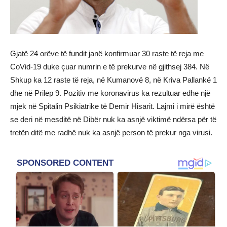
Gjatë 24 orëve të fundit janë konfirmuar 30 raste të reja me
CoVid-19 duke çuar numrin e të prekurve në gjithsej 384. Në
Shkup ka 12 raste të reja, në Kumanovë 8, në Kriva Pallankë 1
dhe në Prilep 9. Pozitiv me koronavirus ka rezultuar edhe një
mjek në Spitalin Psikiatrike të Demir Hisarit. Lajmi i mirë është
se deri në mesditë në Dibër nuk ka asnjë viktimë ndërsa për të
tretën ditë me radhë nuk ka asnjë person të prekur nga virusi.