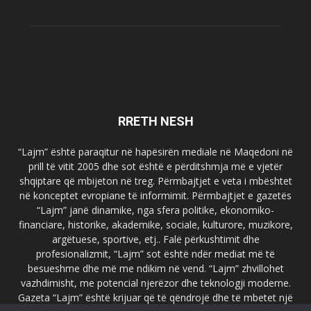
RRETH NESH
“Lajm” është paraqitur në hapësirën mediale në Maqedoni në
prill të vitit 2005 dhe sot është e përditshmja më e vjetër
shqiptare që mbijeton në treg. Përmbajtjet e veta i mbështet
në konceptet evropiane të informimit. Përmbajtjet e gazetës
“Lajm” janë dinamike, nga sfera politike, ekonomiko-
financiare, historike, akademike, sociale, kulturore, muzikore,
argëtuese, sportive, etj.. Falë përkushtimit dhe
profesionalizmit, “Lajm” sot është ndër mediat më të
besueshme dhe më me ndikim në vend. “Lajm” zhvillohet
vazhdimisht, me potencial njerëzor dhe teknologji moderne.
Gazeta “Lajm” është krijuar që të qëndrojë dhe të mbetet një