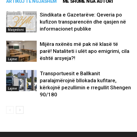
ARTIKUJ TË NGJASHËM
MË SHUMË NGA AUTORI
Sindikata e Gazetarëve: Qeveria po
kufizon transparencën dhe qasjen në
informacionet publike
Maqedoni
Mijëra nxënës më pak në klasë të
parë! Nataliteti i ulët apo emigrimi, cila
është arsyeja?!
Lajme
Transportuesit e Ballkanit
paralajmërojnë bllokada kufitare,
kërkojnë pezullimin e rregullit Shengen
Lajme
90/180