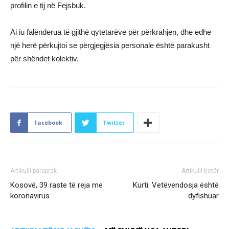
profilin e tij në Fejsbuk.
Ai iu falënderua të gjithë qytetarëve për përkrahjen, dhe edhe
një herë përkujtoi se përgjegjësia personale është parakusht
për shëndet kolektiv.
Facebook
Twitter
Artikulli paraprak
Artikulli tjetër
Kosovë, 39 raste të reja me
Kurti: Vetëvendosja është
koronavirus
dyfishuar