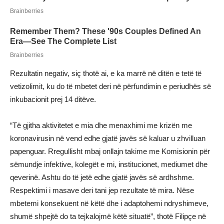
Rezultatin negativ, siç thotë ai, e ka marrë në ditën e tetë të
vetizolimit, ku do të mbetet deri në përfundimin e periudhës së
inkubacionit prej 14 ditëve.
“Të gjitha aktivitetet e mia dhe menaxhimi me krizën me
koronavirusin në vend edhe gjatë javës së kaluar u zhvilluan
papenguar. Rregullisht mbaj onllajn takime me Komisionin për
sëmundje infektive, kolegët e mi, institucionet, mediumet dhe
qeverinë. Ashtu do të jetë edhe gjatë javës së ardhshme.
Respektimi i masave deri tani jep rezultate të mira. Nëse
mbetemi konsekuent në këtë dhe i adaptohemi ndryshimeve,
shumë shpejtë do ta tejkalojmë këtë situatë”, thotë Filipçe në