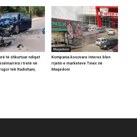
Maqedoni
ë të shkurtuar ndiqet
Kompania kosovare Interex blen
esëmarrësi i tretë në
rrjetin e marketeve Tinex në
rugor tek Radishani,
Maqedoni