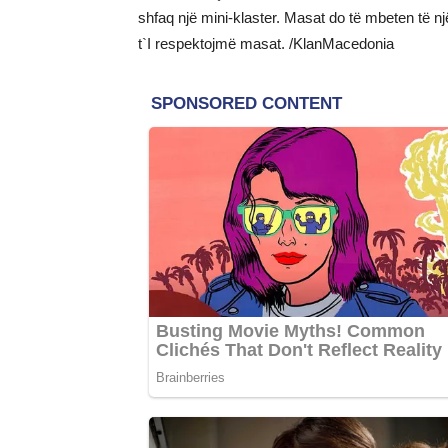
shfaq një mini-klaster. Masat do të mbeten të njëj
t`I respektojmë masat. /KlanMacedonia