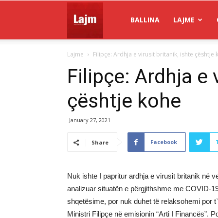
Gazeta
BALLINA
LAJME
Lajme
Filipçe: Ardhja e virusit britanik, ishte çështje
Lajm
Filipçe: Ardhja e 
çështje kohe
January 27, 2021
Facebook
Share
Nuk ishte I papritur ardhja e virusit britanik në
analizuar situatën e përgjithshme me COVID-19,
shqetësime, por nuk duhet të relaksohemi por t`
Ministri Filipçe në emisionin “Arti I Financës”. 