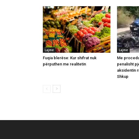
Lajme
Lajme
Fuqia blerëse: Kur shifrat nuk
Me procedur
përputhen me realitetin
penalisht pj
aksidentin r
Shkup