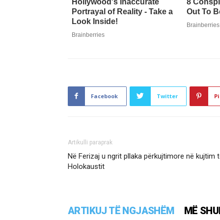
Facebook
Twitter
Pi
Artikulli paraprak
Në Ferizaj u ngrit pllaka përkujtimore në kujtim 
Holokaustit
ARTIKUJ TË NGJASHËM
MË SHU