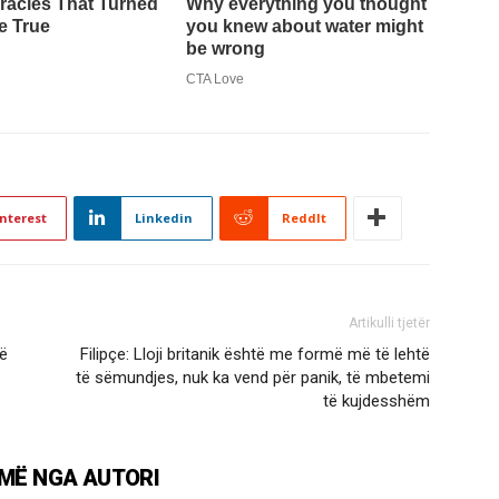
nterest
Linkedin
ReddIt
Artikulli tjetër
të
Filipçe: Lloji britanik është me formë më të lehtë
të sëmundjes, nuk ka vend për panik, të mbetemi
të kujdesshëm
MË NGA AUTORI