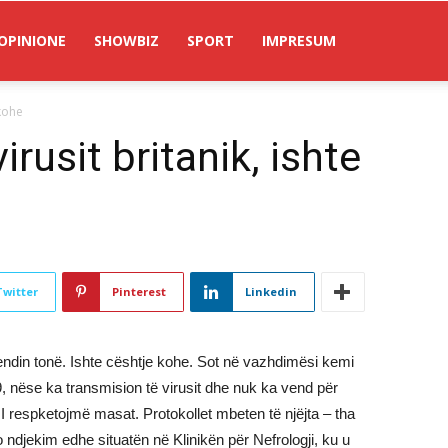
OPINIONE
SHOWBIZ
SPORT
IMPRESUM
 kohe
virusit britanik, ishte
Twitter
Pinterest
Linkedin
 vendin tonë. Ishte cështje kohe. Sot në vazhdimësi kemi
 nëse ka transmision të virusit dhe nuk ka vend për
I respketojmë masat. Protokollet mbeten të njëjta – tha
Po ndjekim edhe situatën në Klinikën për Nefrologji, ku u