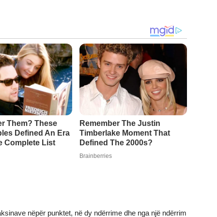
aksinave nëpër punktet, në dy ndërrime dhe nga një ndërrim