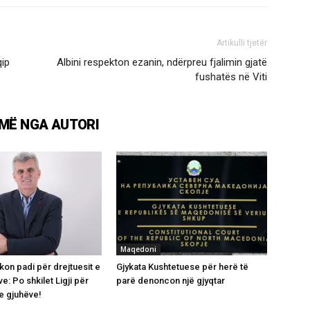
Artikulli tjetër
qip
Albini respekton ezanin, ndërpreu fjalimin gjatë
fushatës në Viti
MË NGA AUTORI
Maqedoni
kon padi për drejtuesit e
Gjykata Kushtetuese për herë të
ve: Po shkilet Ligji për
parë denoncon një gjyqtar
e gjuhëve!