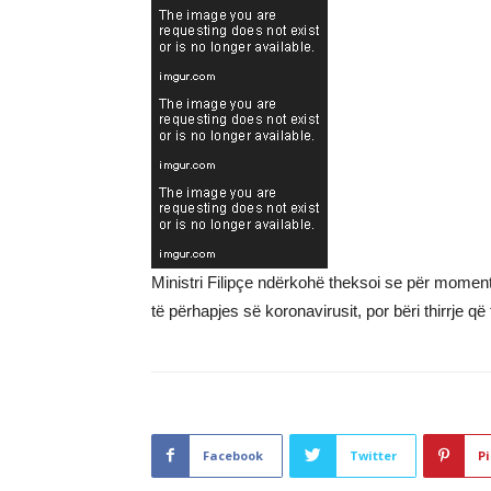
Ministri Filipçe ndërkohë theksoi se për momen
të përhapjes së koronavirusit, por bëri thirrje
Facebook
Twitter
Pi