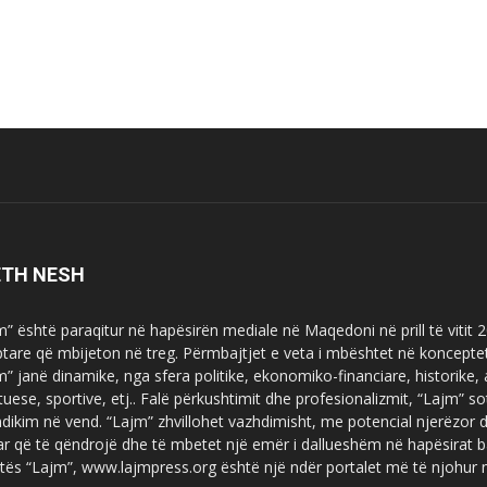
ETH NESH
m” është paraqitur në hapësirën mediale në Maqedoni në prill të vitit
ptare që mbijeton në treg. Përmbajtjet e veta i mbështet në koncepte
m” janë dinamike, nga sfera politike, ekonomiko-financiare, historike,
tuese, sportive, etj.. Falë përkushtimit dhe profesionalizmit, “Lajm
dikim në vend. “Lajm” zhvillohet vazhdimisht, me potencial njerëzor
uar që të qëndrojë dhe të mbetet një emër i dallueshëm në hapësirat b
tës “Lajm”, www.lajmpress.org është një ndër portalet më të njohur