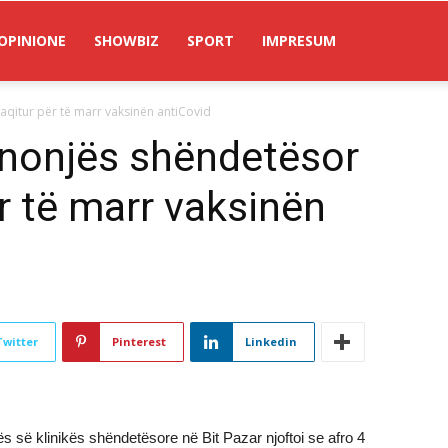
OPINIONE
SHOWBIZ
SPORT
IMPRESUM
aqitur për të marr vaksinën antiCovid
punonjës shëndetësor
r të marr vaksinën
Twitter
Pinterest
Linkedin
tës së klinikës shëndetësore në Bit Pazar njoftoi se afro 4