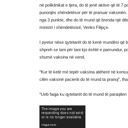
në poliklinikat e tjera, do të jenë aktive që të 7
punonjës shëndetësor për të pranuar vaksinën. 
nga 3 punkte, dhe do të mund që brenda një dite 
ministri i shëndetësisë, Venko Filipçe.
I pyetur nëse qytetarët do të kenë mundësi që bëj
shpreh se tani për tani kjo është e pamundur, p
shumë vaksina në vend.
“Kur të ketë më tepër vaksina atëherë në kons
cilën vaksinë pacienti do të mund ta pranoj”, tha 
“Ueb faqja ku qytetarët do të mund të paraqiten p