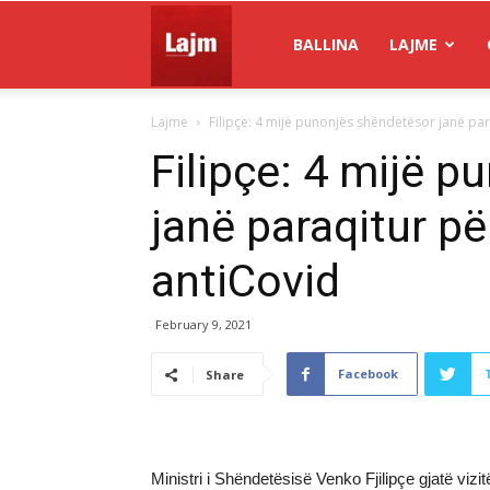
Gazeta
BALLINA
LAJME
Lajme
Filipçe: 4 mijë punonjës shëndetësor janë par
Lajm
Filipçe: 4 mijë 
janë paraqitur pë
antiCovid
February 9, 2021
Facebook
Share
Ministri i Shëndetësisë Venko Fjilipçe gjatë vizi