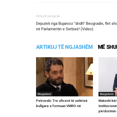
Artikulli paraprak
Deputeti nga Bujanoci “dridh” Beogradin, flet sh
në Parlamentin e Serbisë! (Video)
ARTIKUJ TË NGJASHËM
MË SHU
Maqedoni
Maqedoni
Petrovski: Tre oficerë të ushtrisë
Matoshi kër
bullgare e formuan VMRO-në
institucione
përdorimin 