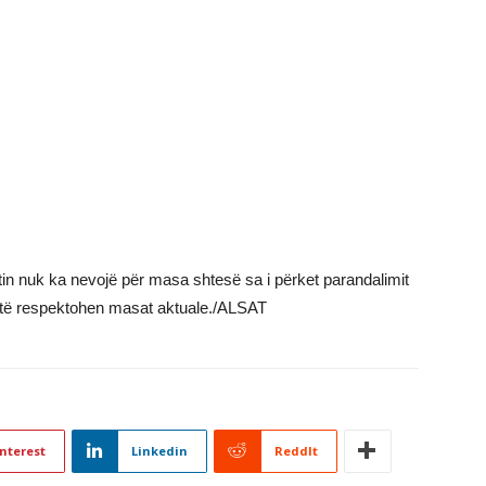
tin nuk ka nevojë për masa shtesë sa i përket parandalimit
 që të respektohen masat aktuale./ALSAT
nterest
Linkedin
ReddIt