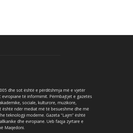
 2005 dhe sot është e përditshmja më e vjetër
t evropiane të informimit. Përmbajtjet e gazetës
 akademike, sociale, kulturore, muzikore,
” sot është ndër mediat më të besueshme dhe më
 dhe teknologji moderne. Gazeta “Lajm” është
allkanike dhe evropiane. Ueb faqja zyrtare e
 në Maqedoni.