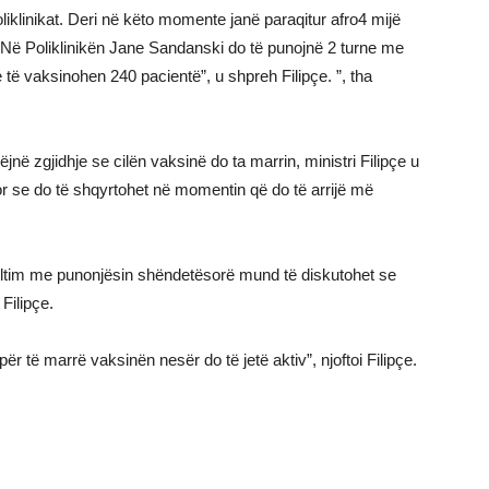
 poliklinikat. Deri në këto momente janë paraqitur afro4 mijë
Në Poliklinikën Jane Sandanski do të punojnë 2 turne me
të vaksinohen 240 pacientë”, u shpreh Filipçe. ”, tha
në zgjidhje se cilën vaksinë do ta marrin, ministri Filipçe u
or se do të shqyrtohet në momentin që do të arrijë më
ultim me punonjësin shëndetësorë mund të diskutohet se
Filipçe.
ër të marrë vaksinën nesër do të jetë aktiv”, njoftoi Filipçe.