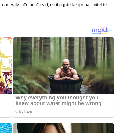
arr vaksinën antiCovid, e cila gjatë këtij muaji pritet të