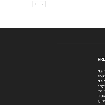
RR
“Laj
shqi
“Laj
argë
me n
krij
gaze