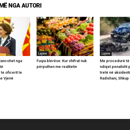
MË NGA AUTORI
Lajme
Lajme
stancohet nga
Fuqia blerëse: Kur shifrat nuk
Me procedurë të 
 të
përputhen me realitetin
ndiqet penalisht 
te oficerit te
tretë në aksident
ne Vjenë
Radishani, Shkup