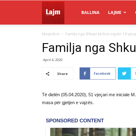
Gazeta
BALLINA
LAJME
Maqedoni
Familja nga Shkupi kërkon vajzën 14 vjeç
Lajm
Familja nga Shku
April 6, 2020
Facebook
Share
Të dielën (05.04.2020), 51 vjeçari me iniciale M.
masa për gjetjen e vajzës.