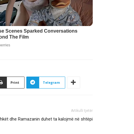
Print
Telegram
Artikulli tjetër
hkët dhe Ramazanin duhet ta kalojmë në shtëpi