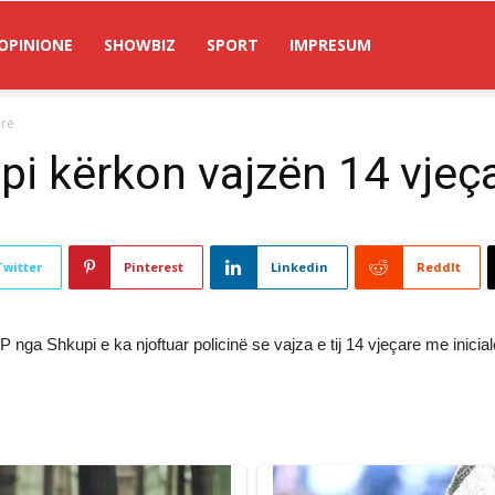
OPINIONE
SHOWBIZ
SPORT
IMPRESUM
are
pi kërkon vajzën 14 vjeç
Twitter
Pinterest
Linkedin
ReddIt
P nga Shkupi e ka njoftuar policinë se vajza e tij 14 vjeçare me inicia