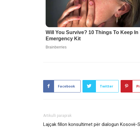
Facebook
Twitter
Pi
Artikulli paraprak
​Lajçak fillon konsultimet për dialogun Kosovë-S