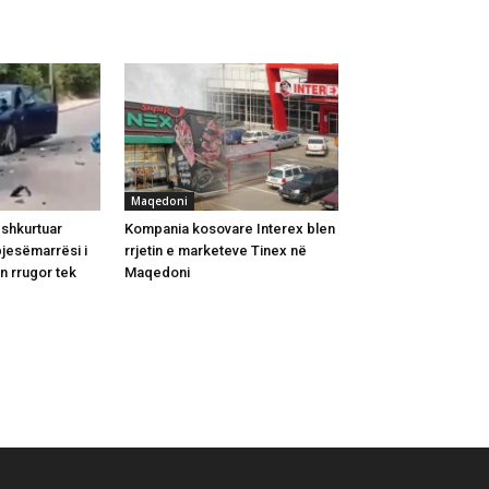
Maqedoni
shkurtuar
Kompania kosovare Interex blen
pjesëmarrësi i
rrjetin e marketeve Tinex në
in rrugor tek
Maqedoni