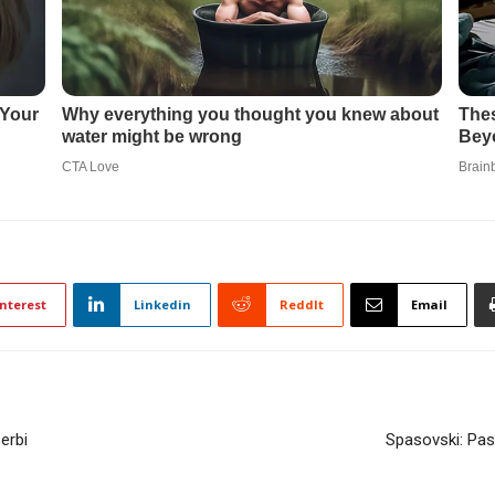
nterest
Linkedin
ReddIt
Email
erbi
Spasovski: Pas