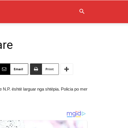
are
Email
Print
le N.P. është larguar nga shtëpia. Policia po mer