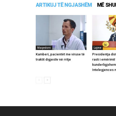
ARTIKUJ TË NGJASHËM
MË SHU
Maqedoni
Lajme
Kamberi, pacientët me viruse të
Presidentja di
traktit digjestiv në rritje
rasti i emërimit
kunderligjshem 
Intelegjences 