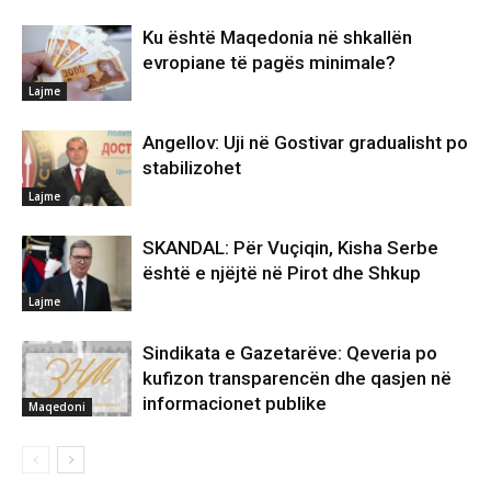
Ku është Maqedonia në shkallën
evropiane të pagës minimale?
Lajme
Angellov: Uji në Gostivar gradualisht po
stabilizohet
Lajme
SKANDAL: Për Vuçiqin, Kisha Serbe
është e njëjtë në Pirot dhe Shkup
Lajme
Sindikata e Gazetarëve: Qeveria po
kufizon transparencën dhe qasjen në
informacionet publike
Maqedoni