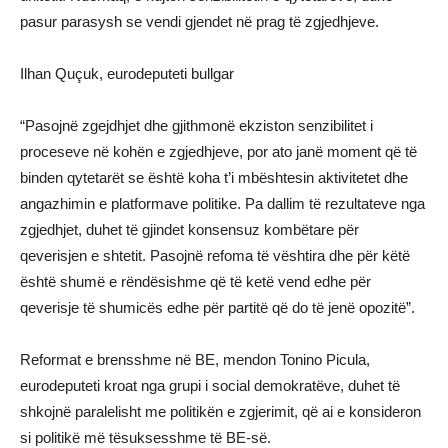
pasur parasysh se vendi gjendet në prag të zgjedhjeve.
Ilhan Quçuk, eurodeputeti bullgar
“Pasojnë zgejdhjet dhe gjithmonë ekziston senzibilitet i
proceseve në kohën e zgjedhjeve, por ato janë moment që të
binden qytetarët se është koha t’i mbështesin aktivitetet dhe
angazhimin e platformave politike. Pa dallim të rezultateve nga
zgjedhjet, duhet të gjindet konsensuz kombëtare për
qeverisjen e shtetit. Pasojnë refoma të vështira dhe për këtë
është shumë e rëndësishme që të ketë vend edhe për
qeverisje të shumicës edhe për partitë që do të jenë opozitë”.
Reformat e brensshme në BE, mendon Tonino Picula,
eurodeputeti kroat nga grupi i social demokratëve, duhet të
shkojnë paralelisht me politikën e zgjerimit, që ai e konsideron
si politikë më tësuksesshme të BE-së.