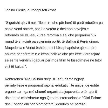
Tonino Picula, eurodeputeti kroat
“Sigurisht që viti nuk filloi mirë dhe për herë të parë mbetëm pa
asnjë vend antarë, por kjo vetëm e thekson nevojën e
reformës së BE-së, kurse reforma e saj dhe përparimi nuk
mund të shkojnë pa zgjerimin politik të Ballkanit Perëndimor.
Maqedonia e Veriut është shtet i kësaj hapësire që ka bërë
shumë për afirmimin e kësaj politike dhe për këtë vlerësojmë
se është vendim i gabuar për mos fillim të bisedimeve në tetor
vitit të kaluar”.
Konferenca “Një Ballkan drejt BE-së”, është ngjarje
përmbyllëse e programit rajonal edukativ i të rinjve, që është
organizuar nga më shumë organizata joqeveritare të rajonit
dhe është mbështetur nga Qendra internacionale “Olof Palme
dhe Fondacioni ndërkombëtarë i qendrës së partisë.