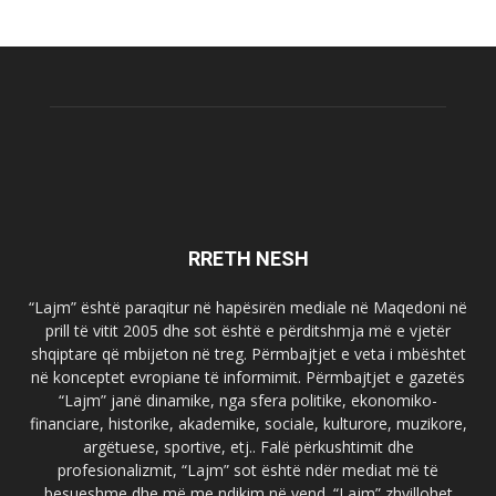
RRETH NESH
“Lajm” është paraqitur në hapësirën mediale në Maqedoni në
prill të vitit 2005 dhe sot është e përditshmja më e vjetër
shqiptare që mbijeton në treg. Përmbajtjet e veta i mbështet
në konceptet evropiane të informimit. Përmbajtjet e gazetës
“Lajm” janë dinamike, nga sfera politike, ekonomiko-
financiare, historike, akademike, sociale, kulturore, muzikore,
argëtuese, sportive, etj.. Falë përkushtimit dhe
profesionalizmit, “Lajm” sot është ndër mediat më të
besueshme dhe më me ndikim në vend. “Lajm” zhvillohet