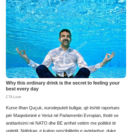
Kurse Ilhan Quçuk, eurodeputeti bullgar, që është raportues
për Maqedoninë e Veriut në Parlamentin Evropian, thotë se
anëtarësimi në NATO dhe BE arrihet vetëm me politikë të
unitetit. Ndërkaq, e kujton senzibilitetin e qytetarëve, duke