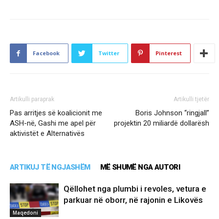
Facebook
Twitter
Pinterest
Artikulli paraprak
Artikulli tjetër
Pas arritjes së koalicionit me
Boris Johnson “ringjall”
ASH-në, Gashi me apel për
projektin 20 miliardë dollarësh
aktivistët e Alternativës
ARTIKUJ TË NGJASHËM
MË SHUMË NGA AUTORI
Qëllohet nga plumbi i revoles, vetura e
parkuar në oborr, në rajonin e Likovës
Maqedoni