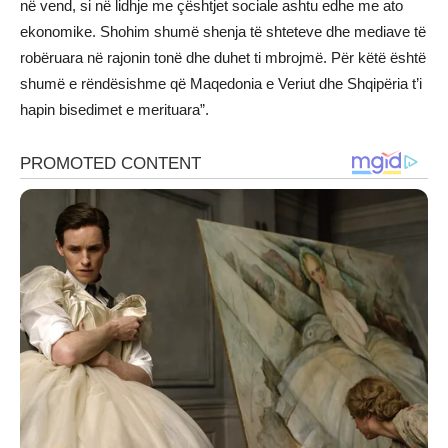
në vend, si në lidhje me çështjet sociale ashtu edhe me ato
ekonomike. Shohim shumë shenja të shteteve dhe mediave të
robëruara në rajonin tonë dhe duhet ti mbrojmë. Për këtë është
shumë e rëndësishme që Maqedonia e Veriut dhe Shqipëria t’i
hapin bisedimet e merituara”.