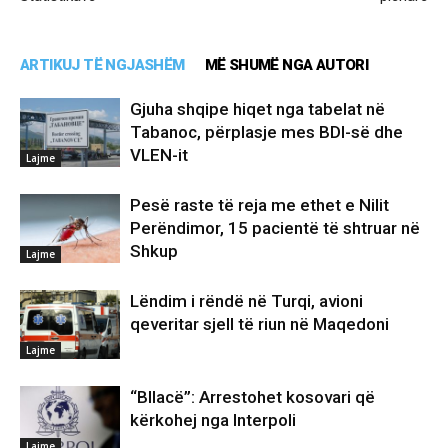
ARTIKUJ TË NGJASHËM
MË SHUMË NGA AUTORI
Gjuha shqipe hiqet nga tabelat në
Tabanoc, përplasje mes BDI-së dhe
VLEN-it
Lajme
Pesë raste të reja me ethet e Nilit
Perëndimor, 15 pacientë të shtruar në
Shkup
Lajme
Lëndim i rëndë në Turqi, avioni
qeveritar sjell të riun në Maqedoni
Lajme
“Bllacë”: Arrestohet kosovari që
kërkohej nga Interpoli
Lajme