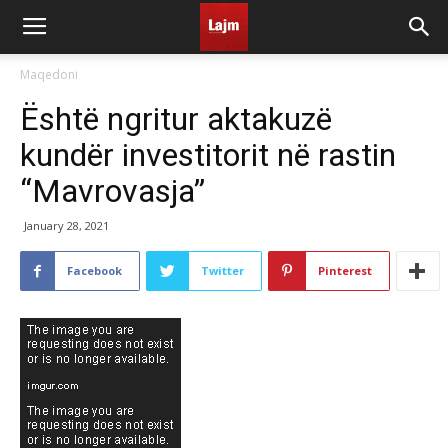
Maqedoni
Është ngritur aktakuzë
kundër investitorit në rastin
“Mavrovasja”
January 28, 2021
Facebook
Twitter
Pinterest