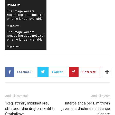
Facebook
Twitter
Pinterest
Artikulli paraprak
Artikulli tjetër
“Regjistrimi”, mblidhet kreu
Interpelanca për Dimitrovin
shtetëror dhe drejtori i Entit të
javën e ardhshme në seancë
Statistikave
plenare