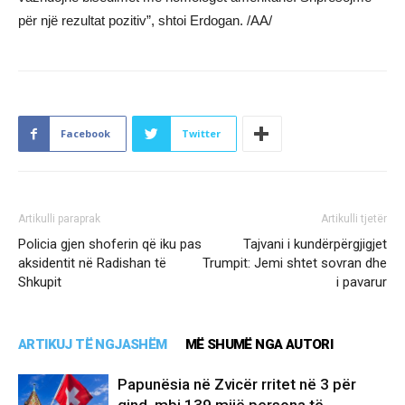
për një rezultat pozitiv”, shtoi Erdogan. /AA/
Facebook
Twitter
Artikulli paraprak
Artikulli tjetër
Policia gjen shoferin që iku pas
Tajvani i kundërpërgjigjet
aksidentit në Radishan të
Trumpit: Jemi shtet sovran dhe
Shkupit
i pavarur
ARTIKUJ TË NGJASHËM
MË SHUMË NGA AUTORI
Papunësia në Zvicër rritet në 3 për