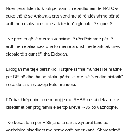
Ndër tjera, lideri turk foli për samitin e ardhshëm të NATO-s,
duke thënë se Ankaraja pret vendime të rëndësishme për të
ardhmen e aleancës dhe arkitekturën globale të sigurisë.
“Ne presim që të merren vendime të rëndësishme për të
ardhmen e aleancës dhe formën e ardhshme të arkitekturës
globale të sigurisë”, tha Erdogan.
Erdogan më tej e përshkroi Turqinë si “një mundësi të madhe”
për BE-në dhe tha se blloku përballet me një “vendim historik”
nëse do ta shfrytëzojë këtë mundësi.
Për bashkëpunimin në mbrojtje me SHBA-në, ai deklaroi se
bisedimet për programin e aeroplanëve F-35 po vazhdojnë.
“Kërkesat tona për F-35 janë të qarta. Zyrtarët tanë po
vazhdojnë bisedimet me homologët amerikanë. Shpresojmë