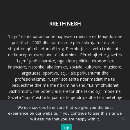
RRETH NESH
“Lajm” është paraqitur në hapësirën mediale në Maqedoni në
prill të vitit 2005 dhe sot është e përditshmja më e vjetër
shqiptare që mbijeton në treg. Përmbajtjet e veta i mbështet
në konceptet evropiane të informimit. Përmbajtjet e gazetës
“Lajm” janë dinamike, nga sfera politike, ekonomiko-
financiare, historike, akademike, sociale, kulturore, muzikore,
argëtuese, sportive, etj.. Falë përkushtimit dhe
profesionalizmit, “Lajm” sot është ndër mediat më të
besueshme dhe më me ndikim në vend. “Lajm” zhvillohet
vazhdimisht, me potencial njerëzor dhe teknologji moderne.
Gazeta “Lajm” është krijuar që të qëndrojë dhe të mbetet një
emër i dallueshëm në hapësirat ballkanike dhe evropiane. Ueb
We use cookies to ensure that we give you the best
faqja zyrtare e gazetës “Lajm”, www.lajmpress.org është një
experience on our website. If you continue to use this site we
ndër portalet më të njohur në Maqedoni.
will assume that you are happy with it.
Na kontakto:
lajm.sk@gmail.com
Ok