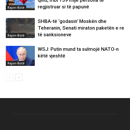
qind, mbi 139 mijë persona të
regjistruar si të papunë
Rajon-Botë
SHBA-të ‘godasin’ Moskën dhe
Teheranin, Senati miraton paketën e re
të sanksioneve
Rajon-Botë
WSJ: Putin mund ta sulmojë NATO-n
këtë vjeshtë
Rajon-Botë