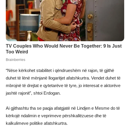
“Nëse kërkohet stabilitet i qëndrueshëm në rajon, të gjithë
duhet të lënë mënjanë llogaritjet afatshkurtra. Vendet duhet të
mbrojnë të drejtat e qytetarëve të tyre, jo interesat e aktorëve
jashtë rajonit”, shtoi Erdogan.
Ai gjithashtu tha se paqja afatgjatë në Lindjen e Mesme do të
kërkojë ndalimin e veprimeve përshkallëzuese dhe të
kalkulimeve politike afatshkurtra.